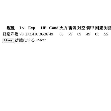
艦種
Lv
Exp
HP
Cond
火力
雷装
対空
装甲
回避
対
軽巡洋艦
70
273,416
36/36
49
63
79
69
49
61
55
嫁艦にする
Tweet
Close