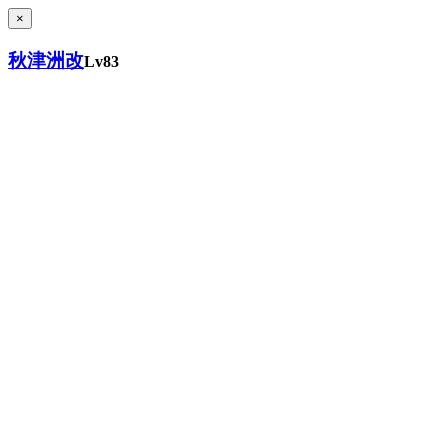
×
秋津洲改
Lv83