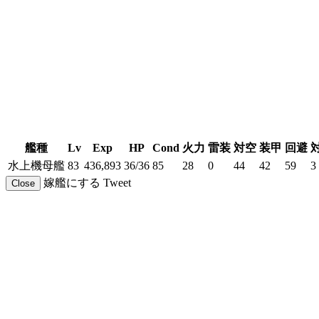
艦種
Lv
Exp
HP
Cond
火力
雷装
対空
装甲
回避
水上機母艦
83
436,893
36/36
85
28
0
44
42
59
3
嫁艦にする
Tweet
Close