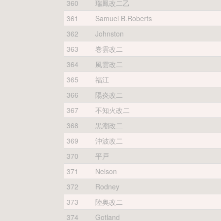
360
瑞鳳改二乙
361
Samuel B.Roberts
362
Johnston
363
巻雲改二
364
風雲改二
365
福江
366
陽炎改二
367
不知火改二
368
黒潮改二
369
沖波改二
370
平戸
371
Nelson
372
Rodney
373
陸奥改二
374
Gotland