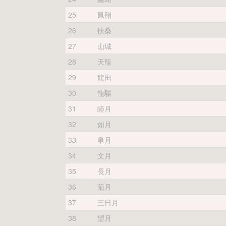
25
鳳翔
26
扶桑
27
山城
28
天龍
29
龍田
30
龍驤
31
睦月
32
如月
33
皐月
34
文月
35
長月
36
菊月
37
三日月
38
望月