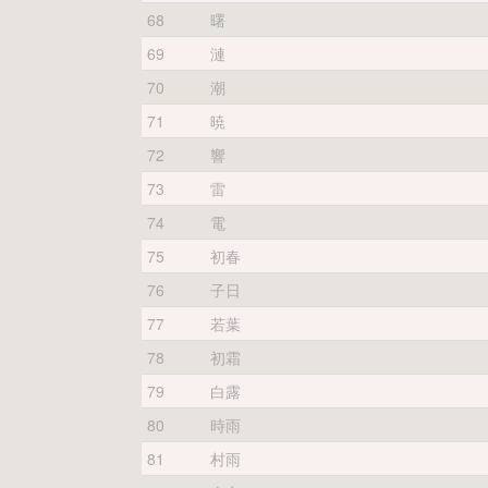
68
曙
69
漣
70
潮
71
暁
72
響
73
雷
74
電
75
初春
76
子日
77
若葉
78
初霜
79
白露
80
時雨
81
村雨