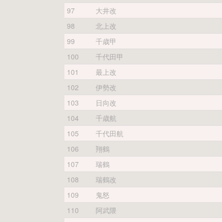
97
大井改
98
北上改
99
千歳甲
100
千代田甲
101
最上改
102
伊勢改
103
日向改
104
千歳航
105
千代田航
106
翔鶴
107
瑞鶴
108
瑞鶴改
109
鬼怒
110
阿武隈