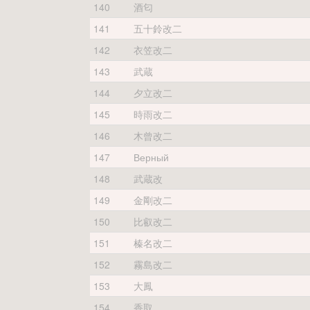
140
酒匂
141
五十鈴改二
142
衣笠改二
143
武蔵
144
夕立改二
145
時雨改二
146
木曾改二
147
Верный
148
武蔵改
149
金剛改二
150
比叡改二
151
榛名改二
152
霧島改二
153
大鳳
154
香取