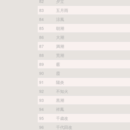
82
夕立
83
五月雨
84
涼風
85
朝潮
86
大潮
87
満潮
88
荒潮
89
霰
90
霞
91
陽炎
92
不知火
93
黒潮
94
祥鳳
95
千歳改
96
千代田改