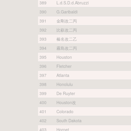
389
L.d.S.D.d.Abruzzi
390
G.Garibaldi
391
金剛改二丙
392
比叡改二丙
393
榛名改二乙
394
霧島改二丙
395
Houston
396
Fletcher
397
Atlanta
398
Honolulu
399
De Ruyter
400
Houston改
401
Colorado
402
South Dakota
403
Hornet