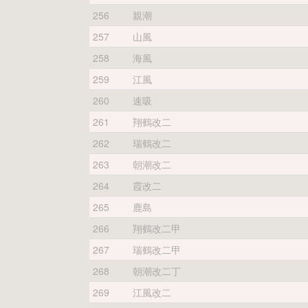
256
親潮
257
山風
258
海風
259
江風
260
速吸
261
翔鶴改二
262
瑞鶴改二
263
朝潮改二
264
霞改二
265
鹿島
266
翔鶴改二甲
267
瑞鶴改二甲
268
朝潮改二丁
269
江風改二