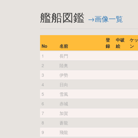
艦船図鑑
→画像一覧
登
中破
ケ
No
名前
録
絵
ン
1
長門
2
陸奥
3
伊勢
4
日向
5
雪風
6
赤城
7
加賀
8
蒼龍
9
飛龍