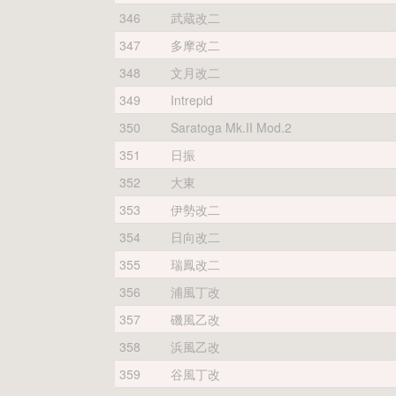
346
武蔵改二
347
多摩改二
348
文月改二
349
Intrepid
350
Saratoga Mk.II Mod.2
351
日振
352
大東
353
伊勢改二
354
日向改二
355
瑞鳳改二
356
浦風丁改
357
磯風乙改
358
浜風乙改
359
谷風丁改