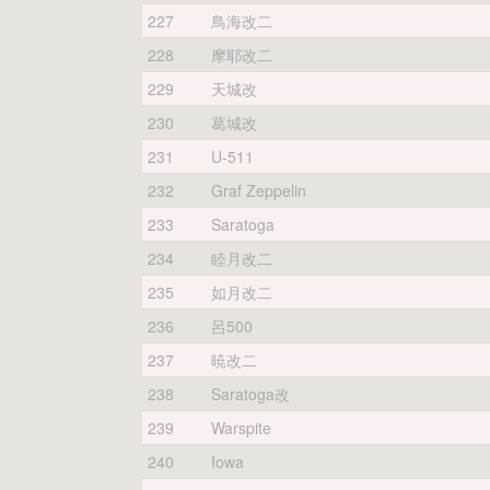
227
鳥海改二
228
摩耶改二
229
天城改
230
葛城改
231
U-511
232
Graf Zeppelin
233
Saratoga
234
睦月改二
235
如月改二
236
呂500
237
暁改二
238
Saratoga改
239
Warspite
240
Iowa