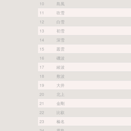
10
島風
11
吹雪
12
白雪
13
初雪
14
深雪
15
叢雲
16
磯波
17
綾波
18
敷波
19
大井
20
北上
21
金剛
22
比叡
23
榛名
24
霧島