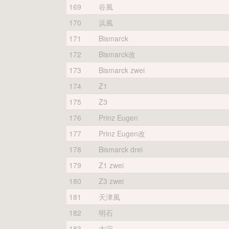
169
谷風
170
浜風
171
Bismarck
172
Bismarck改
173
Bismarck zwei
174
Z1
175
Z3
176
Prinz Eugen
177
Prinz Eugen改
178
Bismarck drei
179
Z1 zwei
180
Z3 zwei
181
天津風
182
明石
183
大淀