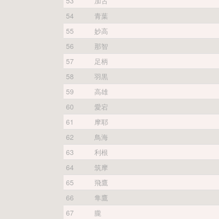
53
加古
54
青葉
55
妙高
56
那智
57
足柄
58
羽黒
59
高雄
60
愛宕
61
摩耶
62
鳥海
63
利根
64
筑摩
65
飛鷹
66
隼鷹
67
朧