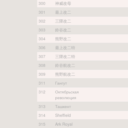
300
神威改母
301
最上改二
302
三隈改二
303
鈴谷改二
304
熊野改二
306
最上改二特
307
三隈改二特
308
鈴谷航改二
309
熊野航改二
311
Гангут
312
Октябрьская
революция
313
Ташкент
314
Sheffield
315
Ark Royal