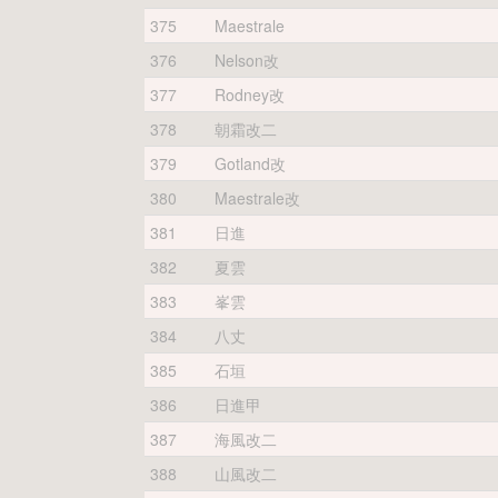
375
Maestrale
376
Nelson改
377
Rodney改
378
朝霜改二
379
Gotland改
380
Maestrale改
381
日進
382
夏雲
383
峯雲
384
八丈
385
石垣
386
日進甲
387
海風改二
388
山風改二