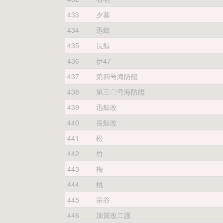
433
夕暮
434
迅鯨
435
長鯨
436
伊47
437
第四号海防艦
438
第三〇号海防艦
439
迅鯨改
440
長鯨改
441
松
442
竹
443
梅
444
桃
445
宗谷
446
加賀改二護