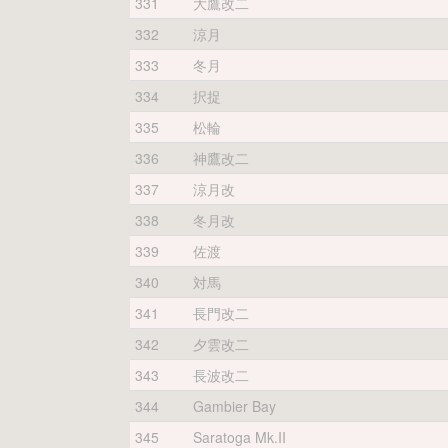
331
大鷹改二
332
涼月
333
冬月
334
択捉
335
松輪
336
神鷹改二
337
涼月改
338
冬月改
339
佐渡
340
対馬
341
長門改二
342
夕雲改二
343
長波改二
344
Gambier Bay
345
Saratoga Mk.II