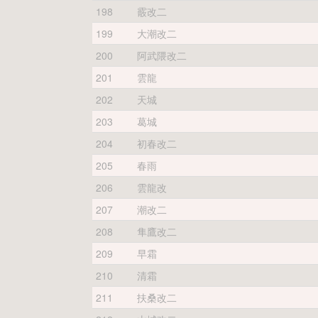
198
霰改二
199
大潮改二
200
阿武隈改二
201
雲龍
202
天城
203
葛城
204
初春改二
205
春雨
206
雲龍改
207
潮改二
208
隼鷹改二
209
早霜
210
清霜
211
扶桑改二