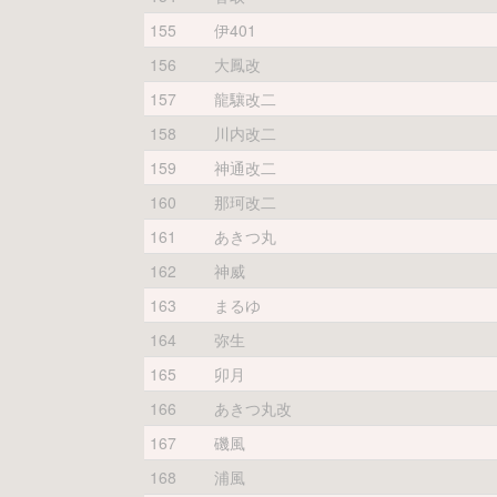
155
伊401
156
大鳳改
157
龍驤改二
158
川内改二
159
神通改二
160
那珂改二
161
あきつ丸
162
神威
163
まるゆ
164
弥生
165
卯月
166
あきつ丸改
167
磯風
168
浦風