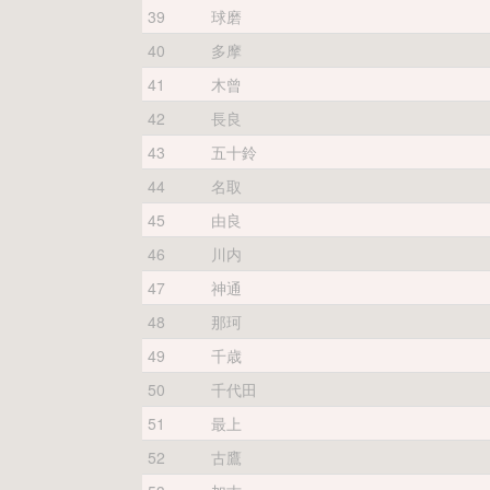
39
球磨
40
多摩
41
木曾
42
長良
43
五十鈴
44
名取
45
由良
46
川内
47
神通
48
那珂
49
千歳
50
千代田
51
最上
52
古鷹