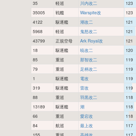
35
軽巡
川内改二
123
35005
戦艦
Warspite改
123
4122
駆逐艦
潮改二
121
5968
軽巡
鬼怒改二
121
43799
正規空母
Ark Royal改
121
18
駆逐艦
暁改二
120
85
重巡
那智改二
119
79
重巡
足柄改二
119
1
駆逐艦
電改
119
319
駆逐艦
雷改
119
88
重巡
羽黒改二
118
13189
駆逐艦
潮
118
66
重巡
愛宕改
118
84
航巡
最上改
117
155
重巡
高雄改
117