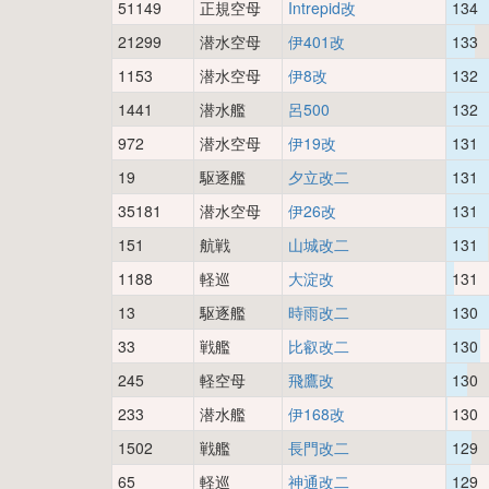
51149
正規空母
Intrepid改
134
21299
潜水空母
伊401改
133
1153
潜水空母
伊8改
132
1441
潜水艦
呂500
132
972
潜水空母
伊19改
131
19
駆逐艦
夕立改二
131
35181
潜水空母
伊26改
131
151
航戦
山城改二
131
1188
軽巡
大淀改
131
13
駆逐艦
時雨改二
130
33
戦艦
比叡改二
130
245
軽空母
飛鷹改
130
233
潜水艦
伊168改
130
1502
戦艦
長門改二
129
65
軽巡
神通改二
129