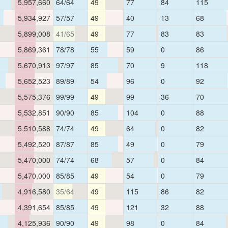
5,957,660
64/64
49
77
84
115
5,934,927
57/57
49
40
13
68
5,899,008
41/65
49
77
83
83
5,869,361
78/78
55
59
0
86
5,670,913
97/97
85
70
9
118
5,652,523
89/89
54
96
0
92
5,575,376
99/99
49
99
36
70
5,532,851
90/90
85
104
0
88
5,510,588
74/74
49
64
0
82
5,492,520
87/87
85
49
0
79
5,470,000
74/74
68
57
0
84
5,470,000
85/85
49
54
0
79
4,916,580
35/64
49
115
86
82
4,391,654
85/85
49
121
32
88
4,125,936
90/90
49
98
0
84