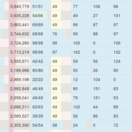
3,940,779
51/51
49
77
106
96
3,935,228
54/66
49
49
27
101
3,883,441
69/69
49
96
87
97
3,744,632
68/68
76
95
88
97
3,724,280
98/98
99
165
0
106
3,713,219
98/98
97
162
0
102
3,593,971
42/42
49
59
56
124
3,189,986
80/86
49
50
26
90
2,989,198
22/22
49
12
104
0
2,982,849
46/49
49
80
151
63
2,958,041
49/49
49
79
151
53
2,686,311
63/63
49
102
44
89
2,580,527
39/39
49
56
86
83
2,355,390
54/54
58
24
0
72