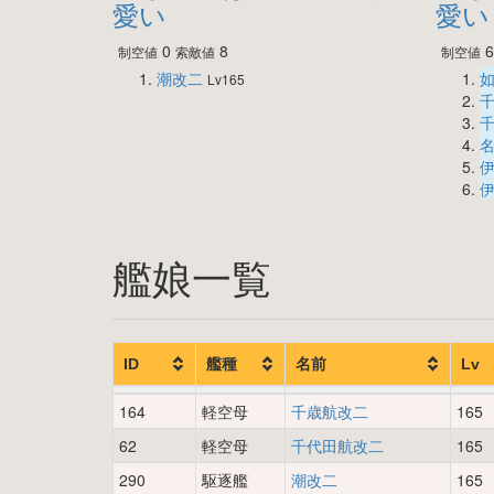
愛い
愛い
0
8
6
制空値
索敵値
制空値
潮改二
Lv165
伊
伊
艦娘一覧
ID
艦種
名前
Lv
164
軽空母
千歳航改二
165
62
軽空母
千代田航改二
165
290
駆逐艦
潮改二
165