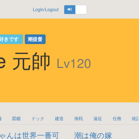
Login/Logout
好きです
潮提督
ze 元帥
Lv120
備
図鑑
ドック
建造
海戦
遠征
任務
統
ゃんは世界一番可
潮は俺の嫁