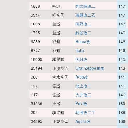
1836
軽巡
阿武隈改二
147
9314
軽空母
瑞鳳改二乙
147
1698
航巡
熊野改二
147
1725
航巡
鈴谷改二
146
9239
戦艦
Roma改
146
8777
戦艦
Italia
146
18009
駆逐艦
照月改
145
25194
正規空母
Graf Zeppelin改
143
980
潜水空母
伊58改
141
121
雷巡
北上改二
141
117
雷巡
大井改二
141
31969
重巡
Pola改
139
204
駆逐艦
朝潮改二丁
138
34895
正規空母
Aquila改
136