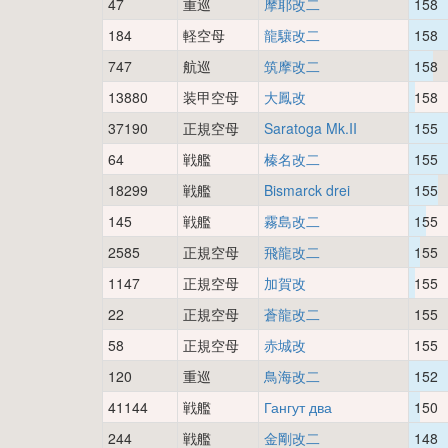
47
重巡
摩耶改二
158
184
軽空母
龍驤改二
158
747
航巡
筑摩改二
158
13880
装甲空母
大鳳改
158
37190
正規空母
Saratoga Mk.II
155
64
戦艦
榛名改二
155
18299
戦艦
Bismarck drei
155
145
戦艦
霧島改二
155
2585
正規空母
飛龍改二
155
1147
正規空母
加賀改
155
22
正規空母
蒼龍改二
155
58
正規空母
赤城改
155
120
重巡
鳥海改二
152
41144
戦艦
Гангут два
150
244
戦艦
金剛改二
148