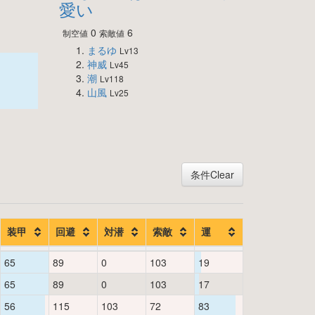
愛い
0
6
制空値
索敵値
まるゆ
Lv13
神威
Lv45
潮
Lv118
山風
Lv25
条件Clear
装甲
回避
対潜
索敵
運
65
89
0
103
19
65
89
0
103
17
56
115
103
72
83