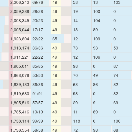
2,206,242
69/76
49
58
13
123
2,059,288
28/28
49
19
100
0
2,008,345
23/23
49
14
104
0
2,005,044
17/17
49
13
89
0
1,923,804
22/22
65
12
109
0
1,913,174
36/36
49
73
93
59
1,911,221
22/22
49
12
106
0
1,905,011
85/85
49
98
0
87
1,868,078
53/53
49
70
49
74
1,839,133
36/36
49
63
86
82
1,819,680
91/91
49
98
0
82
1,805,516
57/57
49
29
9
69
1,785,416
19/19
49
11
89
0
1,738,114
99/99
49
118
0
100
1,736,554
58/58
49
72
98
68