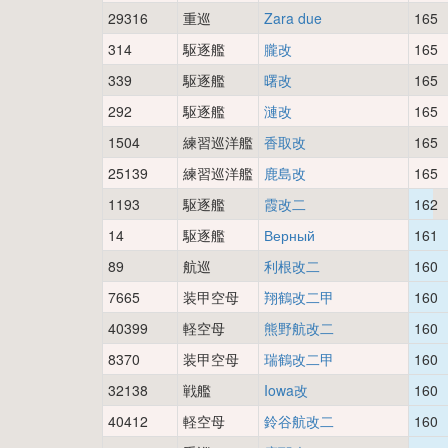
29316
重巡
Zara due
165
314
駆逐艦
朧改
165
339
駆逐艦
曙改
165
292
駆逐艦
漣改
165
1504
練習巡洋艦
香取改
165
25139
練習巡洋艦
鹿島改
165
1193
駆逐艦
霞改二
162
14
駆逐艦
Верный
161
89
航巡
利根改二
160
7665
装甲空母
翔鶴改二甲
160
40399
軽空母
熊野航改二
160
8370
装甲空母
瑞鶴改二甲
160
32138
戦艦
Iowa改
160
40412
軽空母
鈴谷航改二
160