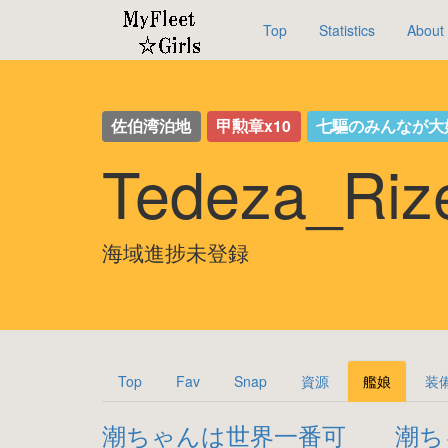
Top
Statistics
About
佐伯湾泊地
甲勲章x10
七驅のみんなが大
Tedeza_Ri
海域進捗未登録
Top
Fav
Snap
資源
艦娘
装
潮ちゃんは世界一番可
潮ち