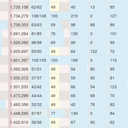
1,735,108
62/62
49
40
13
85
1,734,279
108/108
100
219
0
127
1,709,303
63/63
59
98
88
88
1,691,264
81/85
76
139
0
101
1,626,090
98/98
69
99
0
99
1,625,697
50/50
49
64
122
72
1,601,357
105/105
100
199
0
116
1,592,928
51/51
49
54
80
95
1,530,372
37/37
49
59
85
81
1,501,533
42/42
49
66
54
123
1,473,299
44/44
49
66
68
70
1,463,356
32/32
49
42
78
82
1,448,595
87/97
77
139
0
84
1,422,819
36/36
49
67
90
62