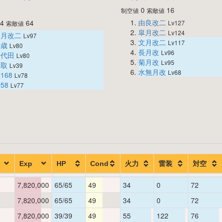
0
16
制空値
索敵値
由良改二
4
64
Lv127
索敵値
皐月改二
Lv124
如月改二
Lv97
文月改二
Lv117
千歳
Lv80
長月改
Lv96
千代田
Lv80
菊月改
Lv95
名取
Lv39
水無月改
Lv68
168
Lv78
58
Lv77
Exp
HP
Cond
火力
雷装
対空
7,820,000
65/65
49
34
0
72
7,820,000
65/65
49
34
0
72
7,820,000
39/39
49
55
122
76