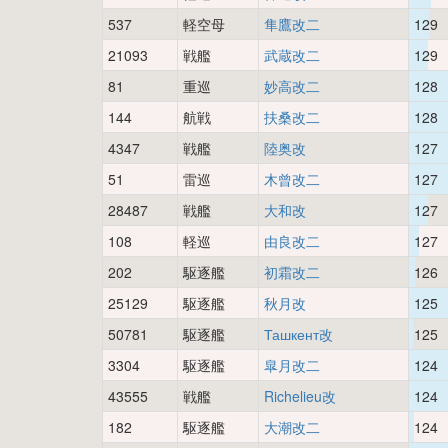
537
軽空母
隼鷹改二
129
21093
戦艦
武蔵改二
129
81
重巡
妙高改二
128
144
航戦
扶桑改二
128
4347
戦艦
陸奥改
127
51
雷巡
木曾改二
127
28487
戦艦
大和改
127
108
軽巡
由良改二
127
202
駆逐艦
初霜改二
126
25129
駆逐艦
秋月改
125
50781
駆逐艦
Ташкент改
125
3304
駆逐艦
皐月改二
124
43555
戦艦
Richelieu改
124
182
駆逐艦
大潮改二
124