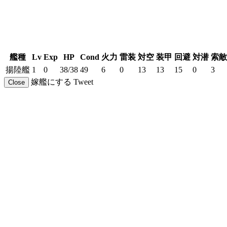
艦種
Lv
Exp
HP
Cond
火力
雷装
対空
装甲
回避
対潜
索敵
揚陸艦
1
0
38/38
49
6
0
13
13
15
0
3
嫁艦にする
Tweet
Close