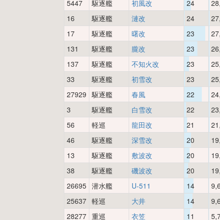
5447
駆逐艦
初風改
24
28
16
駆逐艦
漣改
24
27
17
駆逐艦
曙改
23
27
131
駆逐艦
朧改
23
26
137
駆逐艦
不知火改
23
25
33
駆逐艦
初雪改
23
25
27929
駆逐艦
春風
22
24
3
駆逐艦
白雪改
22
23
56
軽巡
龍田改
21
21
46
駆逐艦
深雪改
20
19
13
駆逐艦
敷波改
20
19
38
駆逐艦
磯波改
20
19
26695
潜水艦
U-511
14
9,
25637
軽巡
大井
14
9,
28277
重巡
衣笠
11
5,