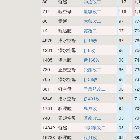
86
軽巡
神通改二
117
1,
714
軽空母
龍驤改二
116
1,
60
雷巡
木曾改二
97
77
12
駆逐艦
霞改二
97
76
4975
潜水空母
伊19改
97
76
1231
潜水空母
伊8改
96
75
1405
潜水艦
伊168改
96
74
730
正規空母
飛龍改二
96
73
705
潜水空母
伊58改
96
73
381
軽空母
千歳航改二
96
72
6349
潜水空母
伊401改
96
71
1731
駆逐艦
島風改
95
70
748
正規空母
蒼龍改二
95
70
14842
軽巡
阿武隈改二
95
69
15738
駆逐艦
秋月改
95
68