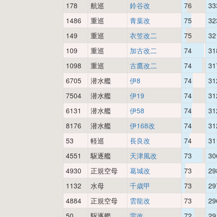
178
航巡
鈴谷改
76
33
1486
重巡
青葉改
75
32
149
重巡
衣笠改二
75
32
109
重巡
加古改二
74
31
1098
重巡
古鷹改二
74
31
6705
潜水艦
伊8
74
31
7504
潜水艦
伊19
74
31
6131
潜水艦
伊58
74
31
8176
潜水艦
伊168改
74
31
53
軽巡
長良改
74
31
4551
駆逐艦
天津風改
73
30
4930
正規空母
葛城改
73
29
1132
水母
千歳甲
73
29
4884
正規空母
雲龍改
73
29
50
駆逐艦
雷改
72
29