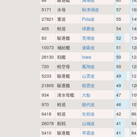
68
駆逐艦
満潮改
60
18
5171
水母
秋津洲改
57
16
27821
重巡
Pola改
55
14
405
軽巡
球磨改
54
14
83
駆逐艦
荒潮改
52
13
10073
補給艦
速吸改
51
12
28130
戦艦
Iowa
50
12
720
軽空母
鳳翔改
50
12
5233
駆逐艦
山雲改
49
12
21805
駆逐艦
朝雲改
49
12
934
潜水母艦
大鯨
47
10
970
軽巡
能代改
46
10
6418
軽巡
矢矧改
42
86
26078
航戦
山城改
41
84
5410
駆逐艦
早霜改
41
84