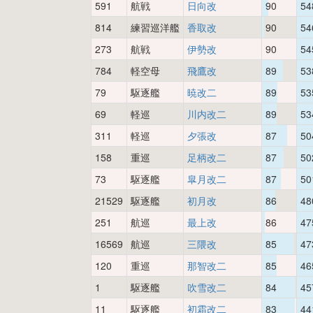
591
航戦
日向改
90
54
814
練習巡洋艦
香取改
90
54
273
航戦
伊勢改
90
54
784
軽空母
飛鷹改
89
53
79
駆逐艦
暁改二
89
53
69
軽巡
川内改二
89
53
311
軽巡
夕張改
87
50
158
重巡
足柄改二
87
50
73
駆逐艦
皐月改二
87
50
21529
駆逐艦
初月改
86
48
251
航巡
最上改
86
47
16569
航巡
三隈改
85
47
120
重巡
那智改二
85
46
1
駆逐艦
吹雪改二
84
45
11
駆逐艦
初霜改二
83
44