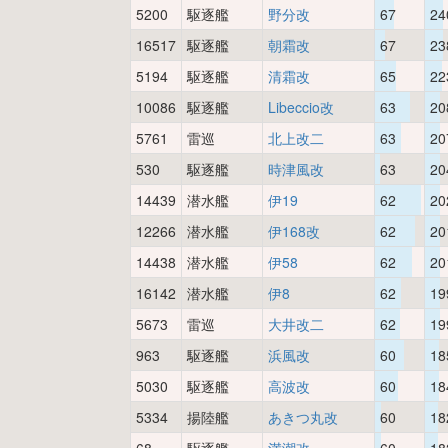
5200
駆逐艦
野分改
67
24
16517
駆逐艦
朝霜改
67
23
5194
駆逐艦
清霜改
65
22
10086
駆逐艦
Libeccio改
63
20
5761
雷巡
北上改二
63
20
530
駆逐艦
時津風改
63
20
14439
潜水艦
伊19
62
20
12266
潜水艦
伊168改
62
20
14438
潜水艦
伊58
62
20
16142
潜水艦
伊8
62
19
5673
雷巡
大井改二
62
19
963
駆逐艦
浜風改
60
18
5030
駆逐艦
高波改
60
18
5334
揚陸艦
あきつ丸改
60
18