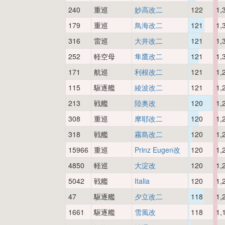
240
重巡
妙高改二
122
1,
179
重巡
鳥海改二
121
1,
316
雷巡
大井改二
121
1,
252
軽空母
隼鷹改二
121
1,
171
航巡
利根改二
121
1,
115
駆逐艦
綾波改二
121
1,
213
戦艦
陸奥改
120
1,
308
重巡
摩耶改二
120
1,
318
戦艦
霧島改二
120
1,
15966
重巡
Prinz Eugen改
120
1,
4850
軽巡
大淀改
120
1,
5042
戦艦
Italia
120
1,
47
駆逐艦
夕立改二
118
1,
1661
駆逐艦
雪風改
118
1,