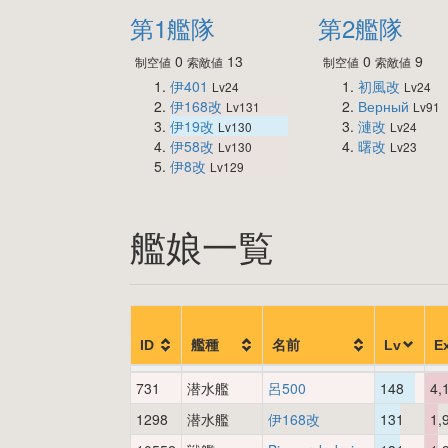
第1艦隊
第2艦隊
0
13
0
9
制空値
索敵値
制空値
索敵値
伊401
初風改
Lv24
Lv24
伊168改
Верный
Lv131
Lv91
伊19改
漣改
Lv130
Lv24
伊58改
曙改
Lv130
Lv23
伊8改
Lv129
艦娘一覧
ID
艦種
名前
Lv
E
731
潜水艦
呂500
148
4,
1298
潜水艦
伊168改
131
1,