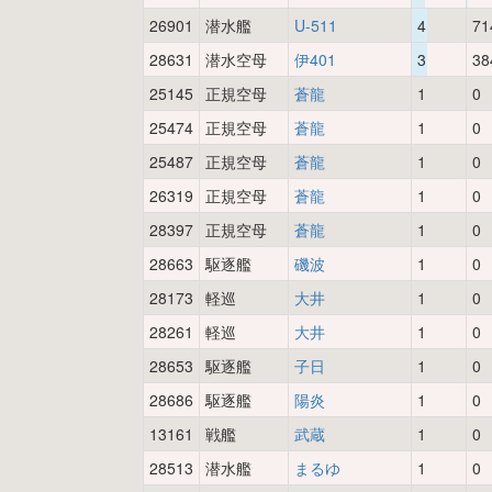
26901
潜水艦
U-511
4
71
28631
潜水空母
伊401
3
38
25145
正規空母
蒼龍
1
0
25474
正規空母
蒼龍
1
0
25487
正規空母
蒼龍
1
0
26319
正規空母
蒼龍
1
0
28397
正規空母
蒼龍
1
0
28663
駆逐艦
磯波
1
0
28173
軽巡
大井
1
0
28261
軽巡
大井
1
0
28653
駆逐艦
子日
1
0
28686
駆逐艦
陽炎
1
0
13161
戦艦
武蔵
1
0
28513
潜水艦
まるゆ
1
0