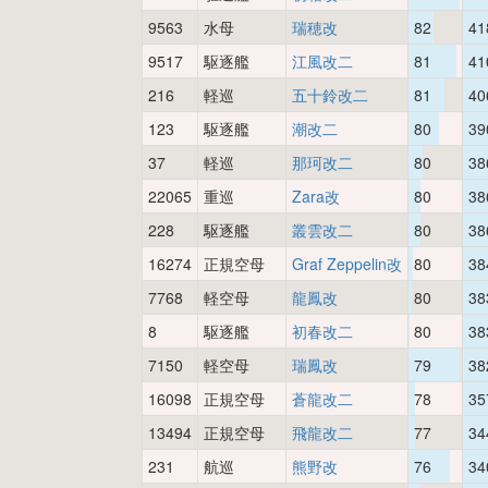
9563
水母
瑞穂改
82
41
9517
駆逐艦
江風改二
81
41
216
軽巡
五十鈴改二
81
40
123
駆逐艦
潮改二
80
39
37
軽巡
那珂改二
80
38
22065
重巡
Zara改
80
38
228
駆逐艦
叢雲改二
80
38
16274
正規空母
Graf Zeppelin改
80
38
7768
軽空母
龍鳳改
80
38
8
駆逐艦
初春改二
80
38
7150
軽空母
瑞鳳改
79
38
16098
正規空母
蒼龍改二
78
35
13494
正規空母
飛龍改二
77
34
231
航巡
熊野改
76
34