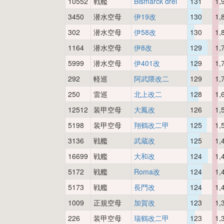
10552
戦艦
Bismarck drei
131
1,
3450
潜水空母
伊19改
130
1,
302
潜水空母
伊58改
130
1,
1164
潜水空母
伊8改
129
1,
5999
潜水空母
伊401改
129
1,
292
軽巡
阿武隈改二
129
1,
250
雷巡
北上改二
128
1,
12512
装甲空母
大鳳改
126
1,
5198
装甲空母
翔鶴改二甲
125
1,
3136
戦艦
武蔵改
125
1,
16699
戦艦
大和改
124
1,
5172
戦艦
Roma改
124
1,
5173
戦艦
長門改
124
1,
1009
正規空母
加賀改
123
1,
226
装甲空母
瑞鶴改二甲
123
1,