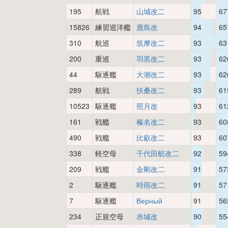
195
航戦
山城改二
95
67
15826
練習巡洋艦
鹿島改
94
65
310
航巡
筑摩改二
93
63
200
重巡
羽黒改二
93
62
44
駆逐艦
大潮改二
93
62
289
航戦
扶桑改二
93
61
10523
駆逐艦
照月改
93
61
161
戦艦
榛名改二
93
60
490
戦艦
比叡改二
93
60
338
軽空母
千代田航改二
92
59
209
戦艦
金剛改二
91
57
2
駆逐艦
時雨改二
91
57
7
駆逐艦
Верный
91
56
234
正規空母
赤城改
90
55