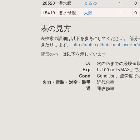
28520
潜水艦
まるゆ
1
0
15419
潜水母艦
大鯨
1
0
表の見方
表検索の詳細は以下を参考にしてください。 部分一
きたりします。
http://mottie.github.io/tablesorter
背景のバーは以下を示しています
Lv
次のLvまでの経験値
Exp
Lv100 or LvMA
Cond
Condition、疲
火力・雷装・対空・装甲
近代化率
運
運改修率