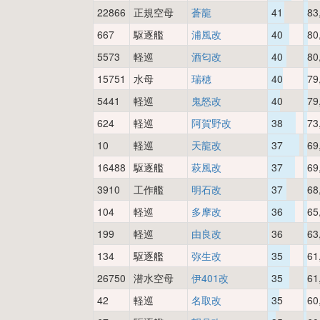
22866
正規空母
蒼龍
41
83
667
駆逐艦
浦風改
40
80
5573
軽巡
酒匂改
40
80
15751
水母
瑞穂
40
79
5441
軽巡
鬼怒改
40
79
624
軽巡
阿賀野改
38
73
10
軽巡
天龍改
37
69
16488
駆逐艦
萩風改
37
69
3910
工作艦
明石改
37
68
104
軽巡
多摩改
36
65
199
軽巡
由良改
36
63
134
駆逐艦
弥生改
35
61
26750
潜水空母
伊401改
35
61
42
軽巡
名取改
35
60