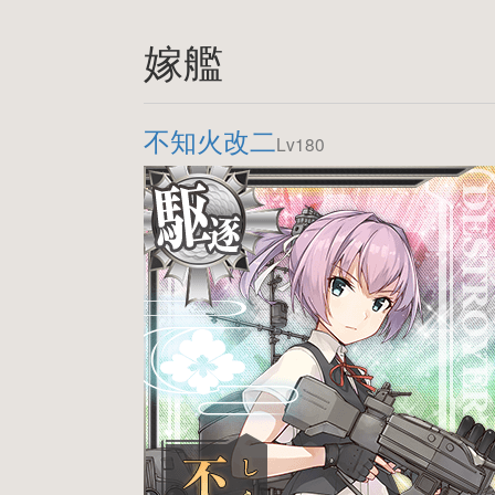
嫁艦
不知火改二
Lv180