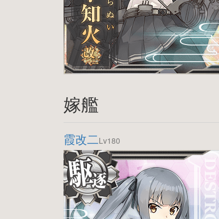
嫁艦
霞改二
Lv180