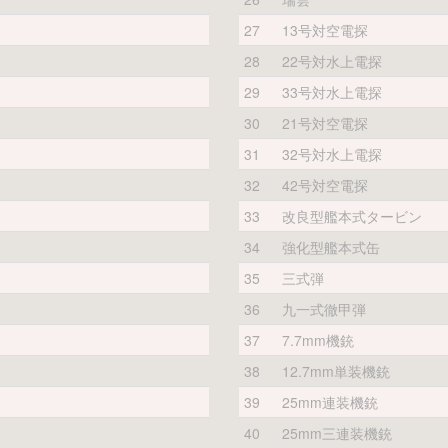
27
13号対空電探
28
22号対水上電探
29
33号対水上電探
30
21号対空電探
31
32号対水上電探
32
42号対空電探
33
改良型艦本式タービン
34
強化型艦本式缶
35
三式弾
36
九一式徹甲弾
37
7.7mm機銃
38
12.7mm単装機銃
39
25mm連装機銃
40
25mm三連装機銃