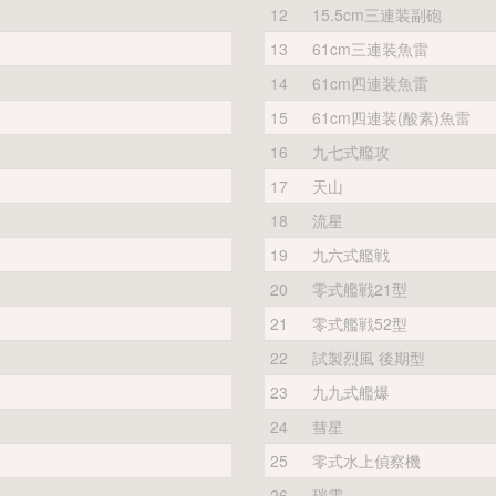
12
15.5cm三連装副砲
13
61cm三連装魚雷
14
61cm四連装魚雷
15
61cm四連装(酸素)魚雷
16
九七式艦攻
17
天山
18
流星
19
九六式艦戦
20
零式艦戦21型
21
零式艦戦52型
22
試製烈風 後期型
23
九九式艦爆
24
彗星
25
零式水上偵察機
26
瑞雲