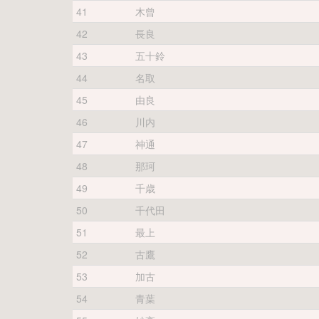
41
木曾
42
長良
43
五十鈴
44
名取
45
由良
46
川内
47
神通
48
那珂
49
千歳
50
千代田
51
最上
52
古鷹
53
加古
54
青葉