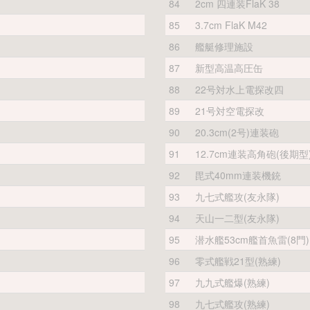
84
2cm 四連装FlaK 38
85
3.7cm FlaK M42
86
艦艇修理施設
87
新型高温高圧缶
88
22号対水上電探改四
89
21号対空電探改
90
20.3cm(2号)連装砲
91
12.7cm連装高角砲(後期型
92
毘式40mm連装機銃
93
九七式艦攻(友永隊)
94
天山一二型(友永隊)
95
潜水艦53cm艦首魚雷(8門)
96
零式艦戦21型(熟練)
97
九九式艦爆(熟練)
98
九七式艦攻(熟練)