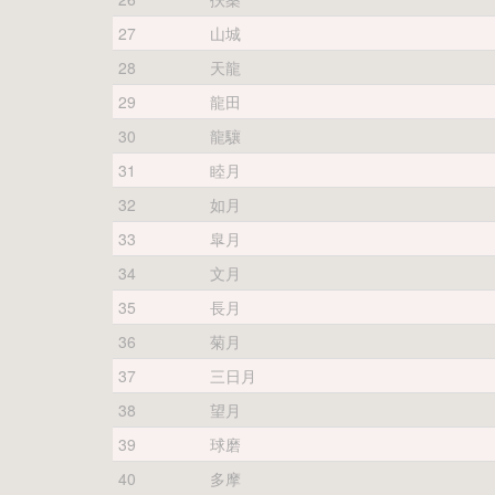
27
山城
28
天龍
29
龍田
30
龍驤
31
睦月
32
如月
33
皐月
34
文月
35
長月
36
菊月
37
三日月
38
望月
39
球磨
40
多摩