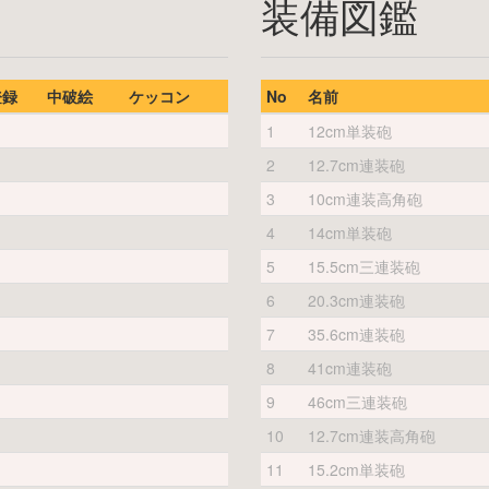
装備図鑑
登録
中破絵
ケッコン
No
名前
1
12cm単装砲
2
12.7cm連装砲
3
10cm連装高角砲
4
14cm単装砲
5
15.5cm三連装砲
6
20.3cm連装砲
7
35.6cm連装砲
8
41cm連装砲
9
46cm三連装砲
10
12.7cm連装高角砲
11
15.2cm単装砲