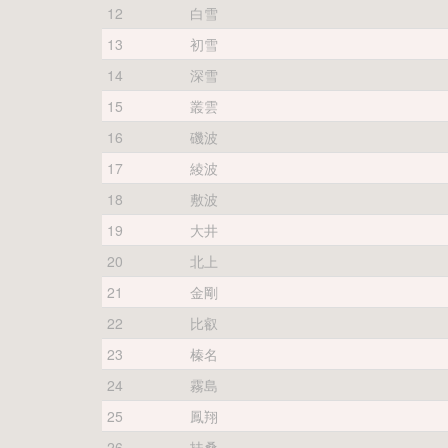
12
白雪
13
初雪
14
深雪
15
叢雲
16
磯波
17
綾波
18
敷波
19
大井
20
北上
21
金剛
22
比叡
23
榛名
24
霧島
25
鳳翔
26
扶桑