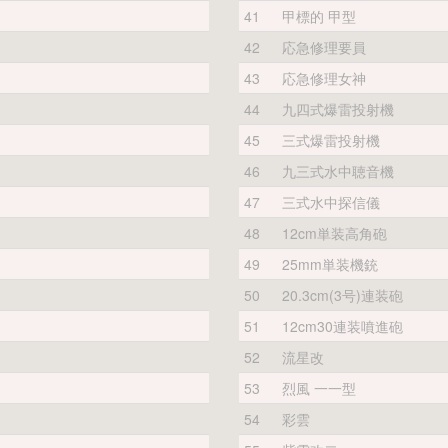
41
甲標的 甲型
42
応急修理要員
43
応急修理女神
44
九四式爆雷投射機
45
三式爆雷投射機
46
九三式水中聴音機
47
三式水中探信儀
48
12cm単装高角砲
49
25mm単装機銃
50
20.3cm(3号)連装砲
51
12cm30連装噴進砲
52
流星改
53
烈風 一一型
54
彩雲