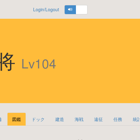
Login/Logout
大将
Lv104
備
図鑑
ドック
建造
海戦
遠征
任務
統