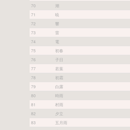
70
潮
71
暁
72
響
73
雷
74
電
75
初春
76
子日
77
若葉
78
初霜
79
白露
80
時雨
81
村雨
82
夕立
83
五月雨