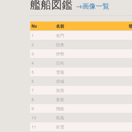
艦船図鑑
→画像一覧
No
名前
1
長門
2
陸奥
3
伊勢
4
日向
5
雪風
6
赤城
7
加賀
8
蒼龍
9
飛龍
10
島風
11
吹雪