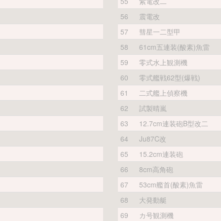
55
紫電改二
56
震電改
57
彗星一二型甲
58
61cm五連装(酸素)魚雷
59
零式水上観測機
60
零式艦戦62型(爆戦)
61
二式艦上偵察機
62
試製晴嵐
63
12.7cm連装砲B型改二
64
Ju87C改
65
15.2cm連装砲
66
8cm高角砲
67
53cm艦首(酸素)魚雷
68
大発動艇
69
カ号観測機