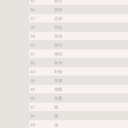
55
妙高
56
那智
57
足柄
58
羽黒
59
高雄
60
愛宕
61
摩耶
62
鳥海
63
利根
64
筑摩
65
飛鷹
66
隼鷹
67
朧
68
曙
69
漣