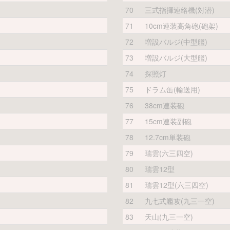
70
三式指揮連絡機(対潜)
71
10cm連装高角砲(砲架)
72
増設バルジ(中型艦)
73
増設バルジ(大型艦)
74
探照灯
75
ドラム缶(輸送用)
76
38cm連装砲
77
15cm連装副砲
78
12.7cm単装砲
79
瑞雲(六三四空)
80
瑞雲12型
81
瑞雲12型(六三四空)
82
九七式艦攻(九三一空)
83
天山(九三一空)