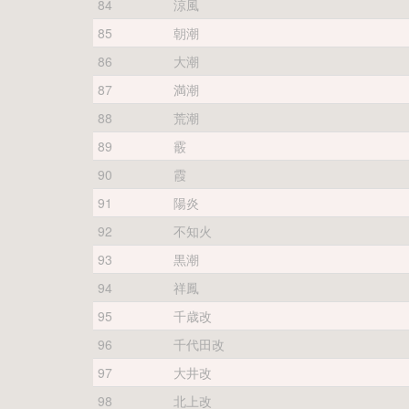
84
涼風
85
朝潮
86
大潮
87
満潮
88
荒潮
89
霰
90
霞
91
陽炎
92
不知火
93
黒潮
94
祥鳳
95
千歳改
96
千代田改
97
大井改
98
北上改