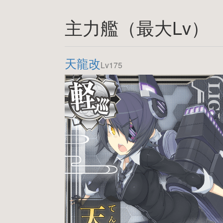
主力艦（最大Lv）
天龍改
Lv175