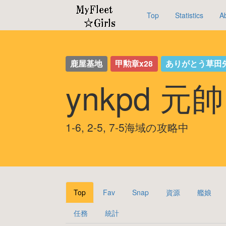
Top
Statistics
A
鹿屋基地
甲勲章x28
ありがとう草田
ynkpd 元
1-6, 2-5, 7-5海域の攻略中
Top
Fav
Snap
資源
艦娘
任務
統計