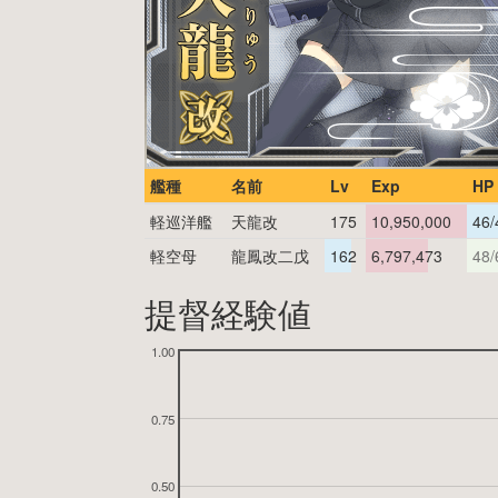
艦種
名前
Lv
Exp
HP
軽巡洋艦
天龍改
175
10,950,000
46/
軽空母
龍鳳改二戊
162
6,797,473
48/
提督経験値
1.00
0.75
0.50