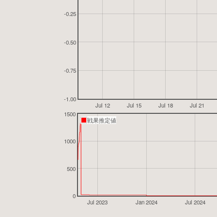
-0.25
-0.50
-0.75
-1.00
Jul 12
Jul 15
Jul 18
Jul 21
1500
戦果推定値
1000
500
0
Jul 2023
Jan 2024
Jul 2024