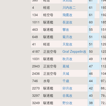
380
軽巡
矢矧改
61
19
4
軽巡
川内改二
61
19
134
軽空母
飛鷹改
61
19
1011
駆逐艦
長波改
60
18
463
駆逐艦
響改
55
15
648
駆逐艦
菊月改
51
13
41
軽巡
天龍改
51
12
4187
正規空母
Graf Zeppelin改
50
12
1031
駆逐艦
秋月改
49
11
2943
正規空母
葛城
47
11
2436
正規空母
天城
46
10
746
水母
千歳
44
97,
2270
駆逐艦
卯月改
42
88,
3297
駆逐艦
谷風改
40
79,
3249
駆逐艦
野分改
38
72,