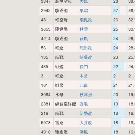
3347
装甲空母
大鳳
28
38,
2942
駆逐艦
早霜
27
36,
481
軽空母
瑞鳳改
26
32,
3653
駆逐艦
秋雲
25
30,
4214
駆逐艦
萩風
24
28,
56
軽巡
龍田改
24
28,
135
航戦
扶桑改
23
25,
435
戦艦
長門
22
24,
3
軽巡
木曾
21
21,
161
戦艦
比叡
21
21,
3064
水母
秋津洲
20
19,
2381
練習巡洋艦
香取
19
18,
216
航戦
伊勢改
18
16,
5978
雷巡
大井改
18
16,
4918
駆逐艦
浜風
18
16,