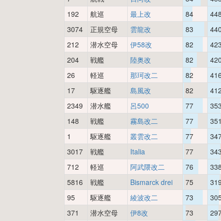
192
航巡
最上改
84
44
3074
正規空母
雲龍改
83
44
212
潜水空母
伊58改
82
42
204
戦艦
陸奥改
82
42
26
軽巡
那珂改二
82
41
17
駆逐艦
島風改
82
41
2349
潜水艦
呂500
77
35
148
戦艦
霧島改二
77
35
1
駆逐艦
叢雲改二
77
34
3017
戦艦
Italia
77
34
712
軽巡
阿武隈改二
76
33
5816
戦艦
Bismarck drei
75
31
95
駆逐艦
綾波改二
73
30
371
潜水空母
伊8改
73
29