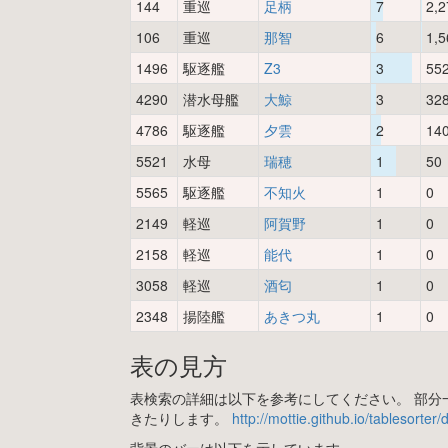
144
重巡
足柄
7
2,2
106
重巡
那智
6
1,5
1496
駆逐艦
Z3
3
55
4290
潜水母艦
大鯨
3
32
4786
駆逐艦
夕雲
2
14
5521
水母
瑞穂
1
50
5565
駆逐艦
不知火
1
0
2149
軽巡
阿賀野
1
0
2158
軽巡
能代
1
0
3058
軽巡
酒匂
1
0
2348
揚陸艦
あきつ丸
1
0
表の見方
表検索の詳細は以下を参考にしてください。 部分一
きたりします。
http://mottie.github.io/tablesorter