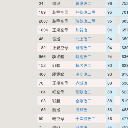
24
航巡
筑摩改二
96
75
189
装甲空母
翔鶴改二甲
95
70
2687
装甲空母
瑞鶴改二甲
95
68
1094
正規空母
加賀改
94
65
48
雷巡
北上改二
94
65
182
正規空母
飛龍改二
94
63
966
駆逐艦
時雨改二
94
63
152
戦艦
榛名改二
93
62
406
駆逐艦
夕立改二
93
61
70
正規空母
赤城改
89
53
104
軽空母
龍驤改二
88
52
103
戦艦
金剛改二
88
51
165
航巡
熊野改
86
48
50
軽空母
千歳航改二
86
47
7
航戦
日向改
84
45