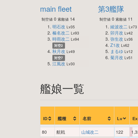
main fleet
第3艦隊
0
14
0
11
制空値
索敵値
制空値
索敵値
明石改
綾波改二
Lv35
Lv73
榛名改二
卯月改
Lv93
Lv42
時雨改二
弥生改
Lv94
Lv36
Z1改
Lv62
対空2
秋月改
まるゆ
Lv49
Lv12
菊月改
Lv51
対空7
江風改
Lv30
艦娘一覧
ID
艦種
名前
Lv
Ex
80
航戦
山城改二
122
1,3