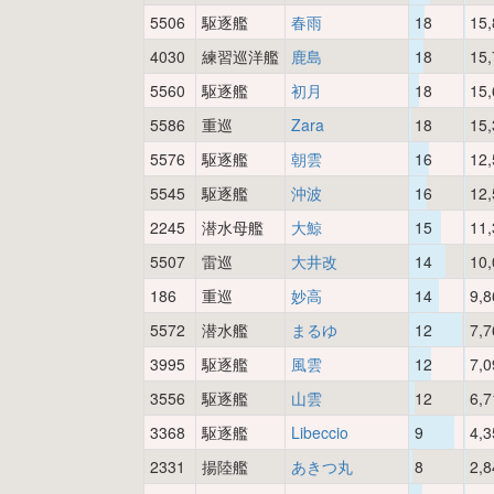
5506
駆逐艦
春雨
18
15,
4030
練習巡洋艦
鹿島
18
15,
5560
駆逐艦
初月
18
15,
5586
重巡
Zara
18
15,
5576
駆逐艦
朝雲
16
12,
5545
駆逐艦
沖波
16
12,
2245
潜水母艦
大鯨
15
11,
5507
雷巡
大井改
14
10,
186
重巡
妙高
14
9,8
5572
潜水艦
まるゆ
12
7,7
3995
駆逐艦
風雲
12
7,0
3556
駆逐艦
山雲
12
6,7
3368
駆逐艦
Libeccio
9
4,3
2331
揚陸艦
あきつ丸
8
2,8