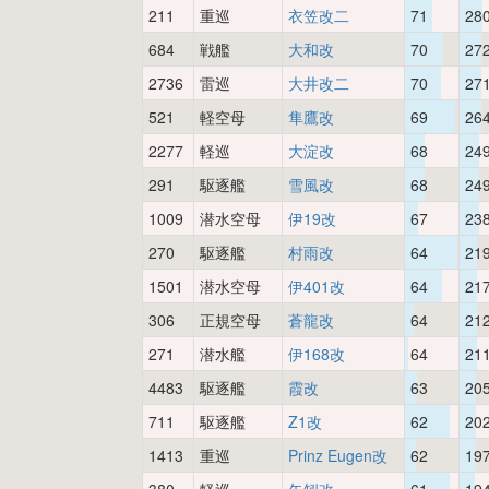
211
重巡
衣笠改二
71
28
684
戦艦
大和改
70
27
2736
雷巡
大井改二
70
27
521
軽空母
隼鷹改
69
26
2277
軽巡
大淀改
68
24
291
駆逐艦
雪風改
68
24
1009
潜水空母
伊19改
67
23
270
駆逐艦
村雨改
64
21
1501
潜水空母
伊401改
64
21
306
正規空母
蒼龍改
64
21
271
潜水艦
伊168改
64
21
4483
駆逐艦
霞改
63
20
711
駆逐艦
Z1改
62
20
1413
重巡
Prinz Eugen改
62
19