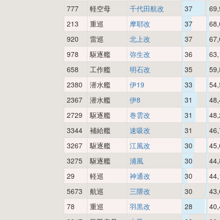
777
軽空母
千代田航改
37
69,
213
重巡
摩耶改
37
68,
920
雷巡
北上改
37
67,
978
駆逐艦
弥生改
36
63,
658
工作艦
明石改
35
59,
2380
潜水艦
伊19
33
54,
2367
潜水艦
伊8
31
48,
2729
駆逐艦
巻雲改
31
48,
3344
補給艦
速吸改
31
46,
3267
駆逐艦
江風改
30
45,
3275
駆逐艦
浦風
30
44,
29
軽巡
神通改
30
44,
5673
航巡
三隈改
30
43,
78
重巡
羽黒改
28
40,