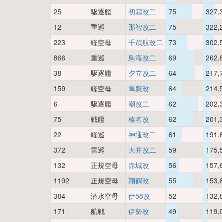
25
駆逐艦
初霜改二
75
327,
12
重巡
那智改二
75
322,
223
軽空母
千歳航改二
73
302,
866
重巡
鳥海改二
69
262,
38
駆逐艦
夕立改二
64
217,
159
軽空母
隼鷹改
64
214,
6
駆逐艦
潮改二
62
202,
75
戦艦
榛名改
62
201,
22
軽巡
神通改二
61
191,
372
雷巡
大井改二
59
175,
132
正規空母
赤城改
56
157,
1192
正規空母
翔鶴改
55
153,
384
潜水空母
伊58改
52
132,
171
航戦
伊勢改
49
119,