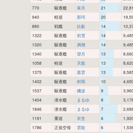
770
駆逐艦
皐月
21
22,8
940
軽巡
那珂
20
19,5
880
戦艦
比叡
14
10,3
1322
駆逐艦
初雪
14
9,48
1320
駆逐艦
満潮
14
9,48
1340
駆逐艦
望月
13
8,66
1058
軽巡
天龍
13
8,62
1375
駆逐艦
叢雲
13
8,58
1402
駆逐艦
村雨
10
4,65
1537
駆逐艦
磯波
9
3,96
1404
潜水艦
まるゆ
8
3,17
1846
潜水艦
まるゆ
7
2,68
1191
重巡
衣笠
6
1,92
1786
正規空母
雲龍
6
1,53