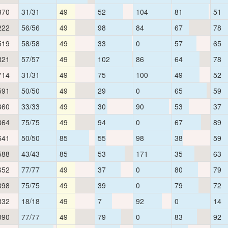
370
31/31
49
52
104
81
51
222
56/56
49
98
84
67
78
519
58/58
49
33
0
57
65
821
57/57
49
102
86
64
78
714
31/31
49
75
100
49
52
591
50/50
49
29
0
65
59
360
33/33
49
30
90
53
37
364
75/75
49
94
0
67
89
641
50/50
85
55
98
38
59
588
43/43
85
53
171
35
63
652
77/77
49
37
0
80
79
898
75/75
49
39
0
79
72
832
18/18
49
7
92
0
14
090
77/77
49
79
0
83
92