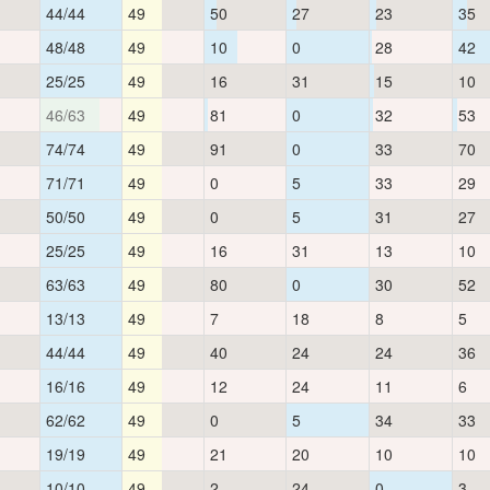
44/44
49
50
27
23
35
48/48
49
10
0
28
42
25/25
49
16
31
15
10
46/63
49
81
0
32
53
74/74
49
91
0
33
70
71/71
49
0
5
33
29
50/50
49
0
5
31
27
25/25
49
16
31
13
10
63/63
49
80
0
30
52
13/13
49
7
18
8
5
44/44
49
40
24
24
36
16/16
49
12
24
11
6
62/62
49
0
5
34
33
19/19
49
21
20
10
10
10/10
49
2
24
0
3