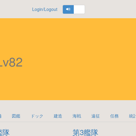
Login/Logout
Lv82
備
図鑑
ドック
建造
海戦
遠征
任務
統
艦隊
第3艦隊