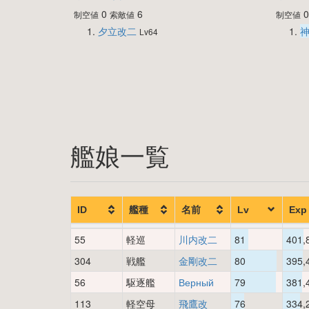
0
6
制空値
索敵値
制空値
夕立改二
Lv64
艦娘一覧
ID
艦種
名前
Lv
Exp
55
軽巡
川内改二
81
401,
304
戦艦
金剛改二
80
395,
56
駆逐艦
Верный
79
381,
113
軽空母
飛鷹改
76
334,