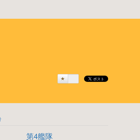
計
第4艦隊