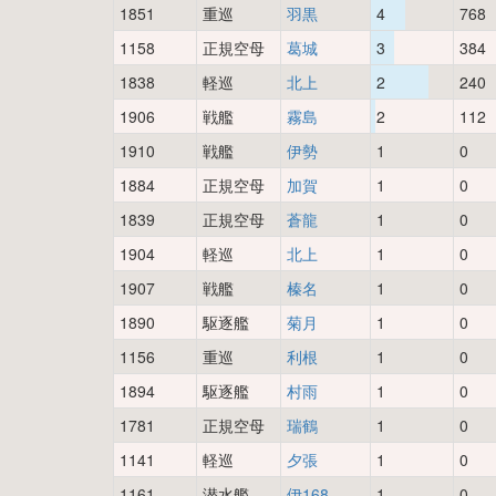
1851
重巡
羽黒
4
768
1158
正規空母
葛城
3
384
1838
軽巡
北上
2
240
1906
戦艦
霧島
2
112
1910
戦艦
伊勢
1
0
1884
正規空母
加賀
1
0
1839
正規空母
蒼龍
1
0
1904
軽巡
北上
1
0
1907
戦艦
榛名
1
0
1890
駆逐艦
菊月
1
0
1156
重巡
利根
1
0
1894
駆逐艦
村雨
1
0
1781
正規空母
瑞鶴
1
0
1141
軽巡
夕張
1
0
1161
潜水艦
伊168
1
0