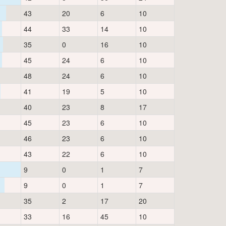
43
20
6
10
44
33
14
10
35
0
16
10
45
24
6
10
48
24
6
10
41
19
5
10
40
23
8
17
45
23
6
10
46
23
6
10
43
22
6
10
9
0
1
7
9
0
1
7
35
2
17
20
33
16
45
10