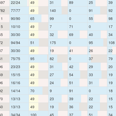
597
22/24
49
31
89
25
39
782
77/77
49
140
0
91
92
11
90/90
65
99
0
55
98
15
10/10
49
7
71
0
17
45
30/30
49
32
69
40
34
72
94/94
51
175
0
95
108
87
30/30
49
19
41
26
22
61
75/75
95
82
0
37
79
96
23/23
49
31
42
29
20
59
15/15
49
27
54
33
19
96
16/16
49
24
51
31
19
92
14/14
70
9
91
0
18
70
13/13
49
23
39
22
15
50
13/13
49
19
36
22
15
60
34/34
100
45
37
51
34