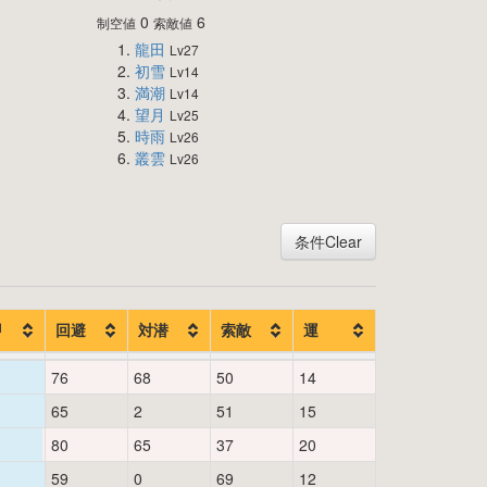
0
6
制空値
索敵値
龍田
Lv27
初雪
Lv14
満潮
Lv14
望月
Lv25
時雨
Lv26
叢雲
Lv26
条件Clear
甲
回避
対潜
索敵
運
76
68
50
14
65
2
51
15
80
65
37
20
59
0
69
12