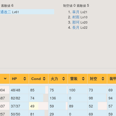
0
6
0
5
索敵値
制空値
索敵値
神通改二
皐月
Lv61
Lv21
村雨
Lv10
那珂
Lv20
長月
Lv22
HP
Cond
火力
雷装
対空
装
804
48/48
85
75
100
73
69
487
82/82
74
136
0
98
94
437
37/37
49
59
89
52
57
257
50/50
81
29
0
69
59