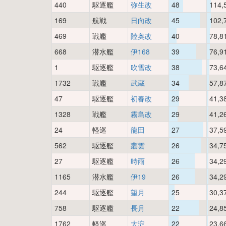
440
駆逐艦
弥生改
48
114,
169
航戦
日向改
45
102,
469
戦艦
陸奥改
40
78,8
668
潜水艦
伊168
39
76,9
1
駆逐艦
吹雪改
38
73,6
1732
戦艦
武蔵
34
57,8
47
駆逐艦
初春改
29
41,3
1328
戦艦
霧島改
29
41,2
24
軽巡
龍田
27
37,5
562
駆逐艦
叢雲
26
34,7
27
駆逐艦
時雨
26
34,2
1165
潜水艦
伊19
26
34,2
244
駆逐艦
望月
25
30,3
758
駆逐艦
長月
22
24,8
1762
軽巡
大淀
22
23,6