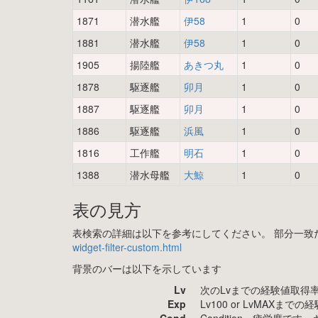
1871
潜水艦
伊58
1
0
1881
潜水艦
伊58
1
0
1905
揚陸艦
あきつ丸
1
0
1878
駆逐艦
卯月
1
0
1887
駆逐艦
卯月
1
0
1886
駆逐艦
浜風
1
0
1816
工作艦
明石
1
0
1388
潜水母艦
大鯨
1
0
表の見方
表検索の詳細は以下を参考にしてください。 部分一致
widget-filter-custom.html
背景のバーは以下を示しています
Lv
次のLvまでの経験値取得
Exp
Lv100 or LvMAXまで