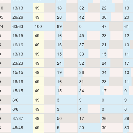
10
13/13
49
18
32
22
13
95
26/26
49
28
42
30
20
74
63/63
100
89
0
47
61
5
15/15
49
16
45
23
12
5
16/16
49
16
37
21
10
0
13/13
49
15
33
15
11
0
23/23
49
24
32
24
17
5
15/15
49
19
36
24
10
0
16/16
49
16
31
23
11
0
15/15
49
15
34
17
9
8
6/6
49
3
9
0
9
8
6/6
49
3
4
0
6
0
37/37
49
50
17
26
29
6
48/48
49
5
20
30
33