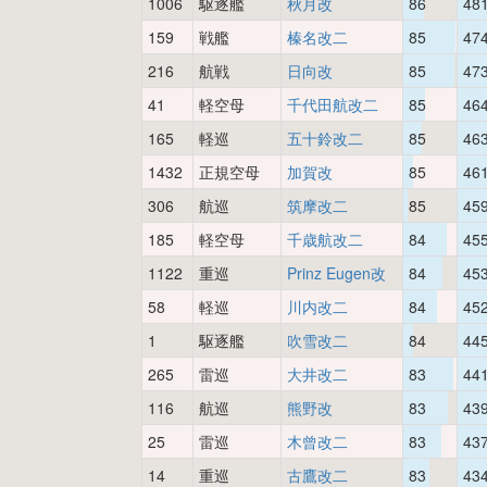
1006
駆逐艦
秋月改
86
48
159
戦艦
榛名改二
85
47
216
航戦
日向改
85
47
41
軽空母
千代田航改二
85
46
165
軽巡
五十鈴改二
85
46
1432
正規空母
加賀改
85
46
306
航巡
筑摩改二
85
45
185
軽空母
千歳航改二
84
45
1122
重巡
Prinz Eugen改
84
45
58
軽巡
川内改二
84
45
1
駆逐艦
吹雪改二
84
44
265
雷巡
大井改二
83
44
116
航巡
熊野改
83
43
25
雷巡
木曾改二
83
43
14
重巡
古鷹改二
83
43