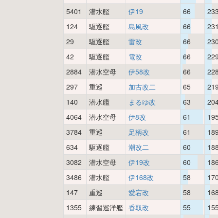
5401
潜水艦
伊19
66
23
124
駆逐艦
島風改
66
23
29
駆逐艦
雷改
66
23
42
駆逐艦
電改
66
22
2884
潜水空母
伊58改
66
22
297
重巡
加古改二
65
21
140
潜水艦
まるゆ改
63
20
4064
潜水空母
伊8改
61
19
3784
重巡
足柄改
61
18
634
駆逐艦
潮改二
60
18
3082
潜水空母
伊19改
60
18
3486
潜水艦
伊168改
58
17
147
重巡
愛宕改
58
16
1355
練習巡洋艦
香取改
55
15