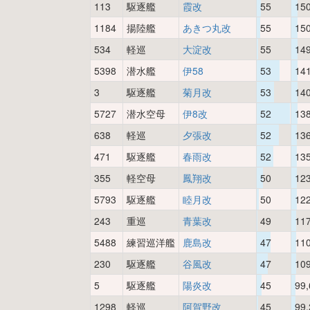
113
駆逐艦
霞改
55
15
1184
揚陸艦
あきつ丸改
55
15
534
軽巡
大淀改
55
14
5398
潜水艦
伊58
53
14
3
駆逐艦
菊月改
53
14
5727
潜水空母
伊8改
52
13
638
軽巡
夕張改
52
13
471
駆逐艦
春雨改
52
13
355
軽空母
鳳翔改
50
12
5793
駆逐艦
睦月改
50
12
243
重巡
青葉改
49
11
5488
練習巡洋艦
鹿島改
47
11
230
駆逐艦
谷風改
47
10
5
駆逐艦
陽炎改
45
99,
1298
軽巡
阿賀野改
45
99,