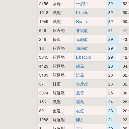
2156
水母
千歳甲
32
52,
1918
戦艦
Littorio
32
50,
1949
戦艦
Roma
32
50,
648
駆逐艦
巻雲改
31
47,
248
軽巡
鬼怒改
29
43,
16
駆逐艦
満潮改
29
42,
3345
駆逐艦
Libeccio
29
42,
4429
駆逐艦
磯風
26
34,
3199
駆逐艦
浜風
26
32,
37
軽巡
多摩改
26
32,
3374
駆逐艦
風雲
25
30,
156
戦艦
霧島
24
28,
82
重巡
衣笠
23
26,
1288
駆逐艦
卯月
21
22,
8
駆逐艦
皐月
20
20,