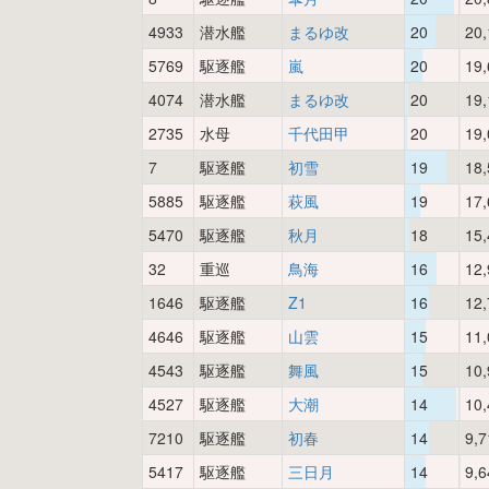
4933
潜水艦
まるゆ改
20
20,
5769
駆逐艦
嵐
20
19,
4074
潜水艦
まるゆ改
20
19,
2735
水母
千代田甲
20
19,
7
駆逐艦
初雪
19
18,
5885
駆逐艦
萩風
19
17,
5470
駆逐艦
秋月
18
15,
32
重巡
鳥海
16
12,
1646
駆逐艦
Z1
16
12,
4646
駆逐艦
山雲
15
11,
4543
駆逐艦
舞風
15
10,
4527
駆逐艦
大潮
14
10,
7210
駆逐艦
初春
14
9,7
5417
駆逐艦
三日月
14
9,6