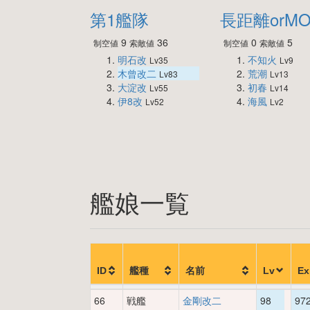
第1艦隊
長距離orM
9
36
0
5
制空値
索敵値
制空値
索敵値
明石改
不知火
Lv35
Lv9
木曾改二
荒潮
Lv83
Lv13
大淀改
初春
Lv55
Lv14
伊8改
海風
Lv52
Lv2
艦娘一覧
ID
艦種
名前
Lv
Ex
66
戦艦
金剛改二
98
97