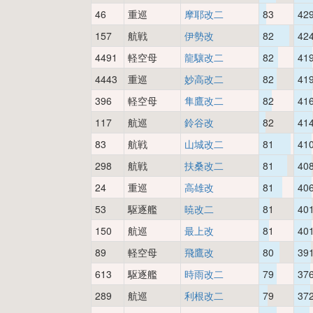
46
重巡
摩耶改二
83
42
157
航戦
伊勢改
82
42
4491
軽空母
龍驤改二
82
41
4443
重巡
妙高改二
82
41
396
軽空母
隼鷹改二
82
41
117
航巡
鈴谷改
82
41
83
航戦
山城改二
81
41
298
航戦
扶桑改二
81
40
24
重巡
高雄改
81
40
53
駆逐艦
暁改二
81
40
150
航巡
最上改
81
40
89
軽空母
飛鷹改
80
39
613
駆逐艦
時雨改二
79
37
289
航巡
利根改二
79
37