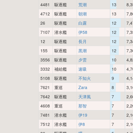
4481
駆逐艦
荒潮
13
8,3
4712
駆逐艦
朝潮
13
7,8
26
駆逐艦
白露
12
7,4
7107
潜水艦
伊58
12
7,3
12
駆逐艦
長月
12
7,3
155
駆逐艦
黒潮
12
7,3
3556
駆逐艦
夕雲
10
4,8
3332
補給艦
速吸
10
4,7
5108
駆逐艦
不知火
9
4,1
7621
重巡
Zara
8
3,1
7642
駆逐艦
天津風
7
2,6
4608
重巡
那智
7
2,2
7481
潜水艦
伊19
7
2,1
7512
潜水艦
伊8
7
2,1