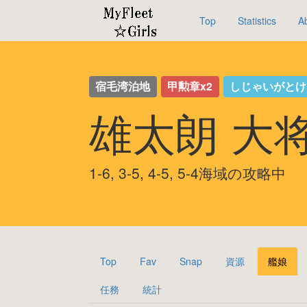
Top
Statistics
A
宿毛湾泊地
甲勲章x2
しじゃいがと
雄太朗 大
1-6, 3-5, 4-5, 5-4海域の攻略中
Top
Fav
Snap
資源
艦娘
任務
統計