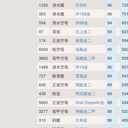
1332
潜水艦
呂500
96
72
353
潜水艦
伊168改
96
70
594
潜水空母
伊58改
94
65
97
雷巡
北上改二
93
62
174
正規空母
蒼龍改二
92
59
6024
軽空母
瑞鳳改
90
56
3682
装甲空母
瑞鶴改二甲
90
55
1489
潜水空母
伊19改
90
55
727
駆逐艦
雪風改
89
54
606
正規空母
飛龍改二
89
53
438
軽巡
阿武隈改二
89
53
5662
正規空母
Graf Zeppelin改
88
52
3277
装甲空母
翔鶴改二甲
88
52
310
戦艦
大和改
86
48