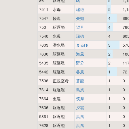
86
駆逐艦
曙
5
1,1
7511
水母
瑞穂
5
1,1
7547
軽巡
矢矧
4
88
750
駆逐艦
望月
4
78
7540
水母
瑞穂
4
60
7603
潜水艦
まるゆ
3
57
7630
駆逐艦
海風
2
18
5435
駆逐艦
野分
2
11
5442
駆逐艦
谷風
1
72
7598
正規空母
蒼龍
1
0
7614
駆逐艦
島風
1
0
7664
重巡
筑摩
1
0
7636
駆逐艦
夕雲
1
0
5861
駆逐艦
浜風
1
0
7628
駆逐艦
浜風
1
0