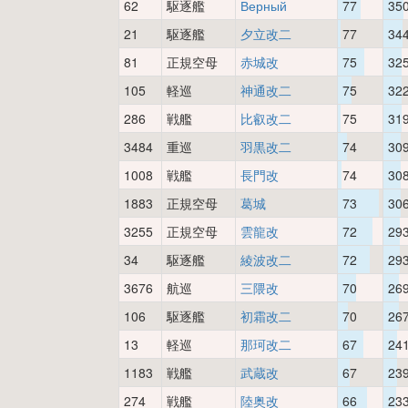
62
駆逐艦
Верный
77
35
21
駆逐艦
夕立改二
77
34
81
正規空母
赤城改
75
32
105
軽巡
神通改二
75
32
286
戦艦
比叡改二
75
31
3484
重巡
羽黒改二
74
30
1008
戦艦
長門改
74
30
1883
正規空母
葛城
73
30
3255
正規空母
雲龍改
72
29
34
駆逐艦
綾波改二
72
29
3676
航巡
三隈改
70
26
106
駆逐艦
初霜改二
70
26
13
軽巡
那珂改二
67
24
1183
戦艦
武蔵改
67
23
274
戦艦
陸奥改
66
23