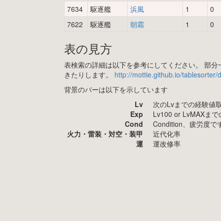
7634
駆逐艦
浜風
1
0
7622
駆逐艦
朝霜
1
0
表の見方
表検索の詳細は以下を参考にしてください。 部分一
きたりします。
http://mottie.github.io/tablesorter
背景のバーは以下を示しています
Lv
次のLvまでの経験値
Exp
Lv100 or LvMA
Cond
Condition、疲
火力・雷装・対空・装甲
近代化率
運
運改修率