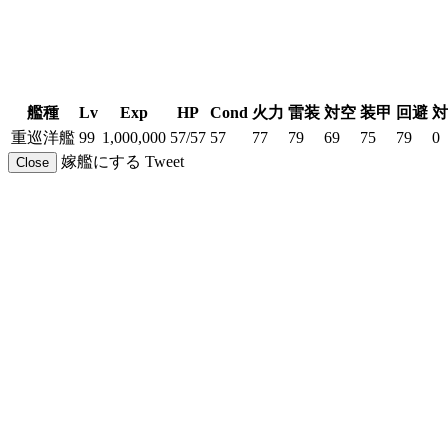
艦種
Lv
Exp
HP
Cond
火力
雷装
対空
装甲
回避
対
重巡洋艦
99
1,000,000
57/57
57
77
79
69
75
79
0
嫁艦にする
Tweet
Close