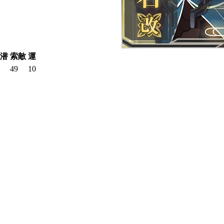
潜
索敵
運
49
10