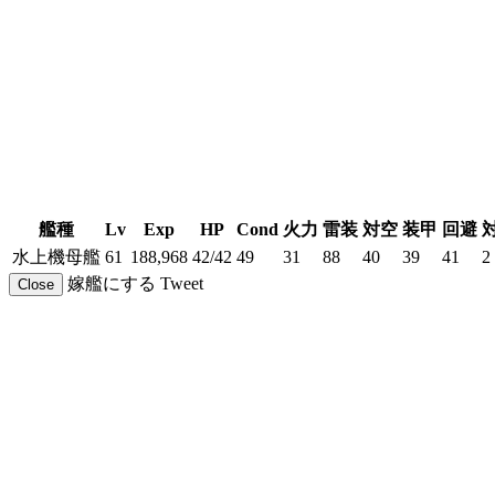
艦種
Lv
Exp
HP
Cond
火力
雷装
対空
装甲
回避
水上機母艦
61
188,968
42/42
49
31
88
40
39
41
2
嫁艦にする
Tweet
Close