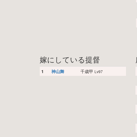
嫁にしている提督
1
神山舞
千歳甲
Lv97