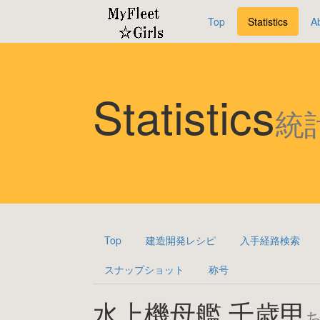
Top
Statistics
A
Statistics
統
Top
建造開発レシピ
入手経路検索
スナップショット
称号
水上機母艦 千歳甲