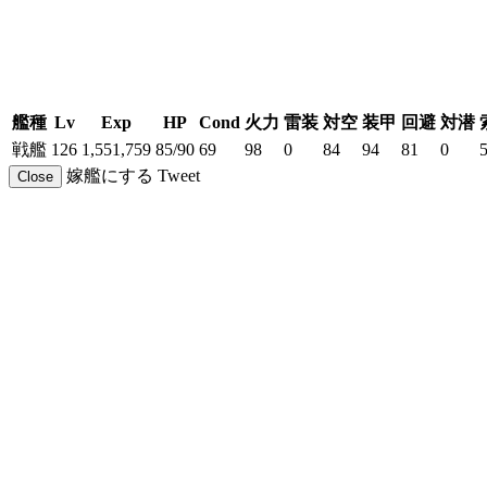
艦種
Lv
Exp
HP
Cond
火力
雷装
対空
装甲
回避
対潜
戦艦
126
1,551,759
85/90
69
98
0
84
94
81
0
嫁艦にする
Tweet
Close