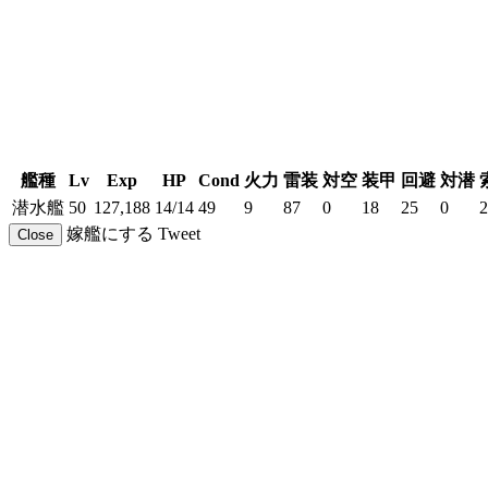
艦種
Lv
Exp
HP
Cond
火力
雷装
対空
装甲
回避
対潜
潜水艦
50
127,188
14/14
49
9
87
0
18
25
0
2
嫁艦にする
Tweet
Close