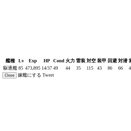
艦種
Lv
Exp
HP
Cond
火力
雷装
対空
装甲
回避
対潜
駆逐艦
85
473,895
14/37
49
44
35
115
43
86
66
4
嫁艦にする
Tweet
Close