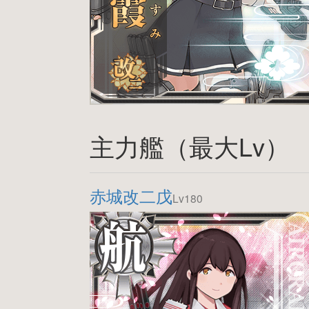
主力艦（最大Lv）
赤城改二戊
Lv180