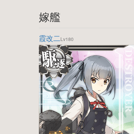
嫁艦
霞改二
Lv180