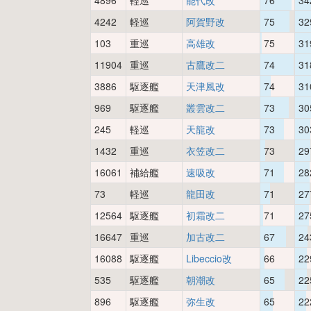
4896
軽巡
能代改
76
34
4242
軽巡
阿賀野改
75
32
103
重巡
高雄改
75
31
11904
重巡
古鷹改二
74
31
3886
駆逐艦
天津風改
74
31
969
駆逐艦
叢雲改二
73
30
245
軽巡
天龍改
73
30
1432
重巡
衣笠改二
73
29
16061
補給艦
速吸改
71
28
73
軽巡
龍田改
71
27
12564
駆逐艦
初霜改二
71
27
16647
重巡
加古改二
67
24
16088
駆逐艦
Libeccio改
66
22
535
駆逐艦
朝潮改
65
22
896
駆逐艦
弥生改
65
22