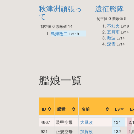
秋津洲頑張っ
遠征艦隊
て
0
5
制空値
索敵値
不知火
0
14
Lv18
制空値
索敵値
五月雨
Lv14
鳥海改二
Lv119
敷波
Lv14
深雪
Lv14
艦娘一覧
ID
艦種
名前
Lv
E
4867
装甲空母
大鳳改
134
2,
921
正規空母
加賀改
132
1,