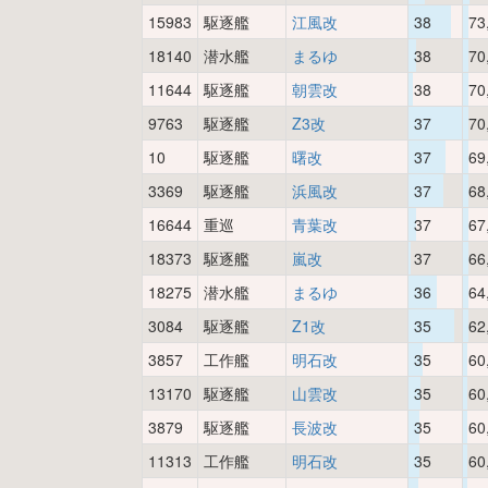
15983
駆逐艦
江風改
38
73
18140
潜水艦
まるゆ
38
70
11644
駆逐艦
朝雲改
38
70
9763
駆逐艦
Z3改
37
70
10
駆逐艦
曙改
37
69
3369
駆逐艦
浜風改
37
68
16644
重巡
青葉改
37
67
18373
駆逐艦
嵐改
37
66
18275
潜水艦
まるゆ
36
64
3084
駆逐艦
Z1改
35
62
3857
工作艦
明石改
35
60
13170
駆逐艦
山雲改
35
60
3879
駆逐艦
長波改
35
60
11313
工作艦
明石改
35
60