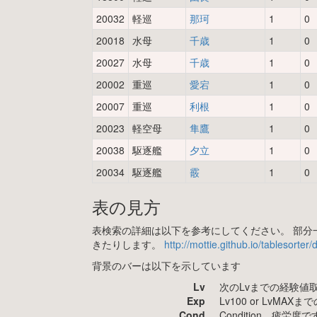
20032
軽巡
那珂
1
0
20018
水母
千歳
1
0
20027
水母
千歳
1
0
20002
重巡
愛宕
1
0
20007
重巡
利根
1
0
20023
軽空母
隼鷹
1
0
20038
駆逐艦
夕立
1
0
20034
駆逐艦
霰
1
0
表の見方
表検索の詳細は以下を参考にしてください。 部分一
きたりします。
http://mottie.github.io/tablesorter
背景のバーは以下を示しています
Lv
次のLvまでの経験値
Exp
Lv100 or LvMA
Cond
Condition、疲