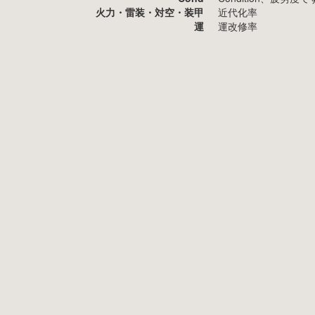
火力・雷装・対空・装甲
近代化率
運
運改修率