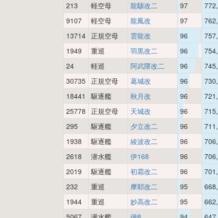
213
軽空母
龍驤改二
97
772
9107
軽空母
龍鳳改
97
762
13714
正規空母
雲龍改
96
757
1949
重巡
羽黒改二
96
754
24
軽巡
阿武隈改二
96
745
30735
正規空母
葛城改
96
730
18441
駆逐艦
秋月改
96
721
25778
正規空母
天城改
96
715
295
駆逐艦
夕立改二
96
711
1938
駆逐艦
綾波改二
96
706
2618
潜水艦
伊168
96
706
2019
駆逐艦
初霜改二
96
701
232
重巡
摩耶改二
95
668
1944
重巡
妙高改二
95
662
5067
潜水艦
伊8
94
647