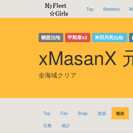
Top
Statistics
A
幌筵泊地
甲勲章x2
米田共死ね缶
xMasanX
全海域クリア
Top
Fav
Snap
資源
艦娘
任務
統計