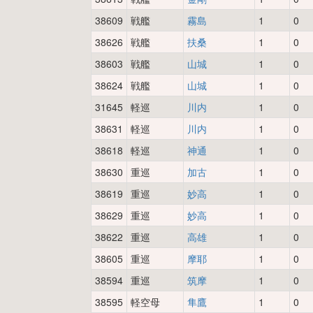
38609
戦艦
霧島
1
0
38626
戦艦
扶桑
1
0
38603
戦艦
山城
1
0
38624
戦艦
山城
1
0
31645
軽巡
川内
1
0
38631
軽巡
川内
1
0
38618
軽巡
神通
1
0
38630
重巡
加古
1
0
38619
重巡
妙高
1
0
38629
重巡
妙高
1
0
38622
重巡
高雄
1
0
38605
重巡
摩耶
1
0
38594
重巡
筑摩
1
0
38595
軽空母
隼鷹
1
0