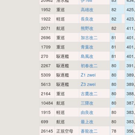
20962
潜水艦
伊168
83
434
1952
重巡
高雄改
82
425
1922
軽巡
長良改
82
423
2071
航巡
熊野改
82
411
2696
重巡
加古改二
81
401
1709
重巡
青葉改
81
401
270
駆逐艦
島風改
81
401
2267
駆逐艦
初春改二
80
391
5309
駆逐艦
Z1 zwei
80
389
5613
駆逐艦
Z3 zwei
80
389
2164
重巡
古鷹改二
80
388
10484
航巡
三隈改
80
387
1915
軽巡
由良改
80
383
699
航巡
最上改
80
383
26145
正規空母
蒼龍改二
78
356