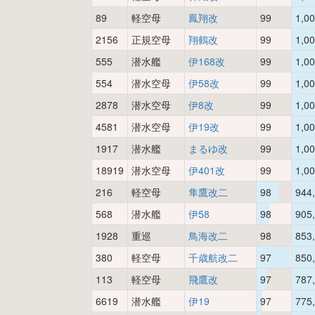
89
軽空母
鳳翔改
99
1,0
2156
正規空母
翔鶴改
99
1,0
555
潜水艦
伊168改
99
1,0
554
潜水空母
伊58改
99
1,0
2878
潜水空母
伊8改
99
1,0
4581
潜水空母
伊19改
99
1,0
1917
潜水艦
まるゆ改
99
1,0
18919
潜水空母
伊401改
99
1,0
216
軽空母
隼鷹改二
98
944
568
潜水艦
伊58
98
905
1928
重巡
鳥海改二
98
853
380
軽空母
千歳航改二
97
850
113
軽空母
飛鷹改
97
787
6619
潜水艦
伊19
97
775