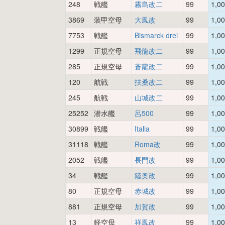
248
戦艦
霧島改二
99
1,0
3869
装甲空母
大鳳改
99
1,0
7753
戦艦
Bismarck drei
99
1,0
1299
正規空母
飛龍改二
99
1,0
285
正規空母
蒼龍改二
99
1,0
120
航戦
扶桑改二
99
1,0
245
航戦
山城改二
99
1,0
25252
潜水艦
呂500
99
1,0
30899
戦艦
Italia
99
1,0
31118
戦艦
Roma改
99
1,0
2052
戦艦
長門改
99
1,0
34
戦艦
陸奥改
99
1,0
80
正規空母
赤城改
99
1,0
881
正規空母
加賀改
99
1,0
13
軽空母
祥鳳改
99
1,0