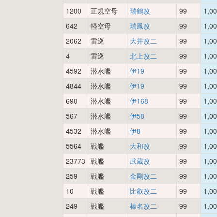
1200
正規空母
瑞鶴改
99
1,0
642
軽空母
瑞鳳改
99
1,0
2062
雷巡
大井改二
99
1,0
4
雷巡
北上改二
99
1,0
4592
潜水艦
伊19
99
1,0
4844
潜水艦
伊19
99
1,0
690
潜水艦
伊168
99
1,0
567
潜水艦
伊58
99
1,0
4532
潜水艦
伊8
99
1,0
5564
戦艦
大和改
99
1,0
23773
戦艦
武蔵改
99
1,0
259
戦艦
金剛改二
99
1,0
10
戦艦
比叡改二
99
1,0
249
戦艦
榛名改二
99
1,0