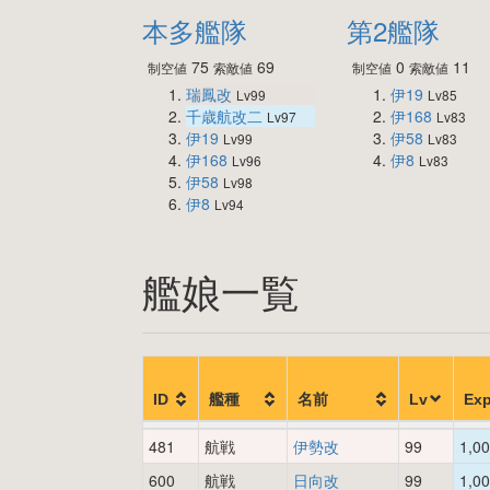
本多艦隊
第2艦隊
75
69
0
11
制空値
索敵値
制空値
索敵値
瑞鳳改
伊19
Lv99
Lv85
千歳航改二
伊168
Lv97
Lv83
伊19
伊58
Lv99
Lv83
伊168
伊8
Lv96
Lv83
伊58
Lv98
伊8
Lv94
艦娘一覧
ID
艦種
名前
Lv
Ex
481
航戦
伊勢改
99
1,0
600
航戦
日向改
99
1,0