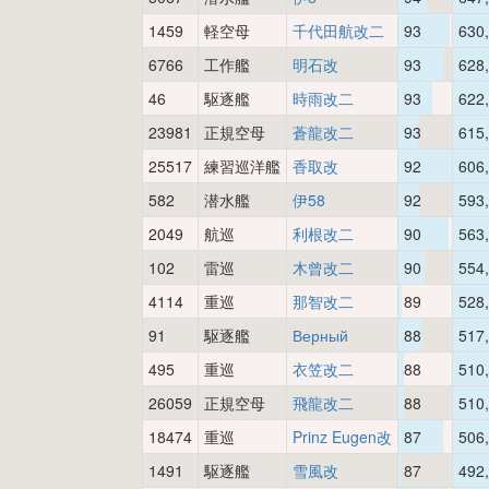
1459
軽空母
千代田航改二
93
630
6766
工作艦
明石改
93
628
46
駆逐艦
時雨改二
93
622
23981
正規空母
蒼龍改二
93
615
25517
練習巡洋艦
香取改
92
606
582
潜水艦
伊58
92
593
2049
航巡
利根改二
90
563
102
雷巡
木曾改二
90
554
4114
重巡
那智改二
89
528
91
駆逐艦
Верный
88
517
495
重巡
衣笠改二
88
510
26059
正規空母
飛龍改二
88
510
18474
重巡
Prinz Eugen改
87
506
1491
駆逐艦
雪風改
87
492