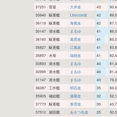
37251
雷巡
大井改
43
90,
35940
駆逐艦
Libeccio改
42
89,
36119
駆逐艦
海風改
42
87,
30147
潜水艦
まるゆ
41
86,
36160
駆逐艦
風雲改
41
85,
35827
駆逐艦
江風改
41
83,
35857
水母
瑞穂改
41
82,
30893
潜水艦
まるゆ
40
81,
30995
潜水艦
まるゆ
40
81,
31147
潜水艦
まるゆ
40
79,
36087
工作艦
明石改
35
60,
35905
補給艦
速吸改
32
52,
37773
駆逐艦
巻雲改
30
43,
37512
揚陸艦
あきつ丸改
25
30,