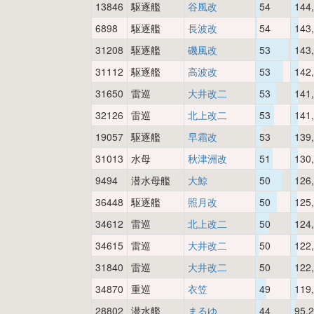
13846
駆逐艦
谷風改
54
144
6898
駆逐艦
長波改
54
143
31208
駆逐艦
磯風改
53
143
31112
駆逐艦
高波改
53
142
31650
雷巡
大井改二
53
141
32126
雷巡
北上改二
53
141
19057
駆逐艦
早霜改
53
139
31013
水母
秋津洲改
51
130
9494
潜水母艦
大鯨
50
126
36448
駆逐艦
照月改
50
125
34612
雷巡
北上改二
50
124
34615
雷巡
大井改二
50
122
31840
雷巡
大井改二
50
122
34870
重巡
衣笠
49
119
28802
潜水艦
まるゆ
44
95,