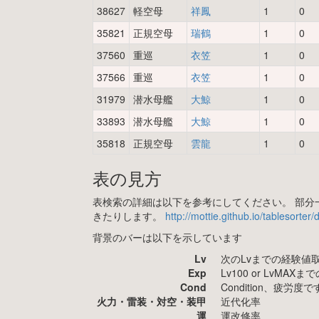
38627
軽空母
祥鳳
1
0
35821
正規空母
瑞鶴
1
0
37560
重巡
衣笠
1
0
37566
重巡
衣笠
1
0
31979
潜水母艦
大鯨
1
0
33893
潜水母艦
大鯨
1
0
35818
正規空母
雲龍
1
0
表の見方
表検索の詳細は以下を参考にしてください。 部分一
きたりします。
http://mottie.github.io/tablesorter
背景のバーは以下を示しています
Lv
次のLvまでの経験値
Exp
Lv100 or LvMA
Cond
Condition、疲
火力・雷装・対空・装甲
近代化率
運
運改修率