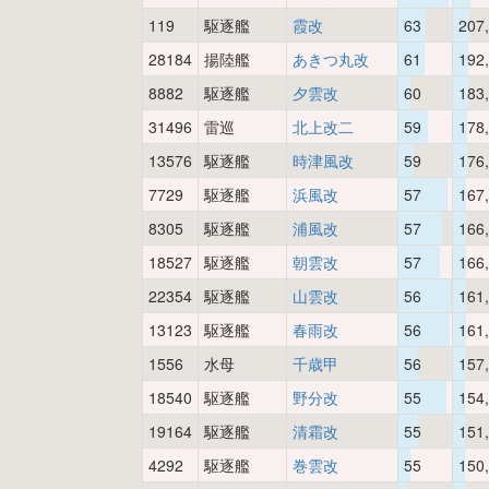
119
駆逐艦
霞改
63
207
28184
揚陸艦
あきつ丸改
61
192
8882
駆逐艦
夕雲改
60
183
31496
雷巡
北上改二
59
178
13576
駆逐艦
時津風改
59
176
7729
駆逐艦
浜風改
57
167
8305
駆逐艦
浦風改
57
166
18527
駆逐艦
朝雲改
57
166
22354
駆逐艦
山雲改
56
161
13123
駆逐艦
春雨改
56
161
1556
水母
千歳甲
56
157
18540
駆逐艦
野分改
55
154
19164
駆逐艦
清霜改
55
151
4292
駆逐艦
巻雲改
55
150