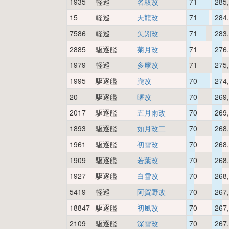
1935
軽巡
名取改
71
285
15
軽巡
天龍改
71
284
7586
軽巡
矢矧改
71
283
2885
駆逐艦
菊月改
71
276
1979
軽巡
多摩改
71
275
1995
駆逐艦
朧改
70
274
20
駆逐艦
曙改
70
269
2017
駆逐艦
五月雨改
70
269
1893
駆逐艦
如月改二
70
268
1961
駆逐艦
初雪改
70
268
1909
駆逐艦
若葉改
70
268
1927
駆逐艦
白雪改
70
268
5419
軽巡
阿賀野改
70
267
18847
駆逐艦
初風改
70
267
2109
駆逐艦
深雪改
70
267