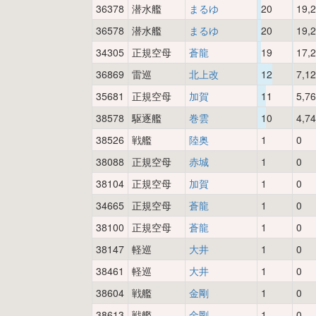
36378
潜水艦
まるゆ
20
19,
36578
潜水艦
まるゆ
20
19,
34305
正規空母
蒼龍
19
17,
36869
雷巡
北上改
12
7,1
35681
正規空母
加賀
11
5,7
38578
駆逐艦
巻雲
10
4,7
38526
戦艦
陸奥
1
0
38088
正規空母
赤城
1
0
38104
正規空母
加賀
1
0
34665
正規空母
蒼龍
1
0
38100
正規空母
蒼龍
1
0
38147
軽巡
大井
1
0
38461
軽巡
大井
1
0
38604
戦艦
金剛
1
0
38613
戦艦
金剛
1
0