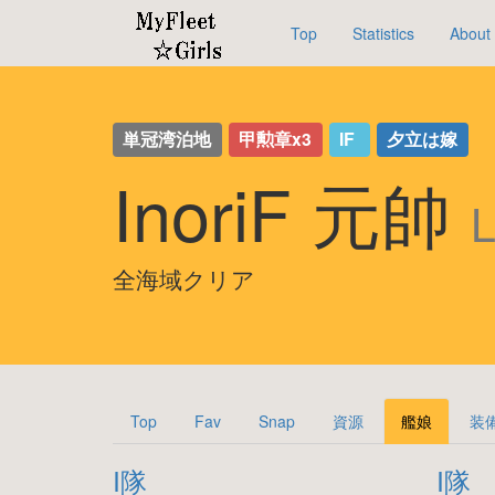
Top
Statistics
About
単冠湾泊地
甲勲章x3
IF
夕立は嫁
InoriF 元帥
全海域クリア
Top
Fav
Snap
資源
艦娘
装
I隊
I隊