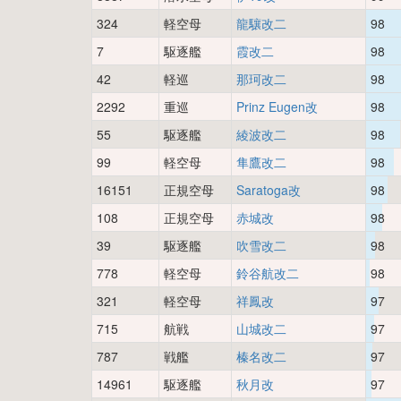
324
軽空母
龍驤改二
98
7
駆逐艦
霞改二
98
42
軽巡
那珂改二
98
2292
重巡
Prinz Eugen改
98
55
駆逐艦
綾波改二
98
99
軽空母
隼鷹改二
98
16151
正規空母
Saratoga改
98
108
正規空母
赤城改
98
39
駆逐艦
吹雪改二
98
778
軽空母
鈴谷航改二
98
321
軽空母
祥鳳改
97
715
航戦
山城改二
97
787
戦艦
榛名改二
97
14961
駆逐艦
秋月改
97