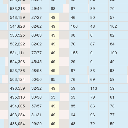
583,216
49/49
68
67
89
70
548,189
27/27
49
46
80
57
544,626
62/62
49
106
48
102
533,525
83/83
49
98
0
82
532,222
62/62
49
76
87
84
531,111
77/77
49
155
0
100
524,306
45/45
49
29
0
49
523,786
58/58
49
87
83
93
503,124
50/50
85
76
69
59
496,559
32/32
49
59
113
59
495,316
30/30
55
53
79
61
494,605
57/57
49
85
86
78
493,284
31/31
49
64
96
77
488,054
29/29
49
48
72
59