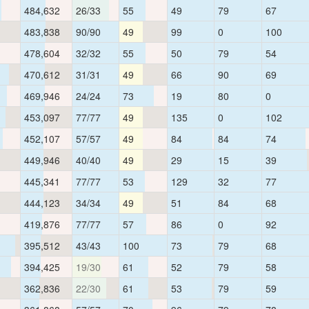
484,632
26/33
55
49
79
67
483,838
90/90
49
99
0
100
478,604
32/32
55
50
79
54
470,612
31/31
49
66
90
69
469,946
24/24
73
19
80
0
453,097
77/77
49
135
0
102
452,107
57/57
49
84
84
74
449,946
40/40
49
29
15
39
445,341
77/77
53
129
32
77
444,123
34/34
49
51
84
68
419,876
77/77
57
86
0
92
395,512
43/43
100
73
79
68
394,425
19/30
61
52
79
58
362,836
22/30
61
53
79
59