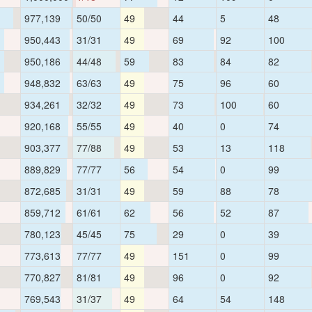
977,139
50/50
49
44
5
48
950,443
31/31
49
69
92
100
950,186
44/48
59
83
84
82
948,832
63/63
49
75
96
60
934,261
32/32
49
73
100
60
920,168
55/55
49
40
0
74
903,377
77/88
49
53
13
118
889,829
77/77
56
54
0
99
872,685
31/31
49
59
88
78
859,712
61/61
62
56
52
87
780,123
45/45
75
29
0
39
773,613
77/77
49
151
0
99
770,827
81/81
49
96
0
92
769,543
31/37
49
64
54
148