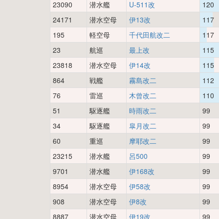
23090
潜水艦
U-511改
120
24171
潜水空母
伊13改
117
195
軽空母
千代田航改二
117
23
航巡
最上改
115
23818
潜水空母
伊14改
115
864
戦艦
霧島改二
112
76
雷巡
木曾改二
110
51
駆逐艦
時雨改二
99
34
駆逐艦
皐月改二
99
60
重巡
摩耶改二
99
23215
潜水艦
呂500
99
9701
潜水艦
伊168改
99
8954
潜水空母
伊58改
99
908
潜水空母
伊8改
99
8887
潜水空母
伊19改
99