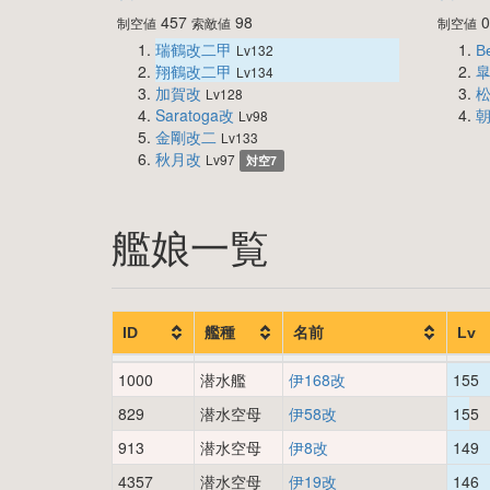
457
98
制空値
索敵値
制空値
瑞鶴改二甲
В
Lv132
翔鶴改二甲
Lv134
加賀改
Lv128
Saratoga改
Lv98
金剛改二
Lv133
秋月改
Lv97
対空7
艦娘一覧
ID
艦種
名前
Lv
1000
潜水艦
伊168改
155
829
潜水空母
伊58改
155
913
潜水空母
伊8改
149
4357
潜水空母
伊19改
146