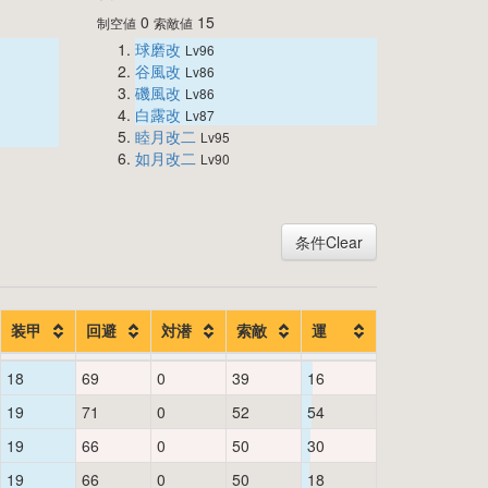
0
15
制空値
索敵値
球磨改
Lv96
谷風改
Lv86
磯風改
Lv86
白露改
Lv87
睦月改二
Lv95
如月改二
Lv90
条件Clear
装甲
回避
対潜
索敵
運
18
69
0
39
16
19
71
0
52
54
19
66
0
50
30
19
66
0
50
18