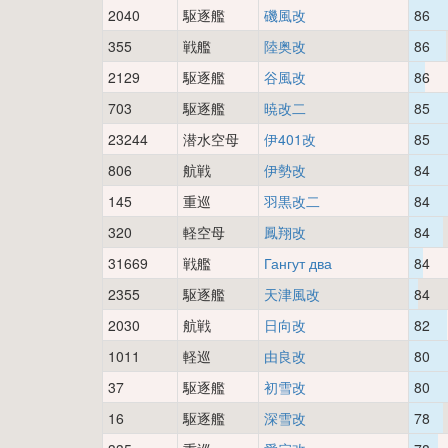
2040
駆逐艦
磯風改
86
355
戦艦
陸奥改
86
2129
駆逐艦
谷風改
86
703
駆逐艦
暁改二
85
23244
潜水空母
伊401改
85
806
航戦
伊勢改
84
145
重巡
羽黒改二
84
320
軽空母
鳳翔改
84
31669
戦艦
Гангут два
84
2355
駆逐艦
天津風改
84
2030
航戦
日向改
82
1011
軽巡
由良改
80
37
駆逐艦
初雪改
80
16
駆逐艦
深雪改
78