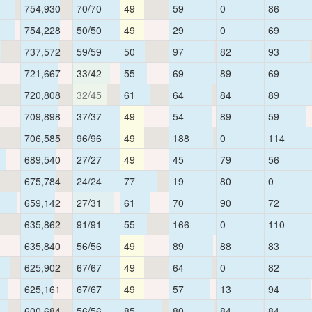
754,930
70/70
49
59
0
86
754,228
50/50
49
29
0
69
737,572
59/59
50
97
82
93
721,667
33/42
55
69
89
69
720,808
32/45
61
64
84
89
709,898
37/37
49
54
89
59
706,585
96/96
49
188
0
114
689,540
27/27
49
45
79
56
675,784
24/24
77
19
80
0
659,142
27/31
61
70
90
72
635,862
91/91
55
166
0
110
635,840
56/56
49
89
88
83
625,902
67/67
49
64
0
82
625,161
67/67
49
57
13
94
600,684
56/56
85
80
84
84