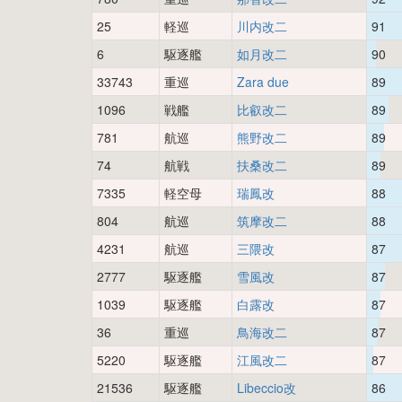
25
軽巡
川内改二
91
6
駆逐艦
如月改二
90
33743
重巡
Zara due
89
1096
戦艦
比叡改二
89
781
航巡
熊野改二
89
74
航戦
扶桑改二
89
7335
軽空母
瑞鳳改
88
804
航巡
筑摩改二
88
4231
航巡
三隈改
87
2777
駆逐艦
雪風改
87
1039
駆逐艦
白露改
87
36
重巡
鳥海改二
87
5220
駆逐艦
江風改二
87
21536
駆逐艦
Libeccio改
86