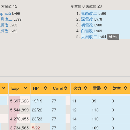
0
12
0
29
索敵値
制空値
索敵値
ерный
鬼怒改二
Lv96
Lv96
皐月改二
深雪改
Lv99
Lv78
松風改
初雪改
Lv63
Lv80
朝風改
白雪改
Lv62
Lv69
大潮改二
Lv94
対空2
Exp
HP
Cond
火力
雷装
対空
5,697,626
19/19
77
11
99
0
5,544,899
22/22
77
12
113
0
4,276,455
23/23
77
14
110
0
3,734,585
5/22
77
12
109
0