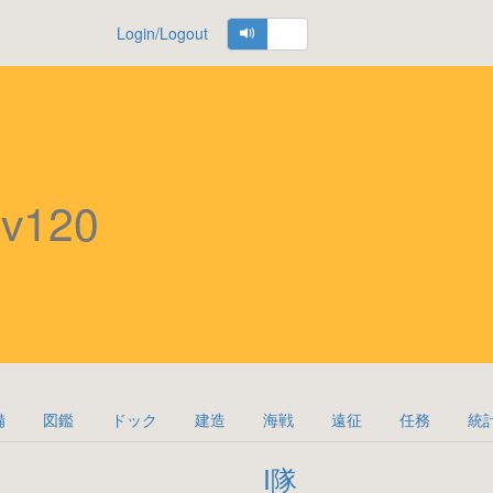
Login/Logout
Lv120
備
図鑑
ドック
建造
海戦
遠征
任務
統
I隊