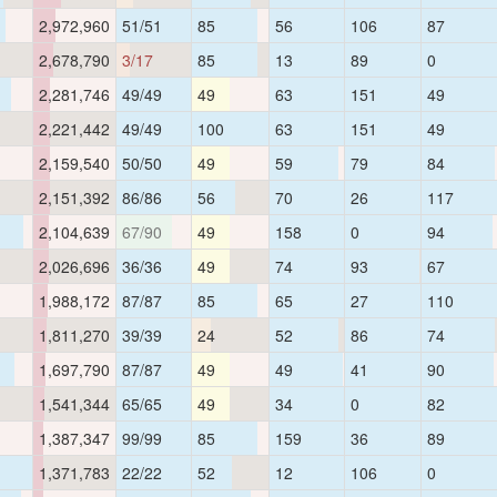
2,972,960
51/51
85
56
106
87
2,678,790
3/17
85
13
89
0
2,281,746
49/49
49
63
151
49
2,221,442
49/49
100
63
151
49
2,159,540
50/50
49
59
79
84
2,151,392
86/86
56
70
26
117
2,104,639
67/90
49
158
0
94
2,026,696
36/36
49
74
93
67
1,988,172
87/87
85
65
27
110
1,811,270
39/39
24
52
86
74
1,697,790
87/87
49
49
41
90
1,541,344
65/65
49
34
0
82
1,387,347
99/99
85
159
36
89
1,371,783
22/22
52
12
106
0