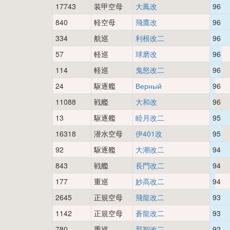
17743
装甲空母
大鳳改
96
840
軽空母
飛鷹改
96
334
航巡
利根改二
96
57
軽巡
球磨改
96
114
軽巡
鬼怒改二
96
24
駆逐艦
Верный
96
11088
戦艦
大和改
96
13
駆逐艦
睦月改二
95
16318
潜水空母
伊401改
95
92
駆逐艦
大潮改二
94
843
戦艦
長門改二
94
177
重巡
妙高改二
94
2645
正規空母
飛龍改二
93
1142
正規空母
蒼龍改二
93
780
重巡
那智改二
92