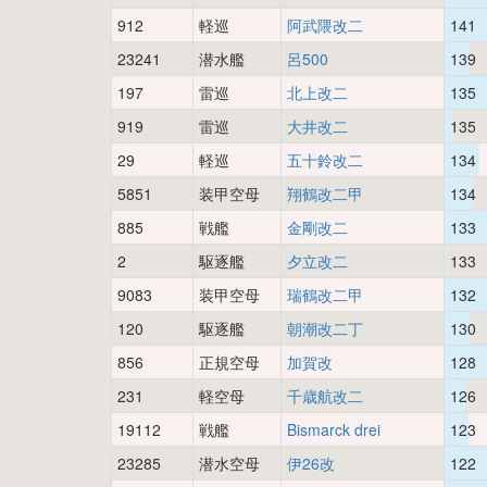
912
軽巡
阿武隈改二
141
23241
潜水艦
呂500
139
197
雷巡
北上改二
135
919
雷巡
大井改二
135
29
軽巡
五十鈴改二
134
5851
装甲空母
翔鶴改二甲
134
885
戦艦
金剛改二
133
2
駆逐艦
夕立改二
133
9083
装甲空母
瑞鶴改二甲
132
120
駆逐艦
朝潮改二丁
130
856
正規空母
加賀改
128
231
軽空母
千歳航改二
126
19112
戦艦
Bismarck drei
123
23285
潜水空母
伊26改
122