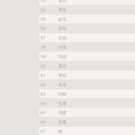
53
加古
54
青葉
55
妙高
56
那智
57
足柄
58
羽黒
59
高雄
60
愛宕
61
摩耶
62
鳥海
63
利根
64
筑摩
65
飛鷹
66
隼鷹
67
朧