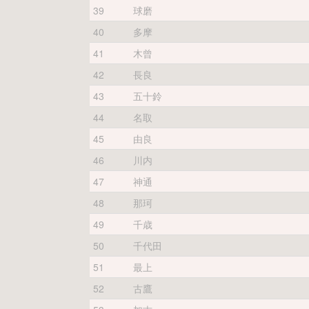
39
球磨
40
多摩
41
木曾
42
長良
43
五十鈴
44
名取
45
由良
46
川内
47
神通
48
那珂
49
千歳
50
千代田
51
最上
52
古鷹