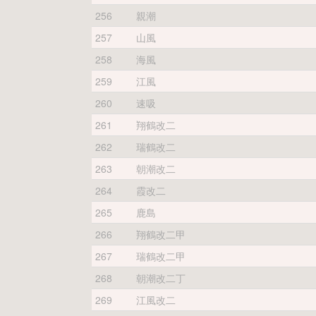
256
親潮
257
山風
258
海風
259
江風
260
速吸
261
翔鶴改二
262
瑞鶴改二
263
朝潮改二
264
霞改二
265
鹿島
266
翔鶴改二甲
267
瑞鶴改二甲
268
朝潮改二丁
269
江風改二