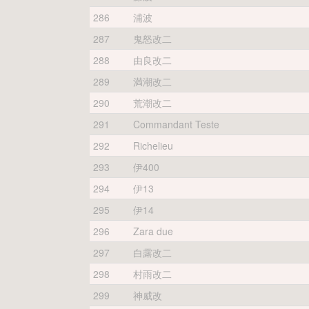
286
浦波
287
鬼怒改二
288
由良改二
289
満潮改二
290
荒潮改二
291
Commandant Teste
292
Richelieu
293
伊400
294
伊13
295
伊14
296
Zara due
297
白露改二
298
村雨改二
299
神威改