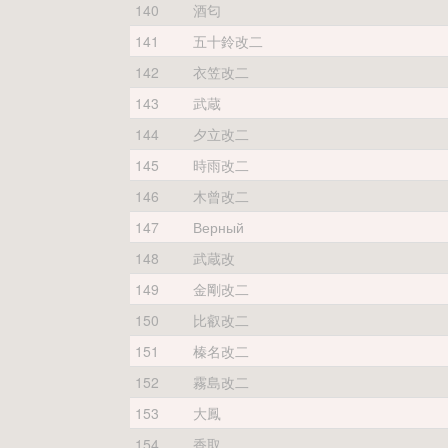
140
酒匂
141
五十鈴改二
142
衣笠改二
143
武蔵
144
夕立改二
145
時雨改二
146
木曾改二
147
Верный
148
武蔵改
149
金剛改二
150
比叡改二
151
榛名改二
152
霧島改二
153
大鳳
154
香取