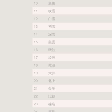
10
島風
11
吹雪
12
白雪
13
初雪
14
深雪
15
叢雲
16
磯波
17
綾波
18
敷波
19
大井
20
北上
21
金剛
22
比叡
23
榛名
24
霧島