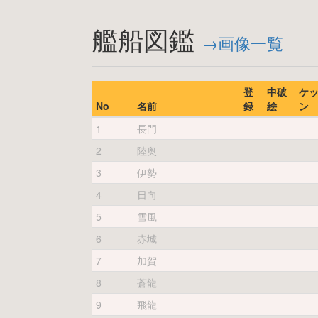
艦船図鑑
→画像一覧
登
中破
ケ
No
名前
録
絵
ン
1
長門
2
陸奥
3
伊勢
4
日向
5
雪風
6
赤城
7
加賀
8
蒼龍
9
飛龍