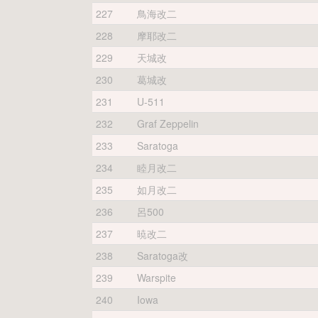
227
鳥海改二
228
摩耶改二
229
天城改
230
葛城改
231
U-511
232
Graf Zeppelin
233
Saratoga
234
睦月改二
235
如月改二
236
呂500
237
暁改二
238
Saratoga改
239
Warspite
240
Iowa