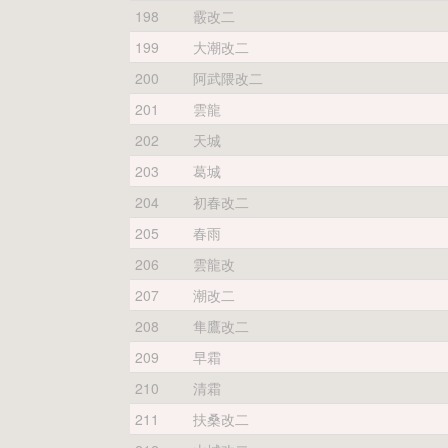
198
霰改二
199
大潮改二
200
阿武隈改二
201
雲龍
202
天城
203
葛城
204
初春改二
205
春雨
206
雲龍改
207
潮改二
208
隼鷹改二
209
早霜
210
清霜
211
扶桑改二