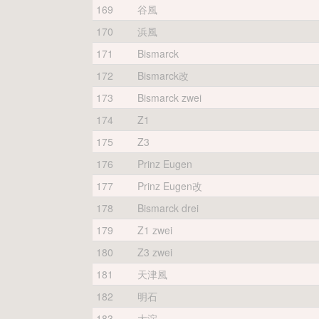
169
谷風
170
浜風
171
Bismarck
172
Bismarck改
173
Bismarck zwei
174
Z1
175
Z3
176
Prinz Eugen
177
Prinz Eugen改
178
Bismarck drei
179
Z1 zwei
180
Z3 zwei
181
天津風
182
明石
183
大淀