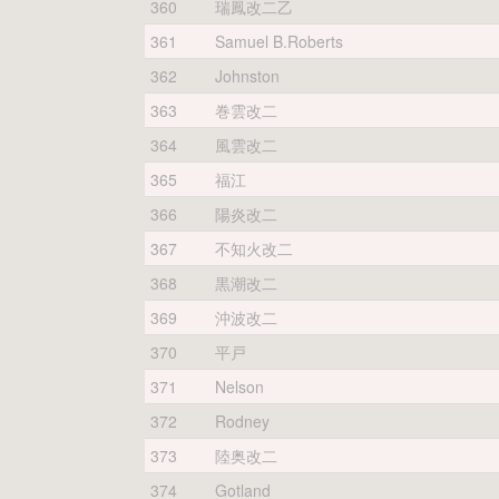
360
瑞鳳改二乙
361
Samuel B.Roberts
362
Johnston
363
巻雲改二
364
風雲改二
365
福江
366
陽炎改二
367
不知火改二
368
黒潮改二
369
沖波改二
370
平戸
371
Nelson
372
Rodney
373
陸奥改二
374
Gotland