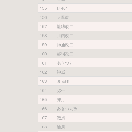
155
伊401
156
大鳳改
157
龍驤改二
158
川内改二
159
神通改二
160
那珂改二
161
あきつ丸
162
神威
163
まるゆ
164
弥生
165
卯月
166
あきつ丸改
167
磯風
168
浦風