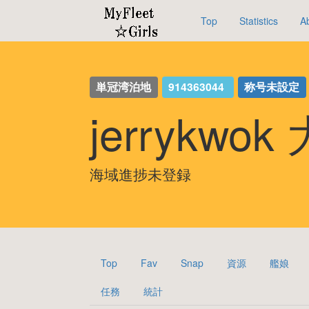
Top
Statistics
A
単冠湾泊地
914363044
称号未設定
jerrykwo
海域進捗未登録
Top
Fav
Snap
資源
艦娘
任務
統計