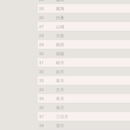
25
鳳翔
26
扶桑
27
山城
28
天龍
29
龍田
30
龍驤
31
睦月
32
如月
33
皐月
34
文月
35
長月
36
菊月
37
三日月
38
望月