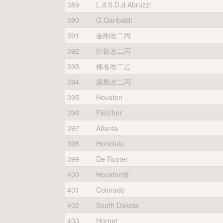
389
L.d.S.D.d.Abruzzi
390
G.Garibaldi
391
金剛改二丙
392
比叡改二丙
393
榛名改二乙
394
霧島改二丙
395
Houston
396
Fletcher
397
Atlanta
398
Honolulu
399
De Ruyter
400
Houston改
401
Colorado
402
South Dakota
403
Hornet