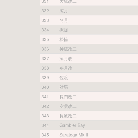
331
大鷹改二
332
涼月
333
冬月
334
択捉
335
松輪
336
神鷹改二
337
涼月改
338
冬月改
339
佐渡
340
対馬
341
長門改二
342
夕雲改二
343
長波改二
344
Gambier Bay
345
Saratoga Mk.II