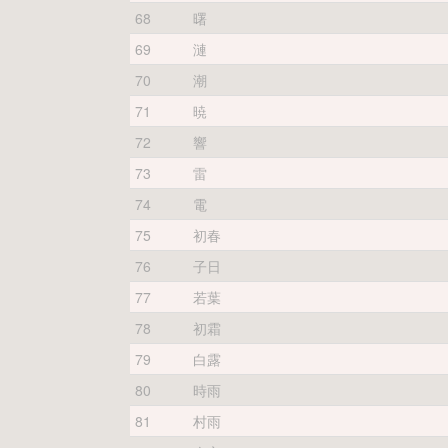
68
曙
69
漣
70
潮
71
暁
72
響
73
雷
74
電
75
初春
76
子日
77
若葉
78
初霜
79
白露
80
時雨
81
村雨