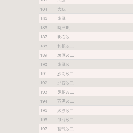
184
大鯨
185
龍鳳
186
時津風
187
明石改
188
利根改二
189
筑摩改二
190
龍鳳改
191
妙高改二
192
那智改二
193
足柄改二
194
羽黒改二
195
綾波改二
196
飛龍改二
197
蒼龍改二