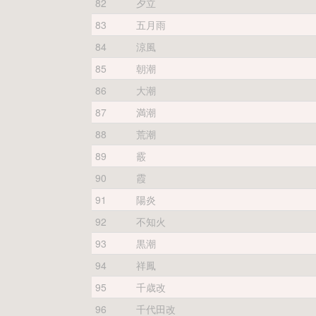
82
夕立
83
五月雨
84
涼風
85
朝潮
86
大潮
87
満潮
88
荒潮
89
霰
90
霞
91
陽炎
92
不知火
93
黒潮
94
祥鳳
95
千歳改
96
千代田改