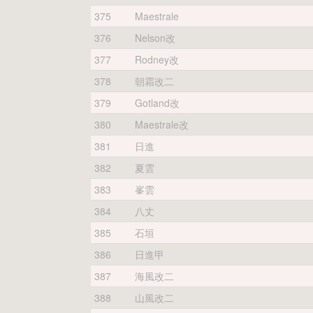
375
Maestrale
376
Nelson改
377
Rodney改
378
朝霜改二
379
Gotland改
380
Maestrale改
381
日進
382
夏雲
383
峯雲
384
八丈
385
石垣
386
日進甲
387
海風改二
388
山風改二