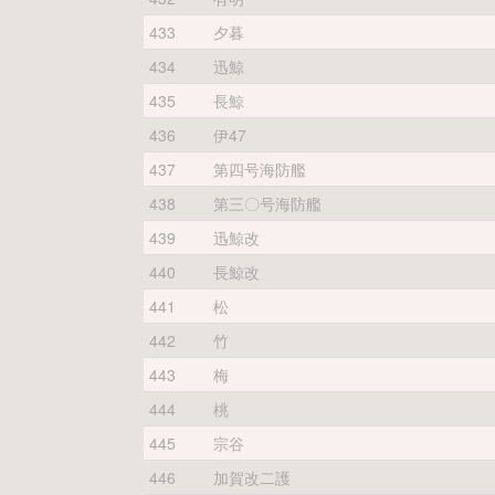
433
夕暮
434
迅鯨
435
長鯨
436
伊47
437
第四号海防艦
438
第三〇号海防艦
439
迅鯨改
440
長鯨改
441
松
442
竹
443
梅
444
桃
445
宗谷
446
加賀改二護