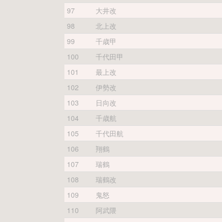
97
大井改
98
北上改
99
千歳甲
100
千代田甲
101
最上改
102
伊勢改
103
日向改
104
千歳航
105
千代田航
106
翔鶴
107
瑞鶴
108
瑞鶴改
109
鬼怒
110
阿武隈