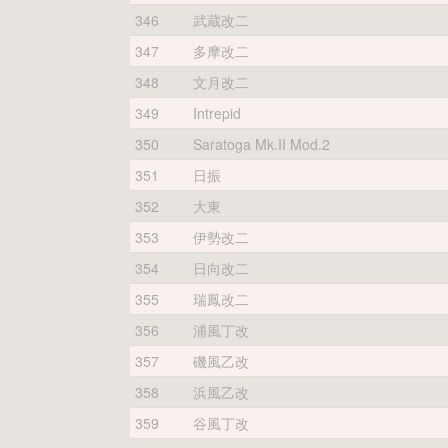
346
武蔵改二
347
多摩改二
348
文月改二
349
Intrepid
350
Saratoga Mk.II Mod.2
351
日振
352
大東
353
伊勢改二
354
日向改二
355
瑞鳳改二
356
浦風丁改
357
磯風乙改
358
浜風乙改
359
谷風丁改