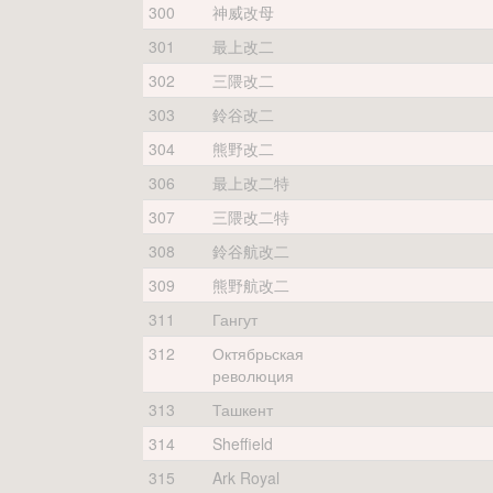
300
神威改母
301
最上改二
302
三隈改二
303
鈴谷改二
304
熊野改二
306
最上改二特
307
三隈改二特
308
鈴谷航改二
309
熊野航改二
311
Гангут
312
Октябрьская
революция
313
Ташкент
314
Sheffield
315
Ark Royal