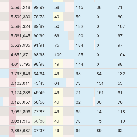
5,595,218
99/99
58
115
36
71
5,590,380
78/78
49
59
0
86
5,586,324
89/89
50
182
0
107
5,561,045
90/90
69
190
0
97
5,529,935
91/91
75
184
0
97
4,652,871
98/98
100
155
0
104
4,618,795
98/98
49
144
0
98
3,797,949
64/64
49
98
84
132
3,182,811
49/49
64
79
151
59
3,174,238
49/49
49
71
151
61
3,120,057
58/58
49
82
98
76
3,082,896
77/87
49
65
14
118
3,081,516
60/86
49
70
15
110
2,888,687
37/37
49
65
89
92