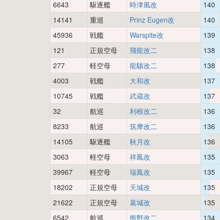
6643
駆逐艦
時津風改
140
14141
重巡
Prinz Eugen改
140
45936
戦艦
Warspite改
139
121
正規空母
飛龍改二
138
277
軽空母
龍驤改二
138
4003
戦艦
大和改
137
10745
戦艦
武蔵改
137
32
航巡
利根改二
136
8233
航巡
筑摩改二
136
14105
駆逐艦
秋月改
136
3063
軽空母
祥鳳改
135
39967
軽空母
瑞鳳改
135
18202
正規空母
天城改
135
21622
正規空母
葛城改
135
6542
航巡
熊野改二
134