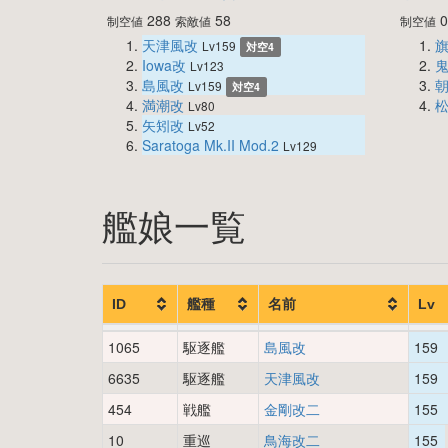
288
58
制空値
索敵値
制空値
天津風改
Lv159
対空4
Iowa改
Lv123
島風改
Lv159
対空4
満潮改
Lv80
矢矧改
Lv52
Saratoga Mk.II Mod.2
Lv129
艦娘一覧
ID
艦種
名前
Lv
1065
駆逐艦
島風改
159
6635
駆逐艦
天津風改
159
454
戦艦
金剛改二
155
10
重巡
鳥海改二
155