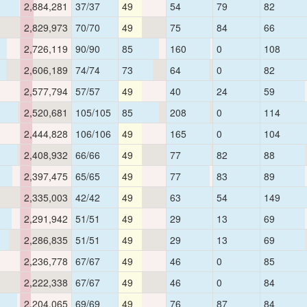
2,884,281
37/37
49
54
79
82
2,829,973
70/70
49
75
84
66
2,726,119
90/90
85
160
0
108
2,606,189
74/74
73
64
0
82
2,577,794
57/57
49
40
24
59
2,520,681
105/105
85
208
0
114
2,444,828
106/106
49
165
0
104
2,408,932
66/66
49
77
82
88
2,397,475
65/65
49
77
83
89
2,335,003
42/42
49
63
54
149
2,291,942
51/51
49
29
13
69
2,286,835
51/51
49
29
13
69
2,236,778
67/67
49
46
0
85
2,222,338
67/67
49
46
0
84
2,204,065
69/69
49
76
87
84