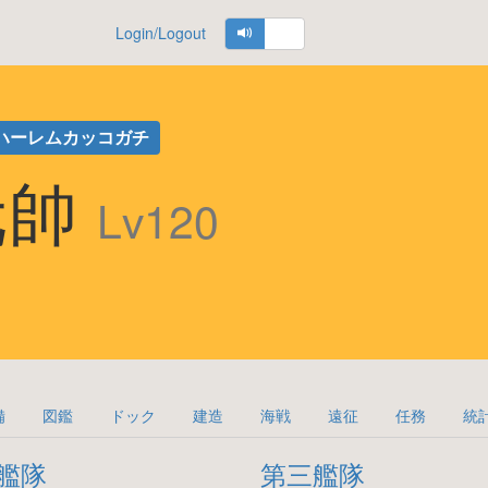
Login/Logout
ハーレムカッコガチ
元帥
Lv120
備
図鑑
ドック
建造
海戦
遠征
任務
統
艦隊
第三艦隊