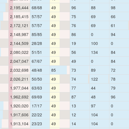
2,195,444
68/68
49
96
88
98
2,185,415
57/57
49
75
69
66
2,172,121
57/57
49
76
69
61
2,148,987
85/85
49
86
0
94
2,144,509
28/28
49
19
100
0
2,080,022
51/51
49
56
134
84
2,047,047
67/67
49
49
0
84
2,032,698
48/48
85
73
89
72
2,026,211
50/50
49
74
122
78
1,977,044
63/63
49
77
44
79
1,962,692
69/69
49
87
48
96
1,920,020
17/17
49
13
97
0
1,917,606
22/22
49
12
104
0
1,913,104
23/23
49
14
104
0