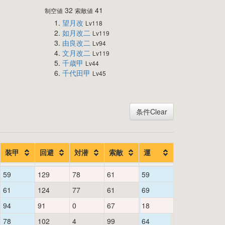
32
41
制空値
索敵値
望月改
Lv118
如月改二
Lv119
由良改二
Lv94
文月改二
Lv119
千歳甲
Lv44
千代田甲
Lv45
条件Clear
装甲
回避
対潜
索敵
運
59
129
78
61
59
61
124
77
61
69
94
91
0
67
18
78
102
4
99
64