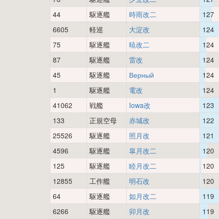
44
駆逐艦
時雨改二
127
6605
軽巡
大淀改
124
75
駆逐艦
暁改二
124
87
駆逐艦
雷改
124
45
駆逐艦
Верный
124
1
駆逐艦
電改
124
41062
戦艦
Iowa改
123
133
正規空母
赤城改
122
25526
駆逐艦
照月改
121
4596
駆逐艦
皐月改二
120
125
駆逐艦
睦月改二
120
12855
工作艦
明石改
120
64
駆逐艦
如月改二
119
6266
駆逐艦
卯月改
119