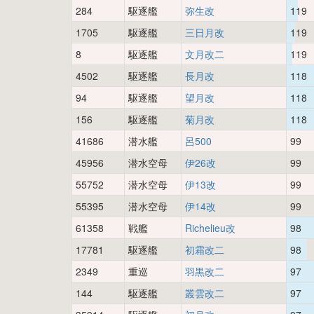
284
駆逐艦
弥生改
119
1705
駆逐艦
三日月改
119
8
駆逐艦
文月改二
119
4502
駆逐艦
長月改
118
94
駆逐艦
望月改
118
156
駆逐艦
菊月改
118
41686
潜水艦
呂500
99
45956
潜水空母
伊26改
99
55752
潜水空母
伊13改
99
55395
潜水空母
伊14改
99
61358
戦艦
Richelieu改
98
17781
駆逐艦
初霜改二
98
2349
重巡
羽黒改二
97
144
駆逐艦
叢雲改二
97