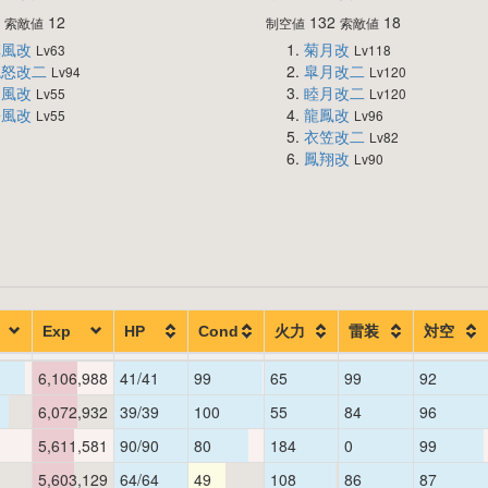
0
12
132
18
索敵値
制空値
索敵値
旗風改
菊月改
Lv63
Lv118
鬼怒改二
皐月改二
Lv94
Lv120
朝風改
睦月改二
Lv55
Lv120
松風改
龍鳳改
Lv55
Lv96
衣笠改二
Lv82
鳳翔改
Lv90
Exp
HP
Cond
火力
雷装
対空
6,106,988
41/41
99
65
99
92
6,072,932
39/39
100
55
84
96
5,611,581
90/90
80
184
0
99
5,603,129
64/64
49
108
86
87