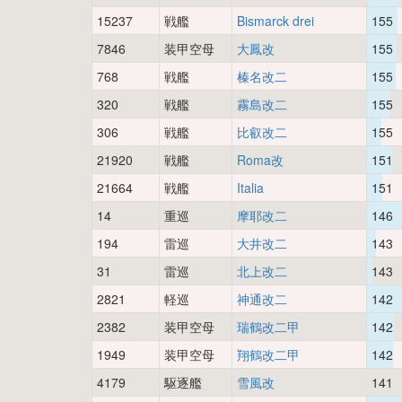
15237
戦艦
Bismarck drei
155
7846
装甲空母
大鳳改
155
768
戦艦
榛名改二
155
320
戦艦
霧島改二
155
306
戦艦
比叡改二
155
21920
戦艦
Roma改
151
21664
戦艦
Italia
151
14
重巡
摩耶改二
146
194
雷巡
大井改二
143
31
雷巡
北上改二
143
2821
軽巡
神通改二
142
2382
装甲空母
瑞鶴改二甲
142
1949
装甲空母
翔鶴改二甲
142
4179
駆逐艦
雪風改
141