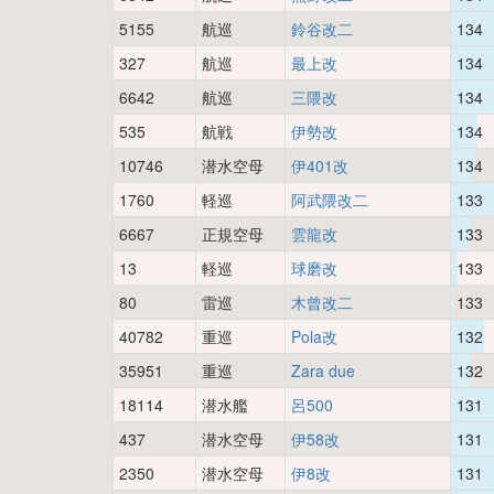
5155
航巡
鈴谷改二
134
327
航巡
最上改
134
6642
航巡
三隈改
134
535
航戦
伊勢改
134
10746
潜水空母
伊401改
134
1760
軽巡
阿武隈改二
133
6667
正規空母
雲龍改
133
13
軽巡
球磨改
133
80
雷巡
木曾改二
133
40782
重巡
Pola改
132
35951
重巡
Zara due
132
18114
潜水艦
呂500
131
437
潜水空母
伊58改
131
2350
潜水空母
伊8改
131