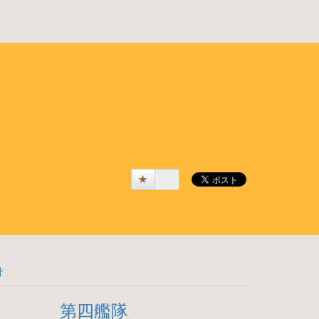
計
第四艦隊