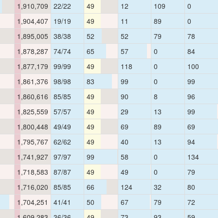
1,910,709
22/22
49
12
109
0
1,904,407
19/19
49
11
89
0
1,895,005
38/38
52
52
79
78
1,878,287
74/74
65
57
0
84
1,877,179
99/99
49
118
0
100
1,861,376
98/98
83
99
0
99
1,860,616
85/85
49
90
8
96
1,825,559
57/57
49
29
13
99
1,800,448
49/49
49
69
89
69
1,795,767
62/62
49
40
13
94
1,741,927
97/97
99
58
0
134
1,718,583
87/87
49
49
0
79
1,716,020
85/85
66
124
32
80
1,704,251
41/41
50
67
79
72
1,609,283
36/36
49
73
93
59