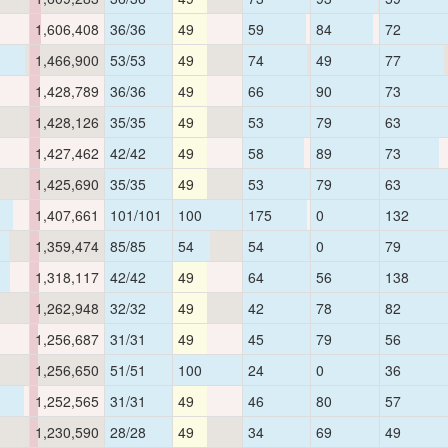
1,606,408
36/36
49
59
84
72
1,466,900
53/53
49
74
49
77
1,428,789
36/36
49
66
90
73
1,428,126
35/35
49
53
79
63
1,427,462
42/42
49
58
89
73
1,425,690
35/35
49
53
79
63
1,407,661
101/101
100
175
0
132
1,359,474
85/85
54
54
0
79
1,318,117
42/42
49
64
56
138
1,262,948
32/32
49
42
78
82
1,256,687
31/31
49
45
79
56
1,256,650
51/51
100
24
0
36
1,252,565
31/31
49
46
80
57
1,230,590
28/28
49
34
69
49