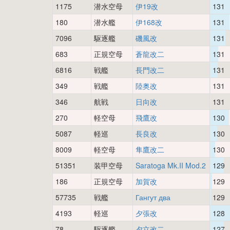
1175
潜水空母
伊19改
131
180
潜水艦
伊168改
131
7096
駆逐艦
磯風改
131
683
正規空母
蒼龍改二
131
6816
戦艦
長門改二
131
349
戦艦
陸奥改
131
346
航戦
日向改
131
270
軽空母
飛鷹改
130
5087
軽巡
長良改
130
8009
軽空母
隼鷹改二
130
51351
装甲空母
Saratoga Mk.II Mod.2
129
186
正規空母
加賀改
129
57735
戦艦
Гангут два
129
4193
軽巡
夕張改
128
78
駆逐艦
夕立改二
127