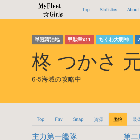
Top
Statistics
About
単冠湾泊地
甲勲章x11
ちくわ大明神
柊 つかさ 
6-5海域の攻略中
Top
Fav
Snap
資源
艦娘
装
主力第一艦隊
第二