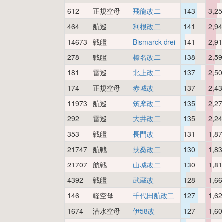
612
正規空母
飛龍改二
143
3,2
464
航巡
利根改二
141
2,9
14673
戦艦
Bismarck drei
141
2,9
278
戦艦
榛名改二
138
2,5
181
雷巡
北上改二
137
2,5
174
正規空母
赤城改
137
2,4
11973
航巡
筑摩改二
135
2,2
292
雷巡
大井改二
135
2,2
353
戦艦
長門改
131
1,8
21747
航戦
扶桑改二
130
1,8
21707
航戦
山城改二
130
1,8
4392
戦艦
武蔵改
128
1,6
146
軽空母
千代田航改二
127
1,6
1674
潜水空母
伊58改
127
1,6