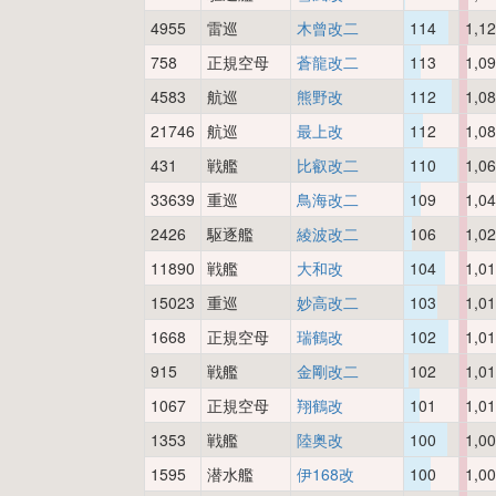
4955
雷巡
木曾改二
114
1,1
758
正規空母
蒼龍改二
113
1,0
4583
航巡
熊野改
112
1,0
21746
航巡
最上改
112
1,0
431
戦艦
比叡改二
110
1,0
33639
重巡
鳥海改二
109
1,0
2426
駆逐艦
綾波改二
106
1,0
11890
戦艦
大和改
104
1,0
15023
重巡
妙高改二
103
1,0
1668
正規空母
瑞鶴改
102
1,0
915
戦艦
金剛改二
102
1,0
1067
正規空母
翔鶴改
101
1,0
1353
戦艦
陸奥改
100
1,0
1595
潜水艦
伊168改
100
1,0