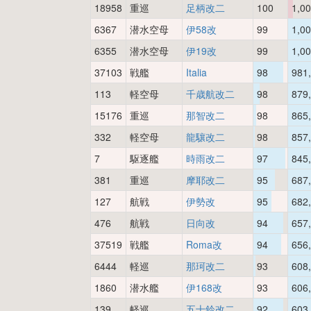
18958
重巡
足柄改二
100
1,0
6367
潜水空母
伊58改
99
1,0
6355
潜水空母
伊19改
99
1,0
37103
戦艦
Italia
98
981
113
軽空母
千歳航改二
98
879
15176
重巡
那智改二
98
865
332
軽空母
龍驤改二
98
857
7
駆逐艦
時雨改二
97
845
381
重巡
摩耶改二
95
687
127
航戦
伊勢改
95
682
476
航戦
日向改
94
657
37519
戦艦
Roma改
94
656
6444
軽巡
那珂改二
93
608
1860
潜水艦
伊168改
93
606
139
軽巡
五十鈴改二
92
603