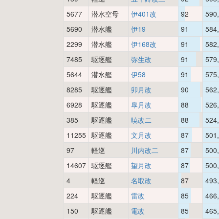
5677
潜水空母
伊401改
92
590
5690
潜水艦
伊19
91
584
2299
潜水艦
伊168改
91
582
7485
駆逐艦
弥生改
91
579
5644
潜水艦
伊58
91
575
8285
駆逐艦
卯月改
90
562
6928
駆逐艦
皐月改
88
526
385
駆逐艦
暁改二
88
524
11255
駆逐艦
文月改
87
501
97
軽巡
川内改二
87
500
14607
駆逐艦
望月改
87
500
4
軽巡
名取改
87
493
224
駆逐艦
雷改
85
466
150
駆逐艦
電改
85
465