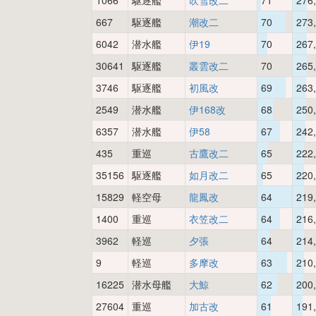
1066
駆逐艦
吹雪改二
71
276
667
駆逐艦
潮改二
70
273
6042
潜水艦
伊19
70
267
30641
駆逐艦
叢雲改二
70
265
3746
駆逐艦
初風改
69
263
2549
潜水艦
伊168改
68
250
6357
潜水艦
伊58
67
242
435
重巡
古鷹改二
65
222
35156
駆逐艦
如月改二
65
220
15829
軽空母
龍鳳改
64
219
1400
重巡
衣笠改二
64
216
3962
軽巡
夕張
64
214
9
軽巡
多摩改
63
210
16225
潜水母艦
大鯨
62
200
27604
重巡
加古改
61
191