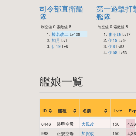
司令部直衛艦
第一遊撃打
隊
艦隊
0
8
0
8
制空値
索敵値
制空値
索敵値
榛名改二
まるゆ
Lv138
Lv17
如月
伊19
Lv1
Lv54
伊19
伊8
Lv8
Lv53
伊58
Lv53
艦娘一覧
ID
艦種
名前
Lv
Ex
6446
装甲空母
大鳳改
150
4,3
988
正規空母
加賀改
150
4,3