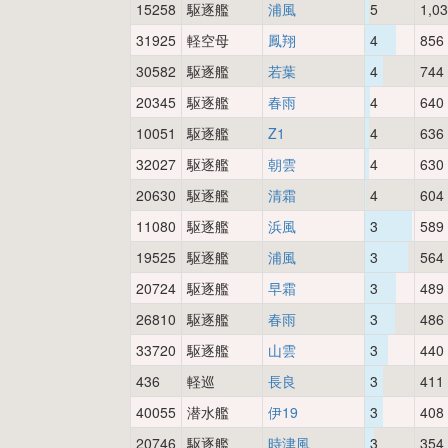
15258
駆逐艦
浦風
5
1,0
31925
軽空母
鳳翔
4
856
30582
駆逐艦
若葉
4
744
20345
駆逐艦
春雨
4
640
10051
駆逐艦
Z1
4
636
32027
駆逐艦
朝雲
4
630
20630
駆逐艦
清霜
4
604
11080
駆逐艦
浜風
3
589
19525
駆逐艦
浦風
3
564
20724
駆逐艦
早霜
3
489
26810
駆逐艦
春雨
3
486
33720
駆逐艦
山雲
3
440
436
軽巡
長良
3
411
40055
潜水艦
伊19
3
408
20746
駆逐艦
時津風
3
354