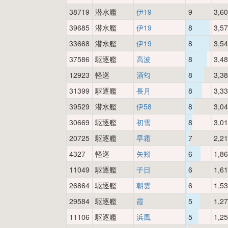
38719
潜水艦
伊19
9
3,6
39685
潜水艦
伊19
8
3,5
33668
潜水艦
伊19
8
3,5
37586
駆逐艦
高波
8
3,4
12923
軽巡
酒匂
8
3,3
31399
駆逐艦
長月
8
3,3
39529
潜水艦
伊58
8
3,0
30669
駆逐艦
初雪
8
3,0
20725
駆逐艦
早霜
7
2,2
4327
軽巡
矢矧
6
1,8
11049
駆逐艦
子日
6
1,6
26864
駆逐艦
朝雲
6
1,5
29584
駆逐艦
霞
5
1,2
11106
駆逐艦
浜風
5
1,2