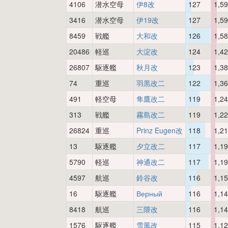
4106
潜水空母
伊8改
127
1,5
3416
潜水空母
伊19改
127
1,5
8459
戦艦
大和改
126
1,5
20486
軽巡
大淀改
124
1,4
26807
駆逐艦
秋月改
123
1,3
74
重巡
羽黒改二
122
1,3
491
軽空母
隼鷹改二
119
1,2
313
戦艦
霧島改二
119
1,2
26824
重巡
Prinz Eugen改
118
1,2
13
駆逐艦
夕立改二
117
1,1
5790
軽巡
神通改二
117
1,1
4597
航巡
鈴谷改
116
1,1
16
駆逐艦
Верный
116
1,1
8418
航巡
三隈改
116
1,1
1576
駆逐艦
雪風改
115
1,1