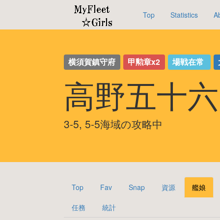
Top
Statistics
A
横須賀鎮守府
甲勲章x2
場戦在常
高野五十六
3-5, 5-5海域の攻略中
Top
Fav
Snap
資源
艦娘
任務
統計