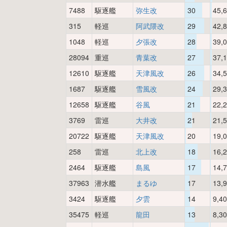
7488
駆逐艦
弥生改
30
45,
315
軽巡
阿武隈改
29
42,
1048
軽巡
夕張改
28
39,
28094
重巡
青葉改
27
37,
12610
駆逐艦
天津風改
26
34,
1687
駆逐艦
雪風改
24
29,
12658
駆逐艦
谷風
21
22,
3769
雷巡
大井改
21
21,
20722
駆逐艦
天津風改
20
19,
258
雷巡
北上改
18
16,
2464
駆逐艦
島風
17
14,
37963
潜水艦
まるゆ
17
13,
3424
駆逐艦
夕雲
14
9,4
35475
軽巡
龍田
13
8,3