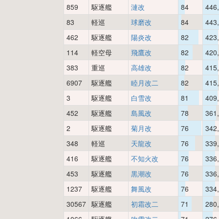
859
駆逐艦
漣改
84
446
83
軽巡
球磨改
84
443
462
駆逐艦
陽炎改
82
423
114
軽空母
飛鷹改
82
420
383
重巡
高雄改
82
415
6907
駆逐艦
睦月改二
82
415
3
駆逐艦
白雪改
81
409
452
駆逐艦
島風改
78
361
2
駆逐艦
菊月改
76
342
348
軽巡
天龍改
76
339
416
駆逐艦
不知火改
76
336
453
駆逐艦
黒潮改
76
336
1237
駆逐艦
舞風改
76
334
30567
駆逐艦
初霜改二
71
280