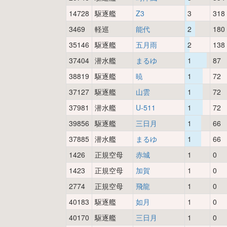
14728
駆逐艦
Z3
3
318
3469
軽巡
能代
2
180
35146
駆逐艦
五月雨
2
138
37404
潜水艦
まるゆ
1
87
38819
駆逐艦
暁
1
72
37127
駆逐艦
山雲
1
72
37981
潜水艦
U-511
1
72
39856
駆逐艦
三日月
1
66
37885
潜水艦
まるゆ
1
66
1426
正規空母
赤城
1
0
1423
正規空母
加賀
1
0
2774
正規空母
飛龍
1
0
40183
駆逐艦
如月
1
0
40170
駆逐艦
三日月
1
0