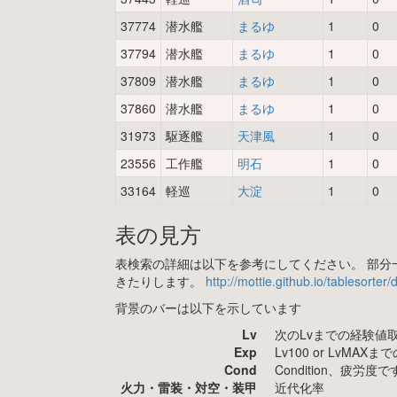
37774
潜水艦
まるゆ
1
0
37794
潜水艦
まるゆ
1
0
37809
潜水艦
まるゆ
1
0
37860
潜水艦
まるゆ
1
0
31973
駆逐艦
天津風
1
0
23556
工作艦
明石
1
0
33164
軽巡
大淀
1
0
表の見方
表検索の詳細は以下を参考にしてください。 部分一
きたりします。
http://mottie.github.io/tablesorter
背景のバーは以下を示しています
Lv
次のLvまでの経験値
Exp
Lv100 or LvMA
Cond
Condition、疲
火力・雷装・対空・装甲
近代化率