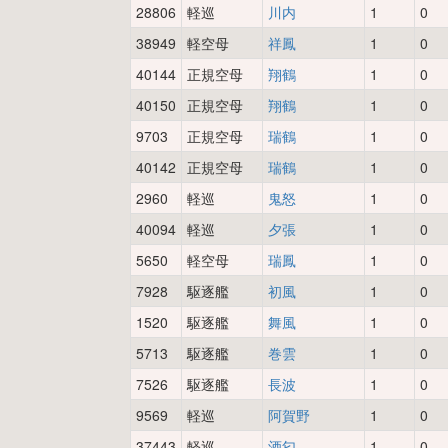
28806
軽巡
川内
1
0
38949
軽空母
祥鳳
1
0
40144
正規空母
翔鶴
1
0
40150
正規空母
翔鶴
1
0
9703
正規空母
瑞鶴
1
0
40142
正規空母
瑞鶴
1
0
2960
軽巡
鬼怒
1
0
40094
軽巡
夕張
1
0
5650
軽空母
瑞鳳
1
0
7928
駆逐艦
初風
1
0
1520
駆逐艦
舞風
1
0
5713
駆逐艦
巻雲
1
0
7526
駆逐艦
長波
1
0
9569
軽巡
阿賀野
1
0
37443
軽巡
酒匂
1
0