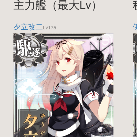
主力艦（最大Lv）
夕立改二
Lv175