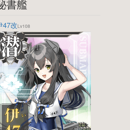
秘書艦
伊47改
Lv108