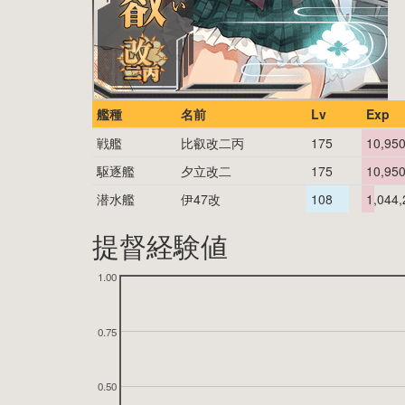
艦種
名前
Lv
Exp
戦艦
比叡改二丙
175
10,95
駆逐艦
夕立改二
175
10,95
潜水艦
伊47改
108
1,044,
提督経験値
1.00
0.75
0.50