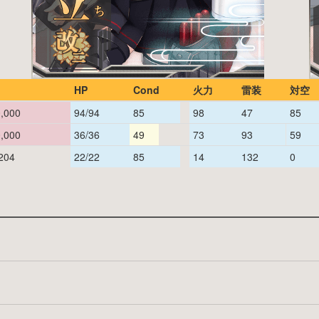
HP
Cond
火力
雷装
対空
0,000
94/94
85
98
47
85
0,000
36/36
49
73
93
59
204
22/22
85
14
132
0