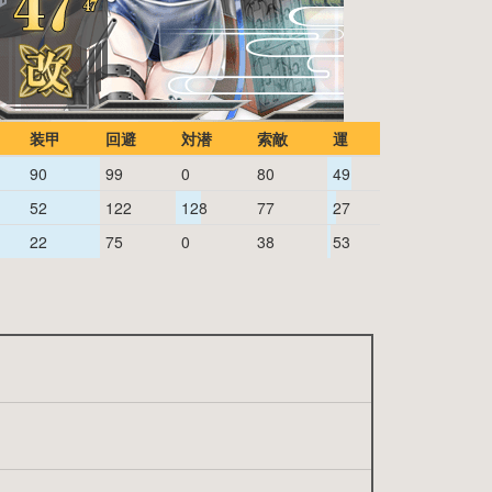
装甲
回避
対潜
索敵
運
90
99
0
80
49
52
122
128
77
27
22
75
0
38
53