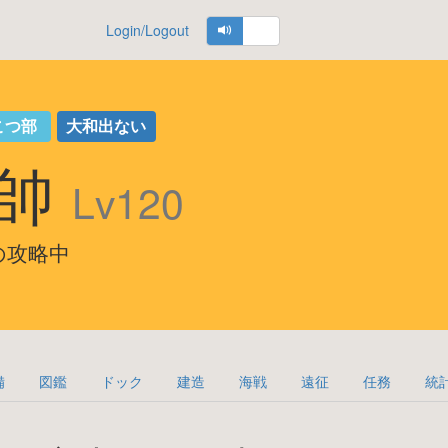
Login/Logout
こつ部
大和出ない
元帥
Lv120
3海域の攻略中
備
図鑑
ドック
建造
海戦
遠征
任務
統