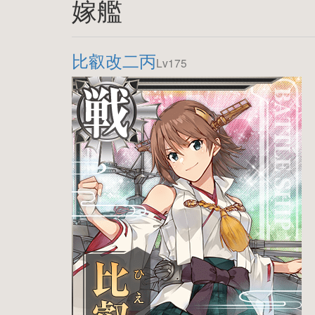
嫁艦
比叡改二丙
Lv175