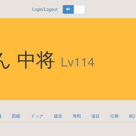
Login/Logout
ん 中将
Lv114
備
図鑑
ドック
建造
海戦
遠征
任務
統