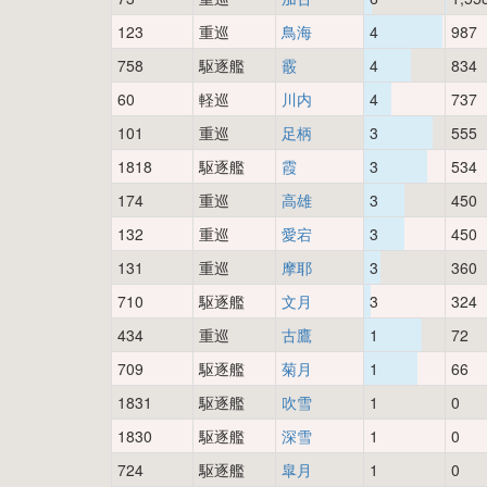
123
重巡
鳥海
4
987
758
駆逐艦
霰
4
834
60
軽巡
川内
4
737
101
重巡
足柄
3
555
1818
駆逐艦
霞
3
534
174
重巡
高雄
3
450
132
重巡
愛宕
3
450
131
重巡
摩耶
3
360
710
駆逐艦
文月
3
324
434
重巡
古鷹
1
72
709
駆逐艦
菊月
1
66
1831
駆逐艦
吹雪
1
0
1830
駆逐艦
深雪
1
0
724
駆逐艦
皐月
1
0