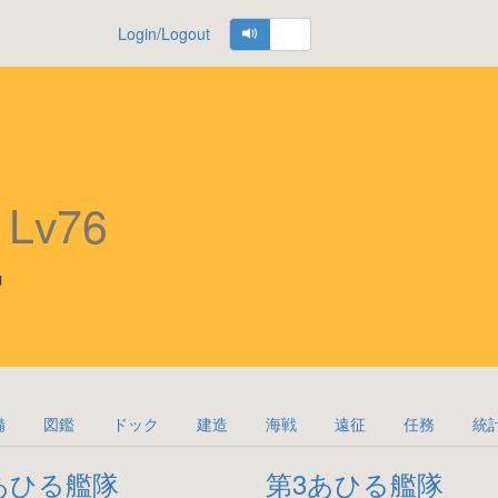
Login/Logout
佐
Lv76
中
備
図鑑
ドック
建造
海戦
遠征
任務
統
あひる艦隊
第3あひる艦隊