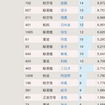
152
軽空母
龍驤
14
9,97
657
駆逐艦
望月
13
8,75
211
軽空母
飛鷹
12
6,96
401
航戦
日向改
12
6,95
1065
駆逐艦
弥生
12
6,62
61
重巡
羽黒
10
5,29
53
駆逐艦
長月
10
5,21
640
駆逐艦
舞風
10
5,04
403
重巡
利根
10
4,70
463
駆逐艦
三日月
7
2,71
1208
軽巡
阿賀野
6
1,79
196
軽空母
祥鳳
6
1,77
381
駆逐艦
睦月
6
1,68
851
正規空母
蒼龍
6
1,58
73
重巡
加古
6
1,55