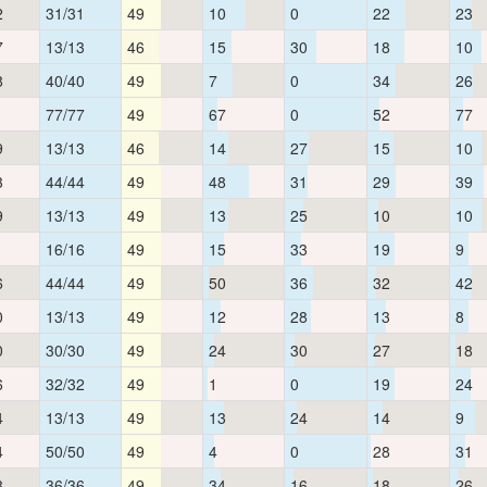
2
31/31
49
10
0
22
23
7
13/13
46
15
30
18
10
8
40/40
49
7
0
34
26
1
77/77
49
67
0
52
77
9
13/13
46
14
27
15
10
3
44/44
49
48
31
29
39
9
13/13
49
13
25
10
10
1
16/16
49
15
33
19
9
6
44/44
49
50
36
32
42
0
13/13
49
12
28
13
8
0
30/30
49
24
30
27
18
6
32/32
49
1
0
19
24
4
13/13
49
13
24
14
9
4
50/50
49
4
0
28
31
8
36/36
49
34
16
18
26