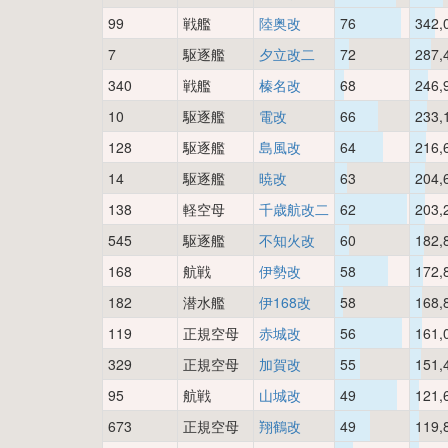
99
戦艦
陸奥改
76
342,
7
駆逐艦
夕立改二
72
287,
340
戦艦
榛名改
68
246,
10
駆逐艦
電改
66
233,
128
駆逐艦
島風改
64
216,
14
駆逐艦
暁改
63
204,
138
軽空母
千歳航改二
62
203,
545
駆逐艦
不知火改
60
182,
168
航戦
伊勢改
58
172,
182
潜水艦
伊168改
58
168,
119
正規空母
赤城改
56
161,
329
正規空母
加賀改
55
151,
95
航戦
山城改
49
121,
673
正規空母
翔鶴改
49
119,