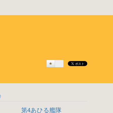
計
第4あひる艦隊