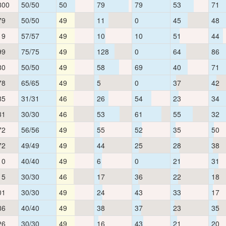
800
50/50
50
79
79
53
71
79
50/50
49
11
0
45
48
19
57/57
49
10
10
51
44
99
75/75
49
128
0
64
86
80
50/50
49
58
69
40
71
78
65/65
49
5
0
37
42
85
31/31
46
26
54
23
34
31
30/30
46
53
61
55
32
72
56/56
49
55
52
35
50
72
49/49
49
44
25
28
38
10
40/40
49
6
0
21
31
15
30/30
46
17
36
22
18
01
30/30
49
24
43
33
17
86
40/40
49
38
37
23
35
26
30/30
49
16
43
21
20