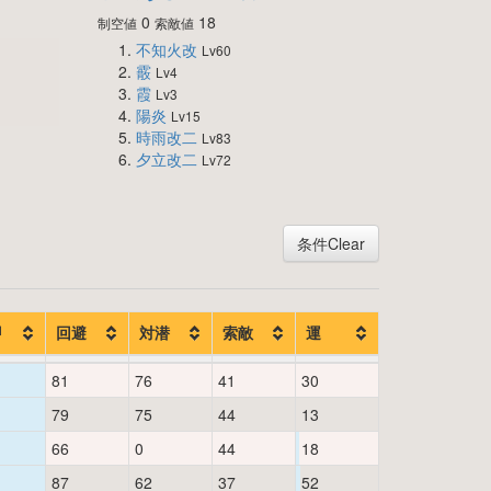
0
18
制空値
索敵値
不知火改
Lv60
霰
Lv4
霞
Lv3
陽炎
Lv15
時雨改二
Lv83
夕立改二
Lv72
条件Clear
甲
回避
対潜
索敵
運
81
76
41
30
79
75
44
13
66
0
44
18
87
62
37
52