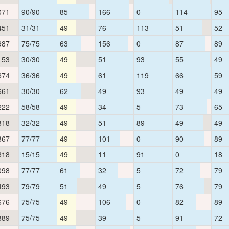
071
90/90
85
166
0
114
95
451
31/31
49
76
113
51
52
987
75/75
63
156
0
87
89
153
30/30
49
51
93
55
49
674
36/36
49
61
119
66
59
661
30/30
62
49
93
49
49
222
58/58
49
34
5
73
65
818
32/32
49
51
89
49
49
867
77/77
49
101
0
90
89
818
15/15
49
11
91
0
18
098
77/77
61
32
5
72
79
493
79/79
51
49
5
76
79
676
75/75
49
106
0
82
89
889
75/75
49
39
5
91
72