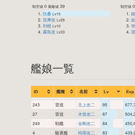
0
39
制空値
索敵値
制空値
扶桑
Lv15
筑摩改
Lv26
利根
Lv10
霧島改
Lv33
艦娘一覧
ID
艦種
名前
Lv
Exp
243
雷巡
北上改二
95
677,
27
雷巡
木曾改二
87
504,
249
戦艦
金剛改二
84
450,
4
駆逐艦
時雨改二
83
439,