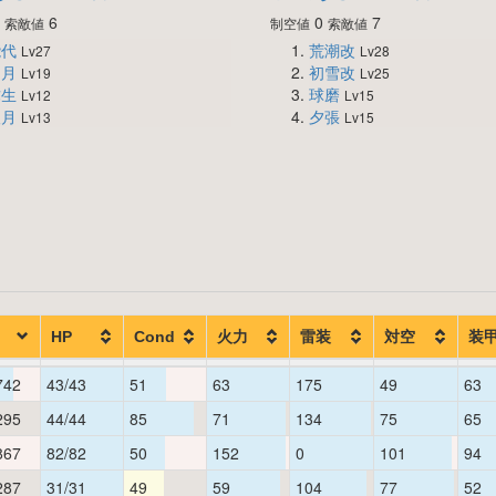
0
6
0
7
索敵値
制空値
索敵値
能代
荒潮改
Lv27
Lv28
如月
初雪改
Lv19
Lv25
弥生
球磨
Lv12
Lv15
望月
夕張
Lv13
Lv15
HP
Cond
火力
雷装
対空
装
742
43/43
51
63
175
49
63
295
44/44
85
71
134
75
65
867
82/82
50
152
0
101
94
287
31/31
49
59
104
77
52