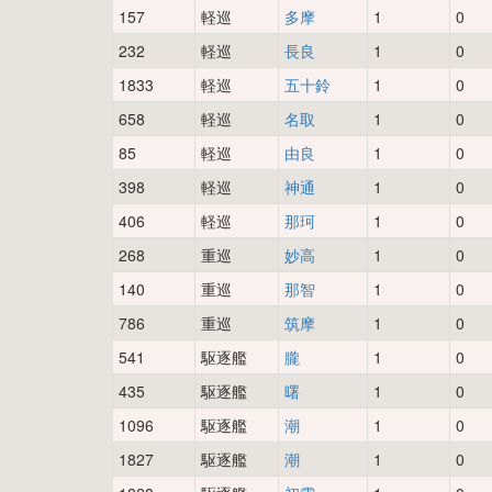
157
軽巡
多摩
1
0
232
軽巡
長良
1
0
1833
軽巡
五十鈴
1
0
658
軽巡
名取
1
0
85
軽巡
由良
1
0
398
軽巡
神通
1
0
406
軽巡
那珂
1
0
268
重巡
妙高
1
0
140
重巡
那智
1
0
786
重巡
筑摩
1
0
541
駆逐艦
朧
1
0
435
駆逐艦
曙
1
0
1096
駆逐艦
潮
1
0
1827
駆逐艦
潮
1
0