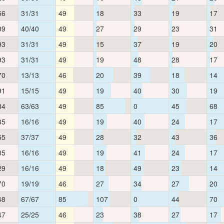
56
31/31
49
18
33
19
17
09
40/40
49
27
29
23
31
93
31/31
49
15
37
19
20
93
31/31
49
19
48
28
17
70
13/13
46
20
39
18
14
91
15/15
49
19
40
30
19
34
63/63
49
85
0
45
68
85
16/16
49
19
40
24
17
55
37/37
49
28
32
43
36
05
16/16
49
19
41
24
17
29
16/16
49
18
49
23
14
70
19/19
46
27
34
27
20
48
67/67
85
107
0
44
70
47
25/25
46
23
38
27
17