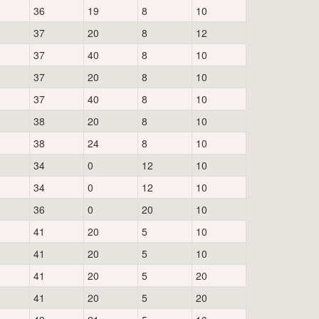
36
19
8
10
37
20
8
12
37
40
8
10
37
20
8
10
37
40
8
10
38
20
8
10
38
24
8
10
34
0
12
10
34
0
12
10
36
0
20
10
41
20
5
10
41
20
5
10
41
20
5
20
41
20
5
20