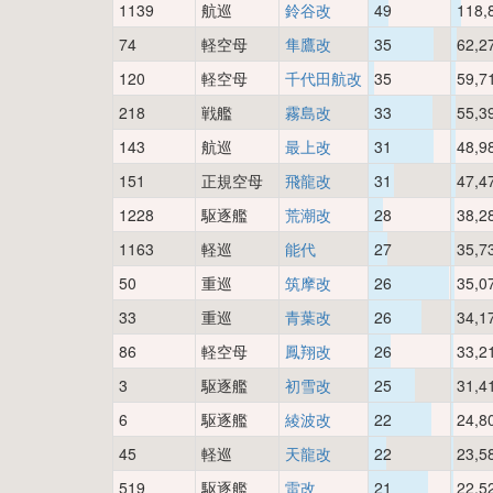
1139
航巡
鈴谷改
49
118,
74
軽空母
隼鷹改
35
62,2
120
軽空母
千代田航改
35
59,7
218
戦艦
霧島改
33
55,3
143
航巡
最上改
31
48,9
151
正規空母
飛龍改
31
47,4
1228
駆逐艦
荒潮改
28
38,2
1163
軽巡
能代
27
35,7
50
重巡
筑摩改
26
35,0
33
重巡
青葉改
26
34,1
86
軽空母
鳳翔改
26
33,2
3
駆逐艦
初雪改
25
31,4
6
駆逐艦
綾波改
22
24,8
45
軽巡
天龍改
22
23,5
519
駆逐艦
雷改
21
22,5