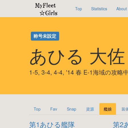
Top
Statistics
About
称号未設定
あひる 大
1-5, 3-4, 4-4, '14 春 E-1海域の攻略
Top
Fav
Snap
資源
艦娘
装
第1あひる艦隊
第2