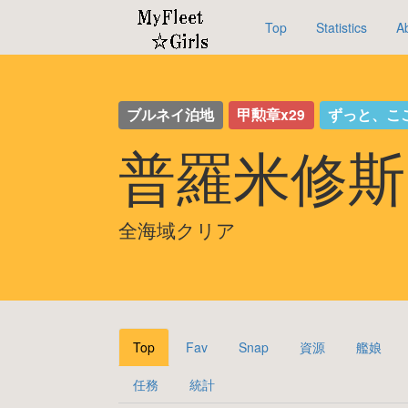
Top
Statistics
A
ブルネイ泊地
甲勲章x29
ずっと、こ
普羅米修斯
全海域クリア
Top
Fav
Snap
資源
艦娘
任務
統計