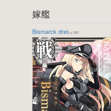
嫁艦
Bismarck drei
Lv180