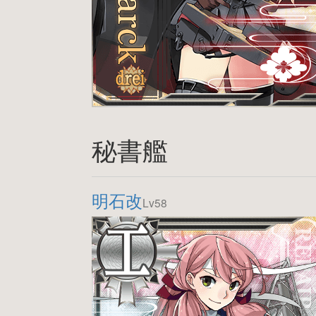
秘書艦
明石改
Lv58