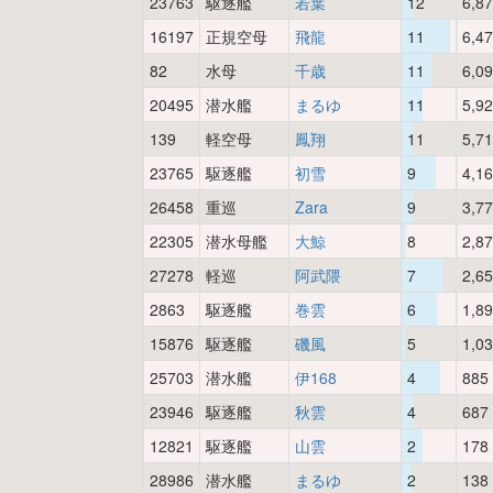
23763
駆逐艦
若葉
12
6,8
16197
正規空母
飛龍
11
6,4
82
水母
千歳
11
6,0
20495
潜水艦
まるゆ
11
5,9
139
軽空母
鳳翔
11
5,7
23765
駆逐艦
初雪
9
4,1
26458
重巡
Zara
9
3,7
22305
潜水母艦
大鯨
8
2,8
27278
軽巡
阿武隈
7
2,6
2863
駆逐艦
巻雲
6
1,8
15876
駆逐艦
磯風
5
1,0
25703
潜水艦
伊168
4
885
23946
駆逐艦
秋雲
4
687
12821
駆逐艦
山雲
2
178
28986
潜水艦
まるゆ
2
138