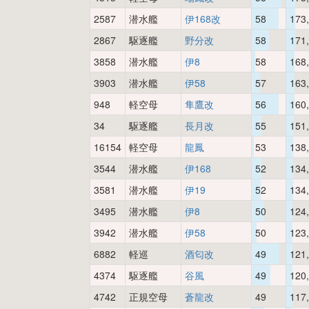
2587
潜水艦
伊168改
58
173
2867
駆逐艦
野分改
58
171
3858
潜水艦
伊8
58
168
3903
潜水艦
伊58
57
163
948
軽空母
隼鷹改
56
160
34
駆逐艦
長月改
55
151
16154
軽空母
龍鳳
53
138
3544
潜水艦
伊168
52
134
3581
潜水艦
伊19
52
134
3495
潜水艦
伊8
50
124
3942
潜水艦
伊58
50
123
6882
軽巡
酒匂改
49
121
4374
駆逐艦
谷風
49
120
4742
正規空母
蒼龍改
49
117