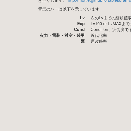
きたりします。
http://mottie.github.io/tablesorter
背景のバーは以下を示しています
Lv
次のLvまでの経験値
Exp
Lv100 or LvMA
Cond
Condition、疲
火力・雷装・対空・装甲
近代化率
運
運改修率