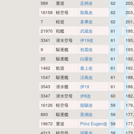
589
重巡
足柄改
62
203
16158
軽空母
龍鳳改
62
203
7
軽巡
多摩改
62
201
21970
戦艦
武蔵改
61
195
3341
潜水空母
伊19改
61
193
9
駆逐艦
初霜改
61
193
25
駆逐艦
白露改
61
192
1462
航巡
最上改
61
192
1047
駆逐艦
涼風改
61
188
3543
潜水艦
伊19
61
188
3347
潜水空母
伊8改
60
182
16126
軽空母
龍驤改
59
179
893
駆逐艦
黒潮改
59
177
19672
重巡
Prinz Eugen改
59
177
4313
軽空母
瑞鳳改
58
173