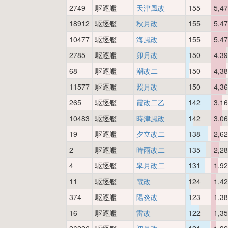
2749
駆逐艦
天津風改
155
5,4
18912
駆逐艦
秋月改
155
5,4
10477
駆逐艦
海風改
155
5,4
2785
駆逐艦
卯月改
150
4,3
68
駆逐艦
潮改二
150
4,3
11577
駆逐艦
照月改
150
4,3
265
駆逐艦
霞改二乙
142
3,1
10483
駆逐艦
時津風改
142
3,0
19
駆逐艦
夕立改二
138
2,6
2
駆逐艦
時雨改二
135
2,2
4
駆逐艦
皐月改二
131
1,9
11
駆逐艦
電改
124
1,4
374
駆逐艦
陽炎改
123
1,3
16
駆逐艦
雷改
122
1,3