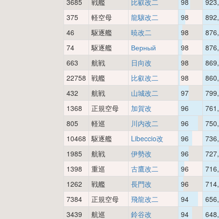
3685
戦艦
比叡改二
98
923
375
軽空母
龍驤改二
98
892
46
駆逐艦
暁改二
98
876
74
駆逐艦
Верный
98
876
663
航戦
日向改
98
869
22758
戦艦
比叡改二
98
860
432
航戦
山城改二
97
799
1368
正規空母
加賀改
96
761
805
軽巡
川内改二
96
750
10468
駆逐艦
Libeccio改
96
736
1985
航戦
伊勢改
96
727
1398
重巡
古鷹改二
96
716
1262
戦艦
長門改
96
714
7384
正規空母
飛龍改二
94
656
3439
航巡
鈴谷改
94
648