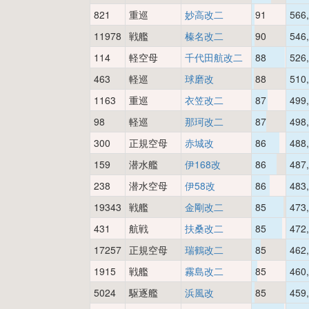
821
重巡
妙高改二
91
566
11978
戦艦
榛名改二
90
546
114
軽空母
千代田航改二
88
526
463
軽巡
球磨改
88
510
1163
重巡
衣笠改二
87
499
98
軽巡
那珂改二
87
498
300
正規空母
赤城改
86
488
159
潜水艦
伊168改
86
487
238
潜水空母
伊58改
86
483
19343
戦艦
金剛改二
85
473
431
航戦
扶桑改二
85
472
17257
正規空母
瑞鶴改二
85
462
1915
戦艦
霧島改二
85
460
5024
駆逐艦
浜風改
85
459