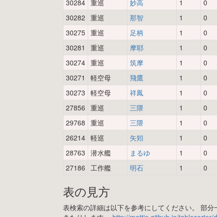
30284
重巡
妙高
1
0
30282
重巡
那智
1
0
30275
重巡
足柄
1
0
30281
重巡
摩耶
1
0
30274
重巡
筑摩
1
0
30271
軽空母
飛鷹
1
0
30273
軽空母
祥鳳
1
0
27856
重巡
三隈
1
0
29768
重巡
三隈
1
0
26214
軽巡
矢矧
1
0
28763
潜水艦
まるゆ
1
0
27186
工作艦
明石
1
0
表の見方
表検索の詳細は以下を参考にしてください。 部分一