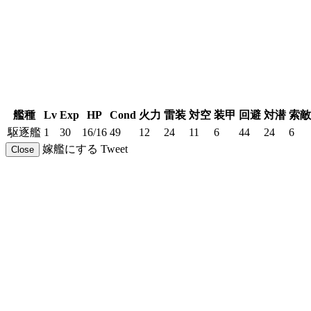
艦種
Lv
Exp
HP
Cond
火力
雷装
対空
装甲
回避
対潜
索敵
駆逐艦
1
30
16/16
49
12
24
11
6
44
24
6
嫁艦にする
Tweet
Close