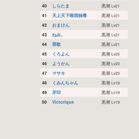
40
しらたま
黒潮
Lv21
41
天上天下唯我独尊
黒潮
Lv21
42
おまけん
黒潮
Lv21
43
ねみ。
黒潮
Lv21
44
罪歌
黒潮
Lv21
45
くろよん
黒潮
Lv20
46
ようかん
黒潮
Lv20
47
マサキ
黒潮
Lv20
48
くみんちゃん
黒潮
Lv19
49
牙印
黒潮
Lv19
50
Victorique
黒潮
Lv19