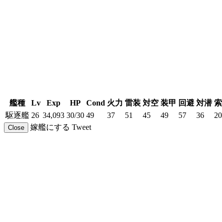
艦種
Lv
Exp
HP
Cond
火力
雷装
対空
装甲
回避
対潜
索
駆逐艦
26
34,093
30/30
49
37
51
45
49
57
36
20
嫁艦にする
Tweet
Close