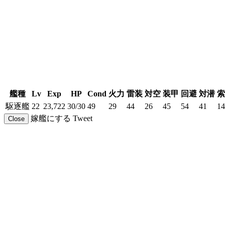
艦種
Lv
Exp
HP
Cond
火力
雷装
対空
装甲
回避
対潜
索
駆逐艦
22
23,722
30/30
49
29
44
26
45
54
41
14
嫁艦にする
Tweet
Close