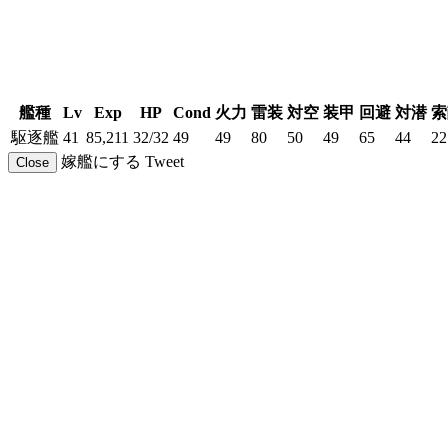
艦種
Lv
Exp
HP
Cond
火力
雷装
対空
装甲
回避
対潜
索
駆逐艦
41
85,211
32/32
49
49
80
50
49
65
44
22
嫁艦にする
Tweet
Close