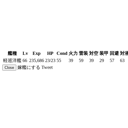
艦種
Lv
Exp
HP
Cond
火力
雷装
対空
装甲
回避
対
軽巡洋艦
66
235,686
23/23
55
39
59
39
29
57
63
嫁艦にする
Tweet
Close