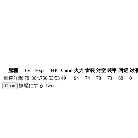
艦種
Lv
Exp
HP
Cond
火力
雷装
対空
装甲
回避
対
重巡洋艦
78
364,756
53/53
49
94
74
78
73
68
0
嫁艦にする
Tweet
Close