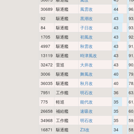
30689
駆逐艦
風雲改
44
96
92
駆逐艦
黒潮改
43
93
84
駆逐艦
子日改
43
93
1705
駆逐艦
初風改
43
92
4997
駆逐艦
秋雲改
43
91
13119
駆逐艦
時津風改
43
91
32472
雷巡
大井改
43
90
3006
駆逐艦
舞風改
40
79
36035
駆逐艦
秋月改
40
78
7951
工作艦
明石改
36
63
775
軽巡
能代改
35
61
26658
補給艦
速吸改
35
60
34968
工作艦
明石改
35
59
16871
駆逐艦
Z3改
34
58