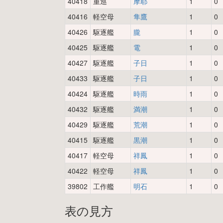
40418
重巡
摩耶
1
0
40416
軽空母
隼鷹
1
0
40426
駆逐艦
朧
1
0
40425
駆逐艦
電
1
0
40427
駆逐艦
子日
1
0
40433
駆逐艦
子日
1
0
40424
駆逐艦
時雨
1
0
40432
駆逐艦
満潮
1
0
40429
駆逐艦
荒潮
1
0
40415
駆逐艦
黒潮
1
0
40417
軽空母
祥鳳
1
0
40422
軽空母
祥鳳
1
0
39802
工作艦
明石
1
0
表の見方