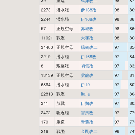
39
重巡
鳥海改二
98
87
2273
潜水艦
伊168改
98
86
2244
潜水艦
伊168改
98
86
57
正規空母
赤城改
98
86
11021
戦艦
大和改
98
86
34400
正規空母
瑞鶴改二
97
85
2219
潜水艦
伊168改
97
84
8
駆逐艦
初雪改
97
83
13139
正規空母
雲龍改
97
81
6864
潜水艦
伊19
97
80
22813
戦艦
Italia
97
80
341
航戦
伊勢改
97
80
2472
駆逐艦
雪風改
97
77
170
重巡
青葉改
97
77
216
戦艦
金剛改二
96
74