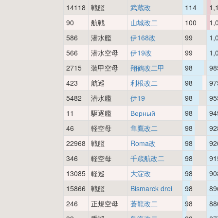
14118
戦艦
武蔵改
114
1,
90
航戦
山城改二
100
1,
586
潜水艦
伊168改
99
1,
566
潜水空母
伊19改
99
1,
2715
装甲空母
翔鶴改二甲
98
98
423
航巡
利根改二
98
97
5482
潜水艦
伊19
98
95
11
駆逐艦
Верный
98
94
46
軽空母
隼鷹改二
98
92
22968
戦艦
Roma改
98
92
346
軽空母
千歳航改二
98
91
13085
軽巡
大淀改
98
90
15866
戦艦
Bismarck drei
98
89
246
正規空母
蒼龍改二
98
88