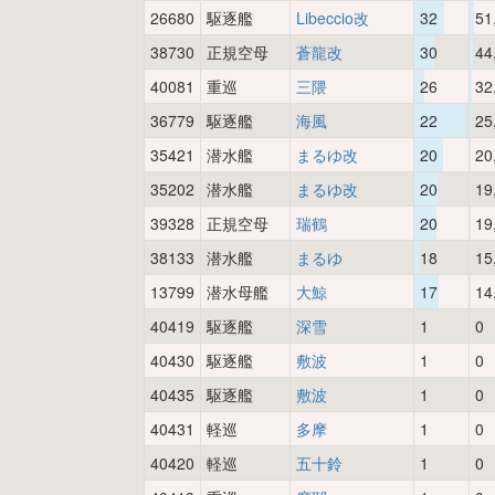
26680
駆逐艦
Libeccio改
32
51
38730
正規空母
蒼龍改
30
44
40081
重巡
三隈
26
32
36779
駆逐艦
海風
22
25
35421
潜水艦
まるゆ改
20
20
35202
潜水艦
まるゆ改
20
19
39328
正規空母
瑞鶴
20
19
38133
潜水艦
まるゆ
18
15
13799
潜水母艦
大鯨
17
14
40419
駆逐艦
深雪
1
0
40430
駆逐艦
敷波
1
0
40435
駆逐艦
敷波
1
0
40431
軽巡
多摩
1
0
40420
軽巡
五十鈴
1
0