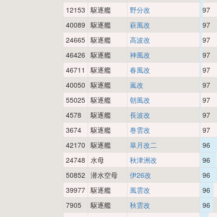
12153
駆逐艦
野分改
97
40089
駆逐艦
萩風改
97
24665
駆逐艦
高波改
97
46426
駆逐艦
神風改
97
46711
駆逐艦
春風改
97
40050
駆逐艦
嵐改
97
55025
駆逐艦
朝風改
97
4578
駆逐艦
長波改
97
3674
駆逐艦
巻雲改
97
42170
駆逐艦
皐月改二
96
24748
水母
秋津洲改
96
50852
潜水空母
伊26改
96
39977
駆逐艦
風雲改
96
7905
駆逐艦
秋雲改
96