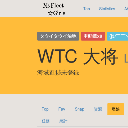
Top
Statistics
A
タウイタウイ泊地
甲勲章x8
(|3/￣￣
WTC 大将
海域進捗未登録
Top
Fav
Snap
資源
艦娘
任務
統計