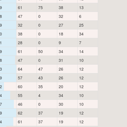
9
61
75
38
13
8
47
0
32
6
9
32
0
27
25
0
38
0
18
34
1
28
0
9
7
9
61
50
34
14
8
47
0
31
10
3
64
47
26
12
9
57
43
26
12
2
60
35
20
12
4
55
4
34
10
7
46
0
30
10
9
62
37
19
12
4
61
37
19
12