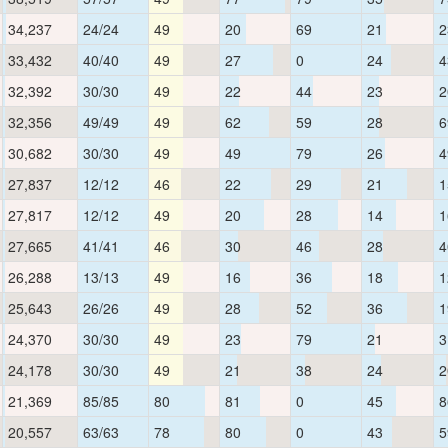
34,237
24/24
49
20
69
21
2
33,432
40/40
49
27
0
24
4
32,392
30/30
49
22
44
23
2
32,356
49/49
49
62
59
28
6
30,682
30/30
49
49
79
26
4
27,837
12/12
46
22
29
21
1
27,817
12/12
49
20
28
14
1
27,665
41/41
46
30
46
28
4
26,288
13/13
49
16
36
18
1
25,643
26/26
49
28
52
36
1
24,370
30/30
49
23
79
21
3
24,178
30/30
49
21
38
24
2
21,369
85/85
80
81
0
45
8
20,557
63/63
78
80
0
43
5