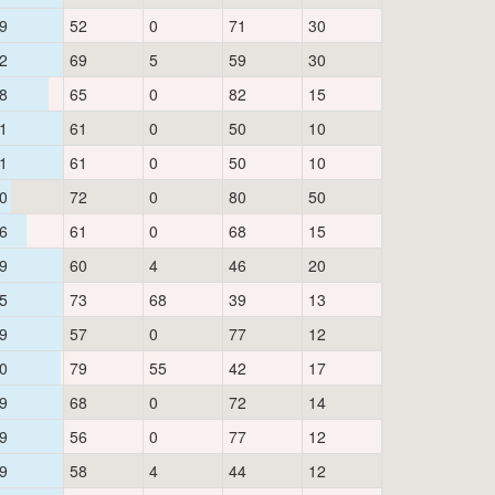
9
52
0
71
30
2
69
5
59
30
8
65
0
82
15
1
61
0
50
10
1
61
0
50
10
0
72
0
80
50
6
61
0
68
15
9
60
4
46
20
5
73
68
39
13
9
57
0
77
12
0
79
55
42
17
9
68
0
72
14
9
56
0
77
12
9
58
4
44
12