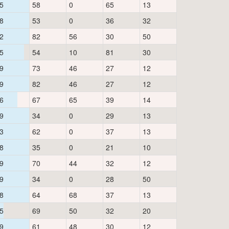
5
58
0
65
13
8
53
0
36
32
2
82
56
30
50
5
54
10
81
30
9
73
46
27
12
9
82
46
27
12
6
67
65
39
14
9
34
0
29
13
3
62
0
37
13
8
35
0
21
10
9
70
44
32
12
9
34
0
28
50
8
64
68
37
13
5
69
50
32
20
9
61
48
30
12