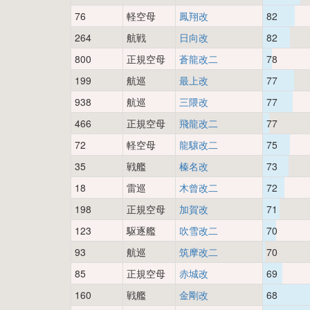
76
軽空母
鳳翔改
82
264
航戦
日向改
82
800
正規空母
蒼龍改二
78
199
航巡
最上改
77
938
航巡
三隈改
77
466
正規空母
飛龍改二
77
72
軽空母
龍驤改二
75
35
戦艦
榛名改
73
18
雷巡
木曾改二
72
198
正規空母
加賀改
71
123
駆逐艦
吹雪改二
70
93
航巡
筑摩改二
70
85
正規空母
赤城改
69
160
戦艦
金剛改
68