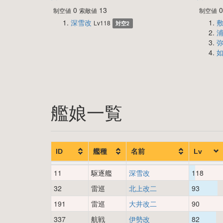
0
13
制空値
索敵値
制空値
深雪改
Lv118
対空2
艦娘一覧
ID
艦種
名前
Lv
11
駆逐艦
深雪改
118
32
雷巡
北上改二
93
191
雷巡
大井改二
90
337
航戦
伊勢改
82