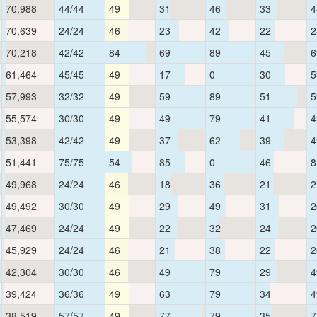
70,988
44/44
49
31
46
33
4
70,639
24/24
46
23
42
22
2
70,218
42/42
84
69
89
45
6
61,464
45/45
49
17
0
30
5
57,993
32/32
49
59
89
51
5
55,574
30/30
49
49
79
41
4
53,398
42/42
49
37
62
39
4
51,441
75/75
54
85
0
46
8
49,968
24/24
46
18
36
21
2
49,492
30/30
49
29
49
31
2
47,469
24/24
49
22
32
24
2
45,929
24/24
46
21
38
22
2
42,304
30/30
46
49
79
29
4
39,424
36/36
49
63
79
34
4
38,519
57/57
49
77
79
35
7