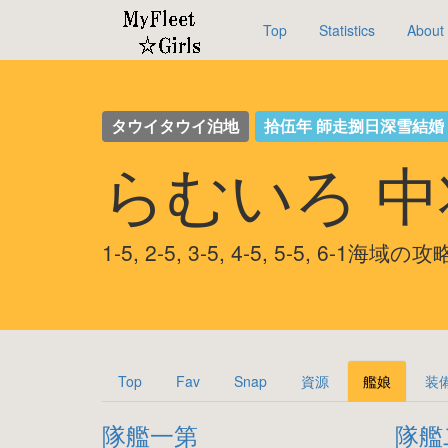
Top
Statistics
About
タウイタウイ泊地
拾伍年 師走捌日深雪結
らむいろ 
1-5, 2-5, 3-5, 4-5, 5-5, 6-1海域の
Top
Fav
Snap
資源
艦娘
装
隊艦一第
隊艦