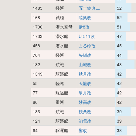
1485
軽巡
五十鈴改二
52
168
戦艦
陸奥改
52
1700
潜水空母
伊8改
51
1733
潜水艦
U-511改
47
458
潜水艦
まるゆ改
45
764
軽巡
矢矧改
44
182
航戦
山城改
43
1349
駆逐艦
秋月改
42
55
軽巡
天龍改
42
77
駆逐艦
皐月改
42
86
重巡
妙高改
42
186
航戦
扶桑改
39
124
駆逐艦
初雪改
39
64
駆逐艦
響改
38