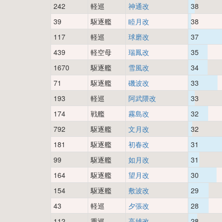
242
軽巡
神通改
38
39
駆逐艦
睦月改
38
117
軽巡
球磨改
37
439
軽空母
瑞鳳改
35
1670
駆逐艦
雪風改
34
71
駆逐艦
磯波改
33
193
軽巡
阿武隈改
33
174
戦艦
霧島改
32
792
駆逐艦
文月改
32
181
駆逐艦
初春改
31
99
駆逐艦
如月改
31
164
駆逐艦
望月改
30
154
駆逐艦
敷波改
29
43
軽巡
夕張改
28
112
重巡
高雄改
28