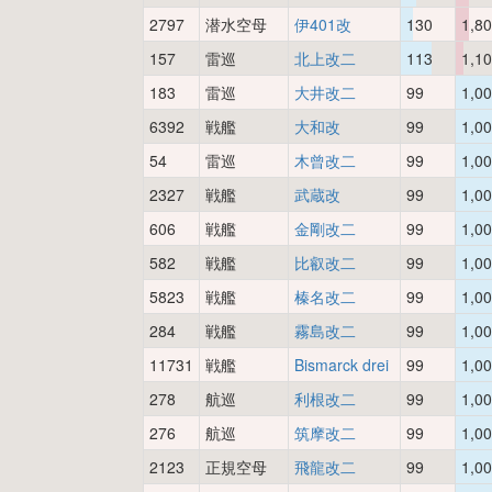
2797
潜水空母
伊401改
130
1,8
157
雷巡
北上改二
113
1,1
183
雷巡
大井改二
99
1,0
6392
戦艦
大和改
99
1,0
54
雷巡
木曾改二
99
1,0
2327
戦艦
武蔵改
99
1,0
606
戦艦
金剛改二
99
1,0
582
戦艦
比叡改二
99
1,0
5823
戦艦
榛名改二
99
1,0
284
戦艦
霧島改二
99
1,0
11731
戦艦
Bismarck drei
99
1,0
278
航巡
利根改二
99
1,0
276
航巡
筑摩改二
99
1,0
2123
正規空母
飛龍改二
99
1,0