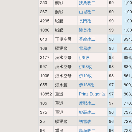
250
航戦
扶桑改二
99
1,0
267
航戦
山城改二
99
1,0
4295
戦艦
長門改
99
1,0
1086
戦艦
陸奥改
99
1,0
640
正規空母
蒼龍改二
98
994
166
駆逐艦
雪風改
98
952
2177
潜水空母
伊8改
98
896
997
潜水空母
伊58改
98
880
1905
潜水空母
伊19改
98
861
655
潜水艦
伊168改
97
809
13852
重巡
Prinz Eugen改
97
803
105
重巡
摩耶改二
97
770
375
重巡
妙高改二
96
737
25
駆逐艦
初雪改
96
729
96
重巡
鳥海改二
96
728