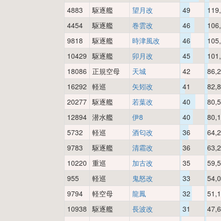
4883
駆逐艦
望月改
49
119
4454
駆逐艦
巻雲改
46
106
9818
駆逐艦
時津風改
46
105
10429
駆逐艦
卯月改
45
101
18086
正規空母
天城
42
86,
16292
軽巡
矢矧改
41
82,
20277
駆逐艦
若葉改
40
80,
12894
潜水艦
伊8
40
80,
5732
軽巡
酒匂改
36
64,
9783
駆逐艦
清霜改
36
63,
10220
重巡
加古改
35
59,
955
軽巡
鬼怒改
33
54,
9794
軽空母
龍鳳
32
51,
10938
駆逐艦
長波改
31
47,