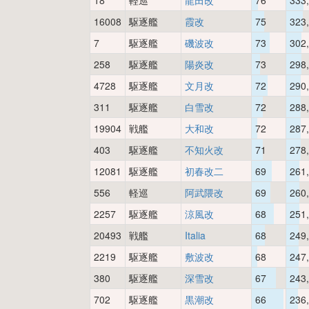
18
軽巡
龍田改
76
333
16008
駆逐艦
霞改
75
323
7
駆逐艦
磯波改
73
302
258
駆逐艦
陽炎改
73
298
4728
駆逐艦
文月改
72
290
311
駆逐艦
白雪改
72
288
19904
戦艦
大和改
72
287
403
駆逐艦
不知火改
71
278
12081
駆逐艦
初春改二
69
261
556
軽巡
阿武隈改
69
260
2257
駆逐艦
涼風改
68
251
20493
戦艦
Italia
68
249
2219
駆逐艦
敷波改
68
247
380
駆逐艦
深雪改
67
243
702
駆逐艦
黒潮改
66
236