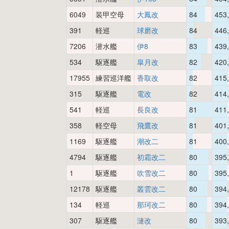
6049
装甲空母
大鳳改
84
453
391
軽巡
球磨改
84
446
7206
潜水艦
伊8
83
439
534
駆逐艦
皐月改
82
420
17955
練習巡洋艦
香取改
82
415
315
駆逐艦
電改
82
414
541
軽巡
長良改
81
411
358
軽空母
飛鷹改
81
401
1169
駆逐艦
潮改二
81
400
4794
駆逐艦
初霜改二
80
395
1
駆逐艦
吹雪改二
80
395
12178
駆逐艦
叢雲改二
80
394
134
軽巡
那珂改二
80
394
307
駆逐艦
漣改
80
393