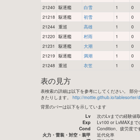
21240
駆逐艦
白雪
1
0
21218
駆逐艦
初雪
1
0
21244
重巡
高雄
1
0
21220
駆逐艦
村雨
1
0
21231
駆逐艦
大潮
1
0
21219
駆逐艦
満潮
1
0
21248
重巡
衣笠
1
0
表の見方
表検索の詳細は以下を参考にしてください。 部分一
きたりします。
http://mottie.github.io/tablesorter
背景のバーは以下を示しています
Lv
次のLvまでの経験値
Exp
Lv100 or LvMA
Cond
Condition、疲
火力・雷装・対空・装甲
近代化率