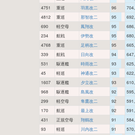
4751
重巡
羽黒改二
96
704
4812
重巡
那智改二
95
692
690
軽空母
鳳翔改
95
686
234
航戦
伊勢改
95
680
4768
重巡
足柄改二
95
665
339
航戦
日向改
94
647
531
駆逐艦
時雨改二
93
625
45
軽巡
神通改二
93
622
1607
駆逐艦
夕立改二
93
610
968
駆逐艦
島風改
92
595
299
軽空母
隼鷹改二
92
591
170
航巡
最上改
92
591
431
正規空母
翔鶴改
91
584
93
軽巡
川内改二
91
570