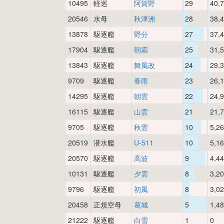
10495
軽巡
阿賀野
29
40,
20546
水母
秋津洲
28
38,
13878
駆逐艦
野分
27
37,
17904
駆逐艦
朝霜
25
31,
13843
駆逐艦
舞風改
24
29,
9709
駆逐艦
春雨
23
26,
14295
駆逐艦
朝雲
22
24,
16115
駆逐艦
山雲
21
21,
9705
駆逐艦
秋雲
10
5,2
20519
潜水艦
U-511
10
5,1
20570
駆逐艦
高波
9
4,4
10131
駆逐艦
夕雲
8
3,2
9796
駆逐艦
初風
8
3,0
20458
正規空母
葛城
5
1,4
21222
駆逐艦
白雪
1
0