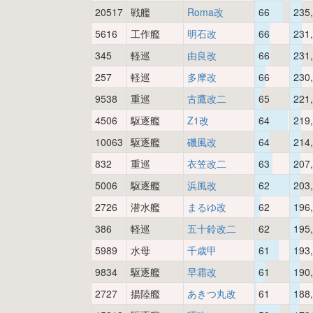
20517
戦艦
Roma改
66
235
5616
工作艦
明石改
66
231
345
軽巡
由良改
66
231
257
軽巡
多摩改
66
230
9538
重巡
古鷹改二
65
221
4506
駆逐艦
Z1改
64
219
10063
駆逐艦
磯風改
64
214
832
重巡
衣笠改二
63
207
5006
駆逐艦
浜風改
62
203
2726
潜水艦
まるゆ改
62
196
386
軽巡
五十鈴改二
62
195
5989
水母
千歳甲
61
193
9834
駆逐艦
早霜改
61
190
2727
揚陸艦
あきつ丸改
61
188