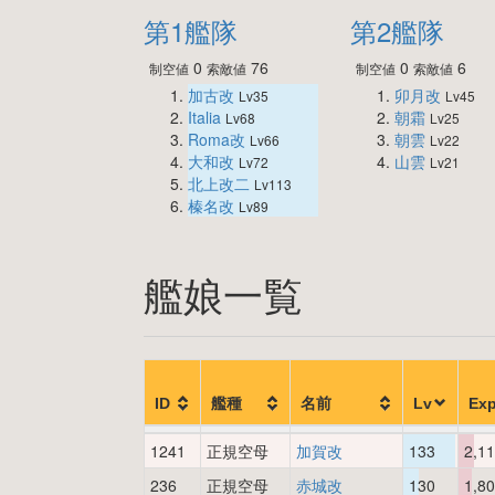
第1艦隊
第2艦隊
0
76
0
6
制空値
索敵値
制空値
索敵値
加古改
卯月改
Lv35
Lv45
Italia
朝霜
Lv68
Lv25
Roma改
朝雲
Lv66
Lv22
大和改
山雲
Lv72
Lv21
北上改二
Lv113
榛名改
Lv89
艦娘一覧
ID
艦種
名前
Lv
Ex
1241
正規空母
加賀改
133
2,1
236
正規空母
赤城改
130
1,8