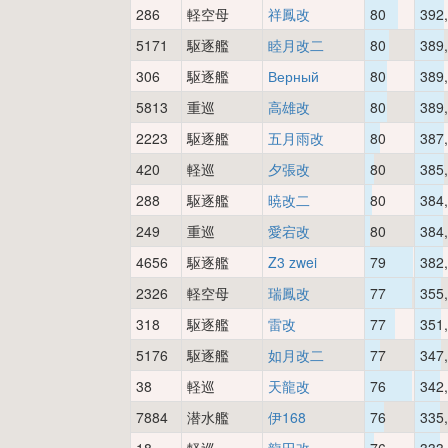
286
軽空母
祥鳳改
80
392
5171
駆逐艦
睦月改二
80
389
306
駆逐艦
Верный
80
389
5813
重巡
高雄改
80
389
2223
駆逐艦
五月雨改
80
387
420
軽巡
夕張改
80
385
288
駆逐艦
暁改二
80
384
249
重巡
愛宕改
80
384
4656
駆逐艦
Z3 zwei
79
382
2326
軽空母
瑞鳳改
77
355
318
駆逐艦
雷改
77
351
5176
駆逐艦
如月改二
77
347
38
軽巡
天龍改
76
342
7884
潜水艦
伊168
76
335