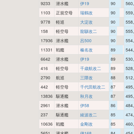
9233
潜水艦
伊19
90
560
1103
正規空母
瑞鶴改
90
559
9778
軽巡
大淀改
90
558
158
軽空母
龍驤改二
90
555
17936
潜水艦
呂500
90
554
11331
戦艦
榛名改
89
544
6642
潜水艦
伊19
89
530
416
軽空母
千歳航改二
89
528
2790
航巡
三隈改
88
512
442
軽空母
千代田航改二
87
495
13836
駆逐艦
秋月改
87
495
2961
潜水艦
伊58
86
484
237
駆逐艦
綾波改二
85
474
10636
戦艦
金剛改
85
460
5651
潜水艦
伊168
84
454