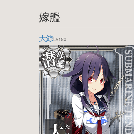
嫁艦
大鯨
Lv180