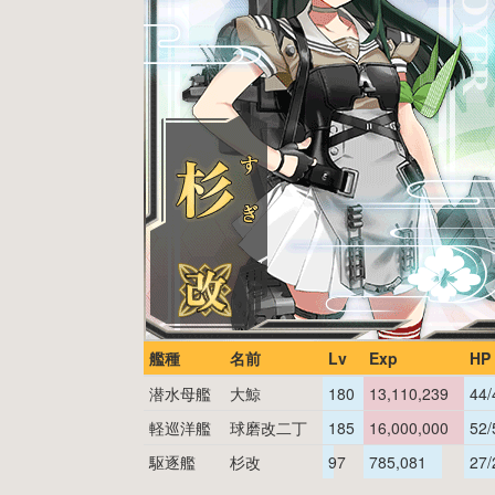
艦種
名前
Lv
Exp
HP
潜水母艦
大鯨
180
13,110,239
44/
軽巡洋艦
球磨改二丁
185
16,000,000
52/
駆逐艦
杉改
97
785,081
27/