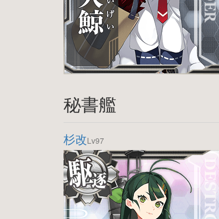
秘書艦
杉改
Lv97