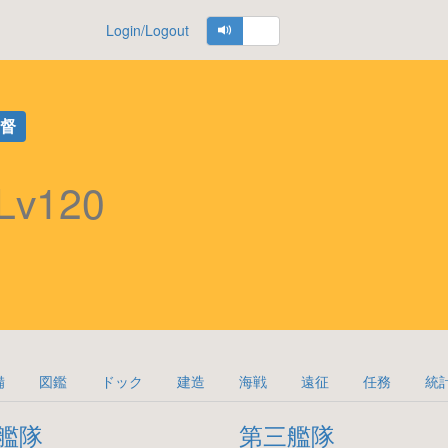
Login/Logout
提督
Lv120
備
図鑑
ドック
建造
海戦
遠征
任務
統
艦隊
第三艦隊