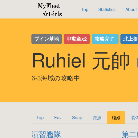
Top
Statistics
About
ブイン基地
甲勲章x2
攻略完了
北上
Ruhiel 元帥
6-3海域の攻略中
Top
Fav
Snap
資源
艦娘
装
演習艦隊
第二