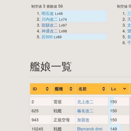
3
56
制空値
索敵値
制空値
明石改
Lv46
川内改二
Lv74
龍驤改二
Lv97
神通改二
Lv98
呂500
Lv89
艦娘一覧
ID
艦種
名前
Lv
2
雷巡
北上改二
150
625
戦艦
榛名改二
150
943
正規空母
加賀改
150
10245
戦艦
Bismarck drei
149