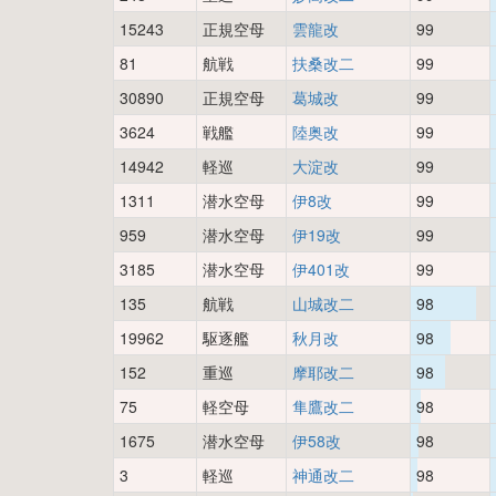
15243
正規空母
雲龍改
99
81
航戦
扶桑改二
99
30890
正規空母
葛城改
99
3624
戦艦
陸奥改
99
14942
軽巡
大淀改
99
1311
潜水空母
伊8改
99
959
潜水空母
伊19改
99
3185
潜水空母
伊401改
99
135
航戦
山城改二
98
19962
駆逐艦
秋月改
98
152
重巡
摩耶改二
98
75
軽空母
隼鷹改二
98
1675
潜水空母
伊58改
98
3
軽巡
神通改二
98