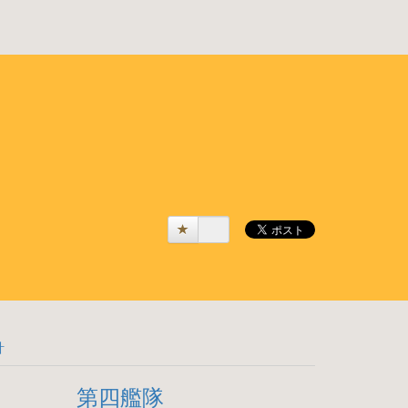
計
第四艦隊