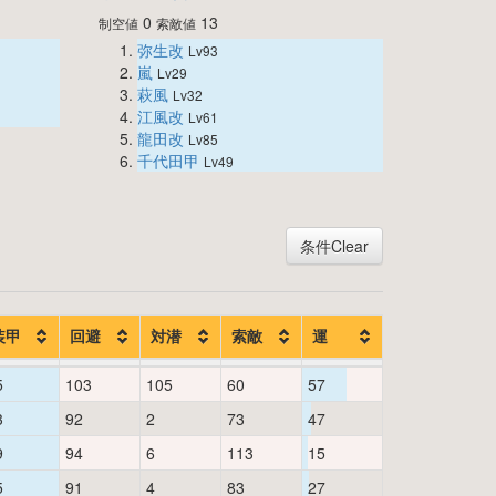
0
13
制空値
索敵値
弥生改
Lv93
嵐
Lv29
萩風
Lv32
江風改
Lv61
龍田改
Lv85
千代田甲
Lv49
条件Clear
装甲
回避
対潜
索敵
運
5
103
105
60
57
3
92
2
73
47
9
94
6
113
15
5
91
4
83
27