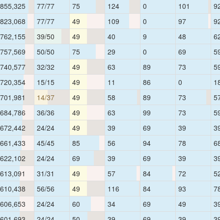
855,325
77/77
75
124
0
101
9
823,068
77/77
49
109
0
97
9
762,155
39/50
49
40
9
48
6
757,569
50/50
75
29
0
69
5
740,577
32/32
49
63
89
73
5
720,354
15/15
49
11
86
0
1
701,981
14/37
49
58
89
73
5
684,786
36/36
49
63
99
73
5
672,442
24/24
49
39
69
39
3
661,433
45/45
85
56
94
78
6
622,102
24/24
69
39
69
39
3
613,091
31/31
49
57
84
72
5
610,438
56/56
49
116
84
93
7
606,653
24/24
60
34
69
49
3
601,693
24/24
50
39
69
39
3