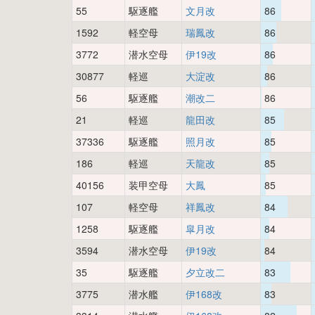
55
駆逐艦
文月改
86
1592
軽空母
瑞鳳改
86
3772
潜水空母
伊19改
86
30877
軽巡
大淀改
86
56
駆逐艦
潮改二
86
21
軽巡
龍田改
85
37336
駆逐艦
照月改
85
186
軽巡
天龍改
85
40156
装甲空母
大鳳
85
107
軽空母
祥鳳改
84
1258
駆逐艦
皐月改
84
3594
潜水空母
伊19改
84
35
駆逐艦
夕立改二
83
3775
潜水艦
伊168改
83