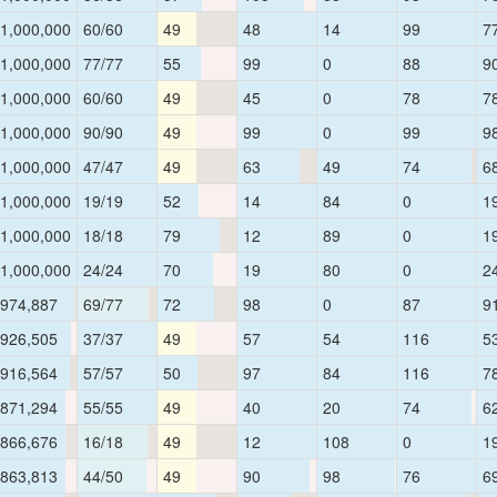
1,000,000
60/60
49
48
14
99
7
1,000,000
77/77
55
99
0
88
9
1,000,000
60/60
49
45
0
78
7
1,000,000
90/90
49
99
0
99
9
1,000,000
47/47
49
63
49
74
6
1,000,000
19/19
52
14
84
0
1
1,000,000
18/18
79
12
89
0
1
1,000,000
24/24
70
19
80
0
2
974,887
69/77
72
98
0
87
9
926,505
37/37
49
57
54
116
5
916,564
57/57
50
97
84
116
7
871,294
55/55
49
40
20
74
6
866,676
16/18
49
12
108
0
1
863,813
44/50
49
90
98
76
6