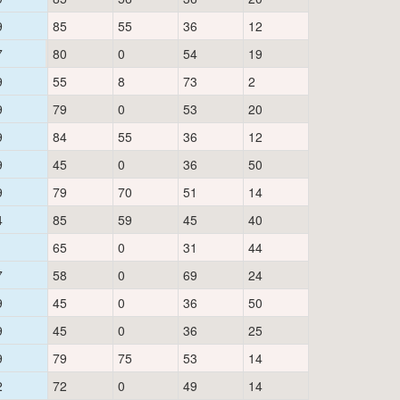
9
85
55
36
12
7
80
0
54
19
9
55
8
73
2
9
79
0
53
20
9
84
55
36
12
9
45
0
36
50
9
79
70
51
14
4
85
59
45
40
1
65
0
31
44
7
58
0
69
24
9
45
0
36
50
9
45
0
36
25
9
79
75
53
14
2
72
0
49
14