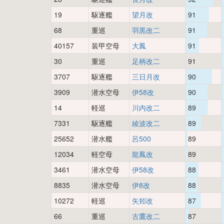
19
駆逐艦
望月改
91
68
重巡
羽黒改二
91
40157
装甲空母
大鳳
91
30
重巡
足柄改二
91
3707
駆逐艦
三日月改
90
3909
潜水空母
伊58改
90
14
軽巡
川内改二
89
7331
駆逐艦
綾波改二
89
25652
潜水艦
呂500
89
12034
軽空母
龍鳳改
89
3461
潜水空母
伊58改
88
8835
潜水空母
伊8改
88
10272
軽巡
矢矧改
87
66
重巡
古鷹改二
87