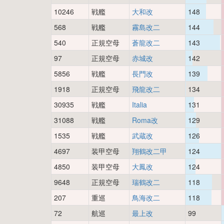
10246
戦艦
大和改
148
568
戦艦
霧島改二
144
540
正規空母
蒼龍改二
143
97
正規空母
赤城改
142
5856
戦艦
長門改
139
1918
正規空母
飛龍改二
134
30935
戦艦
Italia
131
31088
戦艦
Roma改
129
1535
戦艦
武蔵改
126
4697
装甲空母
翔鶴改二甲
124
4850
装甲空母
大鳳改
124
9648
正規空母
瑞鶴改二
118
207
重巡
鳥海改二
118
72
航巡
最上改
99