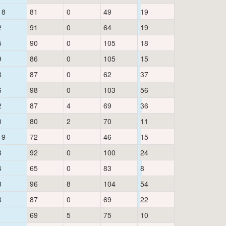
18
81
0
49
19
2
91
0
64
19
5
90
0
105
18
9
86
0
105
15
8
87
0
62
37
6
98
0
103
56
2
87
4
69
36
0
80
2
70
11
19
72
0
46
15
3
92
0
100
24
4
65
0
83
8
8
96
8
104
54
8
87
0
69
22
1
69
5
75
10