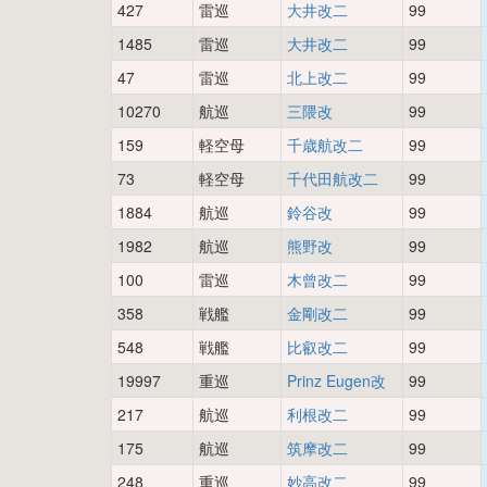
427
雷巡
大井改二
99
1485
雷巡
大井改二
99
47
雷巡
北上改二
99
10270
航巡
三隈改
99
159
軽空母
千歳航改二
99
73
軽空母
千代田航改二
99
1884
航巡
鈴谷改
99
1982
航巡
熊野改
99
100
雷巡
木曾改二
99
358
戦艦
金剛改二
99
548
戦艦
比叡改二
99
19997
重巡
Prinz Eugen改
99
217
航巡
利根改二
99
175
航巡
筑摩改二
99
248
重巡
妙高改二
99