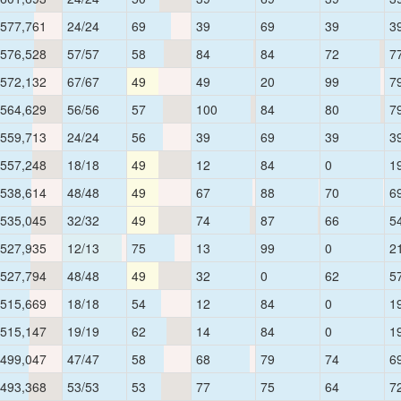
577,761
24/24
69
39
69
39
3
576,528
57/57
58
84
84
72
7
572,132
67/67
49
49
20
99
7
564,629
56/56
57
100
84
80
7
559,713
24/24
56
39
69
39
3
557,248
18/18
49
12
84
0
1
538,614
48/48
49
67
88
70
6
535,045
32/32
49
74
87
66
5
527,935
12/13
75
13
99
0
2
527,794
48/48
49
32
0
62
5
515,669
18/18
54
12
84
0
1
515,147
19/19
62
14
84
0
1
499,047
47/47
58
68
79
74
6
493,368
53/53
53
77
75
64
7