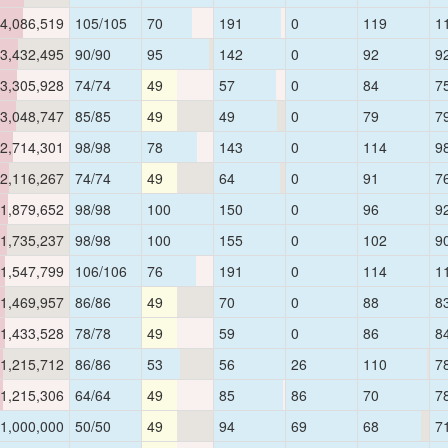
4,086,519
105/105
70
191
0
119
1
3,432,495
90/90
95
142
0
92
9
3,305,928
74/74
49
57
0
84
7
3,048,747
85/85
49
49
0
79
7
2,714,301
98/98
78
143
0
114
9
2,116,267
74/74
49
64
0
91
7
1,879,652
98/98
100
150
0
96
9
1,735,237
98/98
100
155
0
102
9
1,547,799
106/106
76
191
0
114
1
1,469,957
86/86
49
70
0
88
8
1,433,528
78/78
49
59
0
86
8
1,215,712
86/86
53
56
26
110
7
1,215,306
64/64
49
85
86
70
7
1,000,000
50/50
49
94
69
68
7