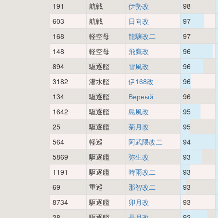
191
航戦
伊勢改
98
603
航戦
日向改
97
168
軽空母
龍驤改二
97
148
軽空母
飛鷹改
96
894
駆逐艦
雪風改
96
3182
潜水艦
伊168改
96
134
駆逐艦
Верный
96
1642
駆逐艦
島風改
95
25
駆逐艦
菊月改
95
564
軽巡
阿武隈改二
94
5869
駆逐艦
弥生改
93
1191
駆逐艦
時雨改二
93
69
重巡
那智改二
93
8734
駆逐艦
卯月改
93
28
駆逐艦
長月改
92