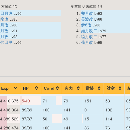
0
15
0
14
索敵値
制空値
索敵値
三日月改
卯月改
Lv90
Lv93
天龍改
長波改
Lv85
Lv66
文月改
伊8改
Lv86
Lv88
望月改
如月改二
Lv91
Lv79
長月改
睦月改二
Lv92
Lv77
千代田甲
菊月改
Lv66
Lv95
Exp
HP
Cond
火力
雷装
対空
4,410,675
5/49
71
79
151
53
6
4,408,064
89/89
100
141
0
102
9
4,389,529
87/87
50
49
15
114
7
4,280,474
99/99
100
141
36
76
9