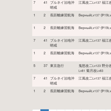
7
41
ブルネイ泊地沖
江風改二
福江
Lv
137
哨戒
1
2
長距離練習航海
Верный
伊19
Lv
137
L
1
2
長距離練習航海
Верный
伊19
Lv
137
L
7
41
ブルネイ泊地沖
江風改二
福江
Lv
137
哨戒
1
2
長距離練習航海
Верный
伊19
Lv
137
L
5
37
東京急行
鬼怒改二
野分
Lv
123
菊月改
Lv
81
Lv
83
7
41
ブルネイ泊地沖
江風改二
福江
Lv
137
哨戒
1
2
長距離練習航海
Верный
伊19
Lv
137
L