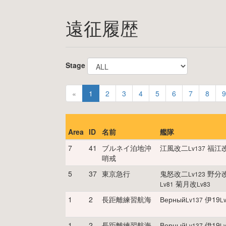
遠征履歴
Stage
«
1
2
3
4
5
6
7
8
9
Area
ID
名前
艦隊
7
41
ブルネイ泊地沖
江風改二
福江
Lv
137
哨戒
5
37
東京急行
鬼怒改二
野分
Lv
123
菊月改
Lv
81
Lv
83
1
2
長距離練習航海
Верный
伊19
Lv
137
L
1
2
長距離練習航海
Верный
伊19
Lv
137
L