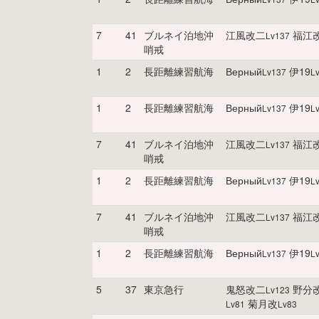
7
41
ブルネイ泊地沖
江風改二
福江
Lv
137
哨戒
1
2
長距離練習航海
Верный
伊19
Lv
137
L
1
2
長距離練習航海
Верный
伊19
Lv
137
L
7
41
ブルネイ泊地沖
江風改二
福江
Lv
137
哨戒
1
2
長距離練習航海
Верный
伊19
Lv
137
L
7
41
ブルネイ泊地沖
江風改二
福江
Lv
137
哨戒
1
2
長距離練習航海
Верный
伊19
Lv
137
L
5
37
東京急行
鬼怒改二
野分
Lv
123
菊月改
Lv
81
Lv
83