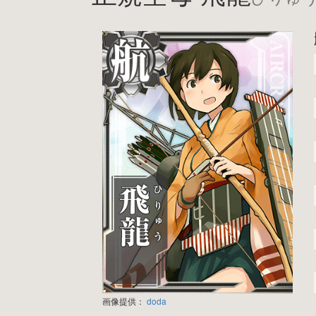
画像提供：
doda