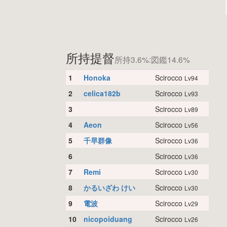
所持提督
所持3.6%:図鑑14.6%
1
Honoka
Scirocco
Lv94
2
celica182b
Scirocco
Lv93
3
Scirocco
Lv89
4
Aeon
Scirocco
Lv56
5
千早群像
Scirocco
Lv36
6
Scirocco
Lv36
7
Remi
Scirocco
Lv30
8
かるいざわ けい
Scirocco
Lv30
9
電波
Scirocco
Lv29
10
nicopoiduang
Scirocco
Lv26