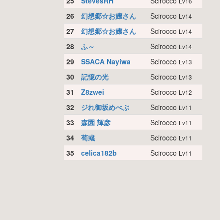
25
StevesRH
Scirocco
Lv16
26
幻想郷☆お嬢さん
Scirocco
Lv14
27
幻想郷☆お嬢さん
Scirocco
Lv14
28
ふ～
Scirocco
Lv14
29
SSACA Nayiwa
Scirocco
Lv13
30
記憶の光
Scirocco
Lv13
31
Z8zwei
Scirocco
Lv12
32
ジれ御坂めべぶ
Scirocco
Lv11
33
森園 輝彦
Scirocco
Lv11
34
荀彧
Scirocco
Lv11
35
celica182b
Scirocco
Lv11