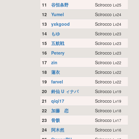
11
谷恒条野
Scirocco
Lv25
12
Yumel
Scirocco
Lv24
13
yxkgood
Scirocco
Lv24
14
もゆ
Scirocco
Lv23
15
五航戦
Scirocco
Lv23
16
Petery
Scirocco
Lv23
17
zin
Scirocco
Lv22
18
蓮衣
Scirocco
Lv22
19
farvel
Scirocco
Lv22
20
鈴仙 U ィナパ
Scirocco
Lv19
21
qiqi17
Scirocco
Lv19
22
加藤 恋
Scirocco
Lv18
23
骨骸
Scirocco
Lv17
24
阿木然
Scirocco
Lv16