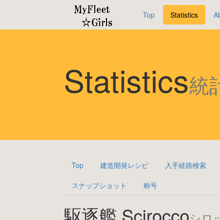
Top
Statistics
A
Statistics
統
Top
建造開発レシピ
入手経路検索
スナップショット
称号
駆逐艦 Scirocco
シロ