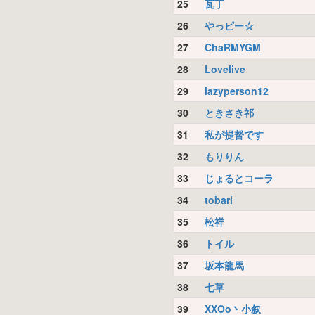
25
瓦丁
26
やっピー☆
27
ChaRMYGM
28
Lovelive
29
lazyperson12
30
ときさき祁
31
私が提督です
32
もりりん
33
じょるとコーラ
34
tobari
35
松祥
36
トイル
37
坂本龍馬
38
七草
39
XXOo丶小叙