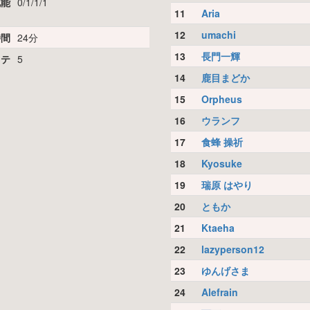
化能
0/1/1/1
11
Aria
12
umachi
時間
24分
13
長門一輝
リテ
5
14
鹿目まどか
15
Orpheus
16
ウランフ
17
食蜂 操祈
18
Kyosuke
19
瑞原 はやり
20
ともか
21
Ktaeha
22
lazyperson12
23
ゆんげさま
24
Alefrain