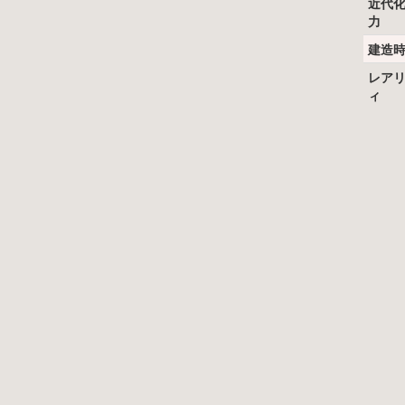
近代
力
建造
レア
ィ