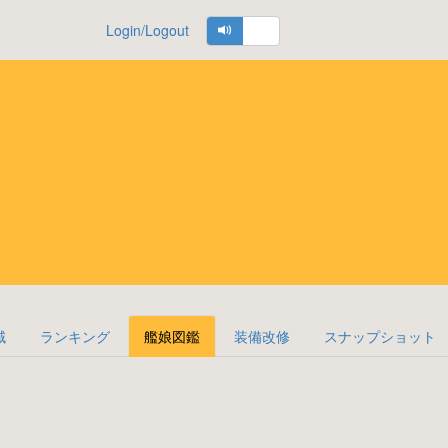
Login/Logout
域
ランキング
艦娘図鑑
装備改修
スナップショット