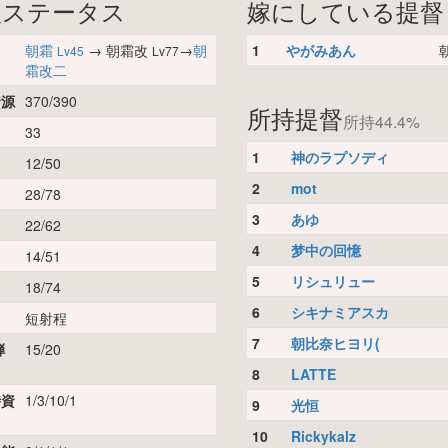
娘ステータス
嫁にしている提督
朝霜
→ 朝霜改
→
朝
1
やがみあん
Lv45
Lv77
霜改二
資源
370/390
所持提督
所持44.4%
33
1
神のラプソディ
12/50
2
mot
28/78
3
あゆ
22/62
4
梦中の回憶
14/51
5
リシュリュー
18/74
6
シキナミアスカ
短射程
7
朝比奈ヒヨリ(
弾
15/20
8
LATTE
時資
1/3/10/1
9
光恒
10
Rickykalz