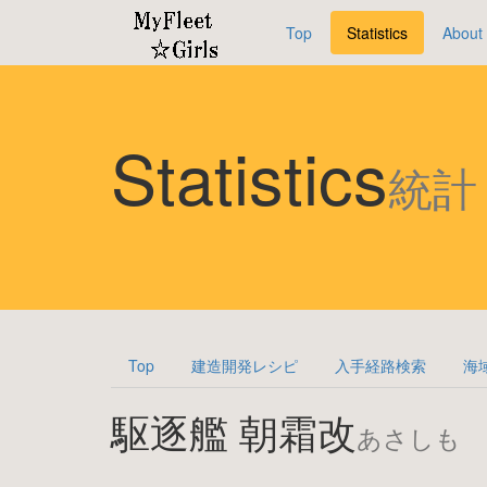
Top
Statistics
About
Statistics
統計
Top
建造開発レシピ
入手経路検索
海
駆逐艦 朝霜改
あさしも