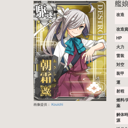
艦
改造
改造
HP
火力
雷装
対空
装甲
運
射程
燃料/
画像提供：
Kouichi
薬
解体
源