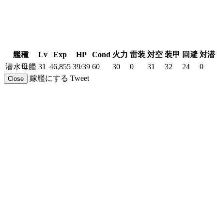
艦種
Lv
Exp
HP
Cond
火力
雷装
対空
装甲
回避
対潜
潜水母艦
31
46,855
39/39
60
30
0
31
32
24
0
嫁艦にする
Tweet
Close