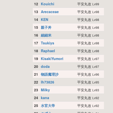
12
Kouichi
平安丸改
Lv99
13
Arecaceae
平安丸改
Lv98
14
KEN
平安丸改
Lv98
15
親子丼
平安丸改
Lv98
16
細細米
平安丸改
Lv98
17
Tsukiys
平安丸改
Lv98
18
Raphael
平安丸改
Lv98
19
KisakiYumori
平安丸改
Lv97
20
doda
平安丸改
Lv97
21
物語魔理沙
平安丸改
Lv96
22
lh73826
平安丸改
Lv95
23
Milky
平安丸改
Lv93
24
kana
平安丸改
Lv92
25
水官大帝
平安丸改
Lv92