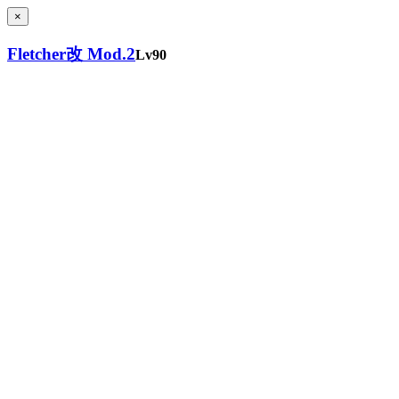
×
Fletcher改 Mod.2
Lv90