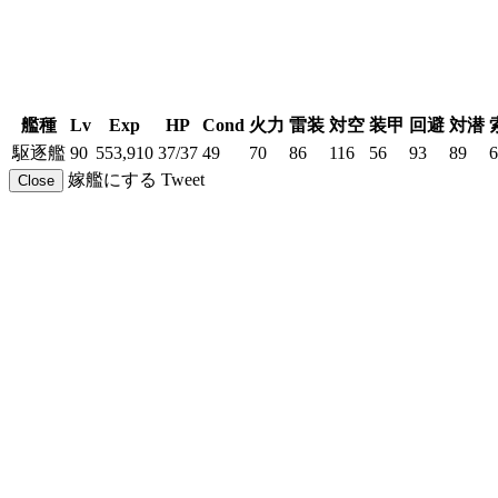
艦種
Lv
Exp
HP
Cond
火力
雷装
対空
装甲
回避
対潜
駆逐艦
90
553,910
37/37
49
70
86
116
56
93
89
6
嫁艦にする
Tweet
Close